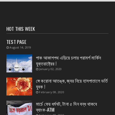
স্বাস্থ্য মন্ত্রীর নির্দেশে জেলার ২৮ টি ডায়াগনস্টিক
সেন্টার...
August 04, 2026
CONTACT
HOT THIS WEEK
বাংলাদেশ থেকে ভারতে পাচার হওয়া ১০ নারী-শিশু উদ্ধার
TEST PAGE
August 04, 2026
August 14, 2019
CONTACT
প্রধান এর পদত্যাগের ২৪ ঘন্টা কাটতে না কাটতেই
পাক আকাশপথ এড়িয়ে চলার পরামর্শ মার্কিন
কুকড়াহাটি গ্রা...
যুক্তরাষ্ট্রের !
August 04, 2026
January 02, 2020
CONTACT
ঙ্গে করোনা আতঙ্ক, জ্বর নিয়ে হাসপাতালে ভর্তি
পথ নিরাপত্তা সপ্তাহ ২০২৬ দ্বিতীয় দিন
যুবক !
August 04, 2026
February 08, 2020
মার্চে ফের ধর্মঘট, টানা ৫ দিন বন্ধ থাকবে
ব্যাংক-ATM