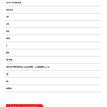
STATE NEWS
VIDEO
এই
এবং
করে
থেকে
ধ
নিয়ে
নৌ ঔষধ
পরাণচক শিক্ষানিকেতন-এর(প্রতিষ্ঠা : ১১ জানুয়ারি ১৯০৭)
প্র
হয়
হলদিয়া
TEST PAGE