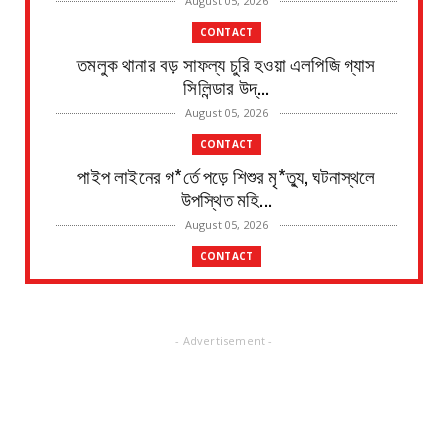
August 05, 2026
CONTACT
তমলুক থানার বড় সাফল্য চুরি হওয়া এলপিজি গ্যাস
সিলিন্ডার উদ্...
August 05, 2026
CONTACT
পাইপ লাইনের গ*র্তে পড়ে শিশুর মৃ*ত্যু, ঘটনাস্থলে
উপস্থিত মহি...
August 05, 2026
CONTACT
৫ ই আগস্ট শিবদাস ঘোষের ৫১তম স্মরণ দিবস জেলা জুড়ে
উদযাপন
August 05, 2026
- Advertisement -
CONTACT
ভগবানপুর এক ব্লকের গুড়গ্রাম গ্রাম পঞ্চায়েত গেল
বিজেপির দখল...