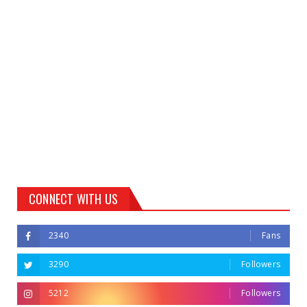
CONNECT WITH US
2340
Fans
3290
Followers
5212
Followers