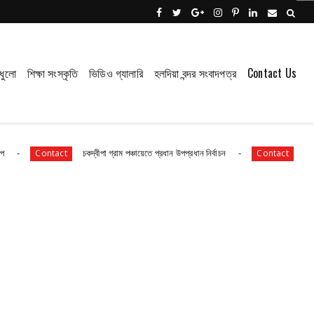
ধুলো
শিক্ষা সংস্কৃতি
ভিডিও গ্যালারি
হলদিয়া বন্দর সংবাদপত্র
Contact Us
চকদ্বীপা গ্রাম পঞ্চায়েতে প্রধান উপপ্রধান নির্বাচন
সংবাদপত্রের ধার্য
ntact
Contact