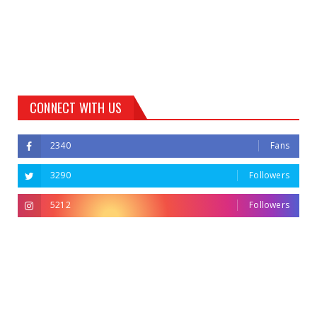
CONNECT WITH US
2340
Fans
3290
Followers
5212
Followers