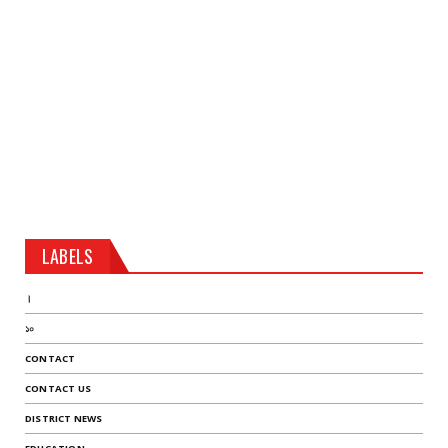
LABELS
।
১০
CONTACT
CONTACT US
DISTRICT NEWS