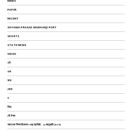
NEWS
PAPER
RECENT
SHYAMA PRASAD MUKHARJI PORT
SPORTS
STATE NEWS
VIDEO
এই
এবং
করে
থেকে
ধ
নিয়ে
নৌ ঔষধ
পরাণচক শিক্ষানিকেতন-এর(প্রতিষ্ঠা : ১১ জানুয়ারি ১৯০৭)