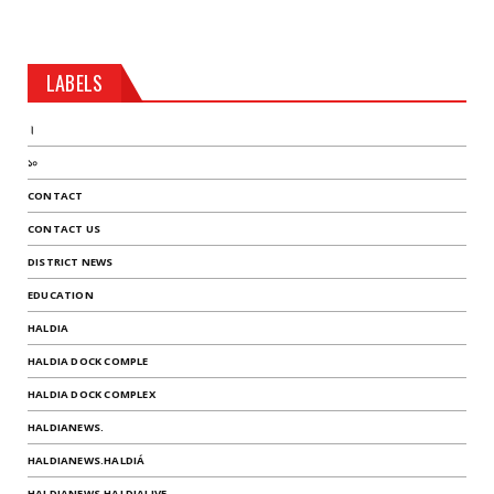
LABELS
।
১০
CONTACT
CONTACT US
DISTRICT NEWS
EDUCATION
HALDIA
HALDIA DOCK COMPLE
HALDIA DOCK COMPLEX
HALDIANEWS.
HALDIANEWS.HALDIÁ
HALDIANEWS.HALDIALIVE