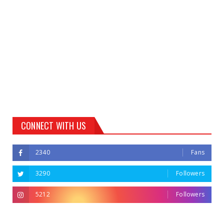
CONNECT WITH US
2340
Fans
3290
Followers
5212
Followers