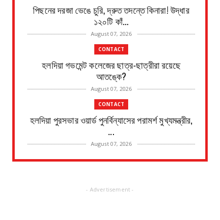
পিছনের দরজা ভেঙে চুরি, দ্রুত তদন্তে কিনারা! উদ্ধার
১২০টি কাঁ...
August 07, 2026
CONTACT
হলদিয়া গভমেন্ট কলেজের ছাত্র-ছাত্রীরা রয়েছে
আতঙ্কে?
August 07, 2026
CONTACT
হলদিয়া পুরসভার ওয়ার্ড পুনর্বিন্যাসের পরামর্শ মুখ্যমন্ত্রীর,
...
August 07, 2026
CONTACT
সংবাদপত্রের ধার্যকৃত সোনা ও রূপার গহনা দর:
August 07, 2026
- Advertisement -
CONTACT
বিদ্যুৎপৃষ্ঠ হয়ে মহিলার মৃত্যু