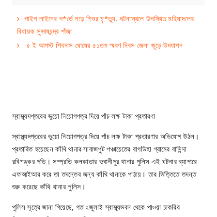
পাইপ লাইনের গ*র্তে পড়ে শিশুর মৃ*ত্যু, ঘটনাস্থলে উপস্থিত মহিষাদলের
বিধায়ক সুভাষচন্দ্র পাঁজা
৫ ই আগস্ট শিবদাস ঘোষের ৫১তম স্মরণ দিবস জেলা জুড়ে উদযাপন
স্বাস্থ্যদপ্তরের ভুয়ো নিয়োগপত্র দিয়ে পাঁচ লক্ষ টাকা প্রতারণা
স্বাস্থ্যদপ্তরের ভুয়ো নিয়োগপত্র দিয়ে পাঁচ লক্ষ টাকা প্রতারণার অভিযোগ উঠল।
প্রতারিত হয়েছেন কাঁথি থানার সাবাজপুট পঞ্চায়েতের বাগডিহা গ্রামের বাসিন্দা
রবিশঙ্কর পতি। সম্প্রতি কলকাতার ভবানীপুর থানার পুলিস এই ঘটনার ব্যাপারে
এফআইআর করে তা তদন্তের জন্য কাঁথি থানাকে পাঠায়। তার ভিত্তিতে তদন্ত
শুরু করেছে কাঁথি থানার পুলিস।
পুলিস সূত্রে জানা গিয়েছে, গত ২জুলাই স্বাস্থ্যভবন থেকে পাওয়া চাকরির