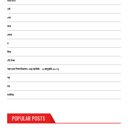
VIDEO
এই
এবং
করে
থেকে
ধ
নিয়ে
নৌ ঔষধ
পরাণচক শিক্ষানিকেতন-এর(প্রতিষ্ঠা : ১১ জানুয়ারি ১৯০৭)
প্র
হয়
হলদিয়া
POPULAR POSTS