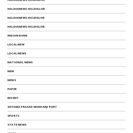
HALDIANEWS.HALDIALIVE.
HALDIANEWS.HALDISLIVE
HALDIANEWS.HALDISLIVE.
INDIAN BANK
LOCAL NEW
LOCAL NEWS
NATIONAL NEWS
NEW
NEWS
PAPER
RECENT
SHYAMA PRASAD MUKHARJI PORT
SPORTS
STATE NEWS