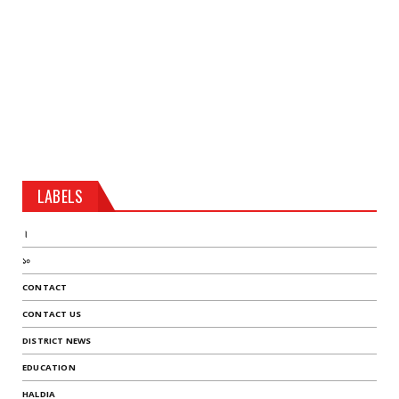
LABELS
।
১০
CONTACT
CONTACT US
DISTRICT NEWS
EDUCATION
HALDIA