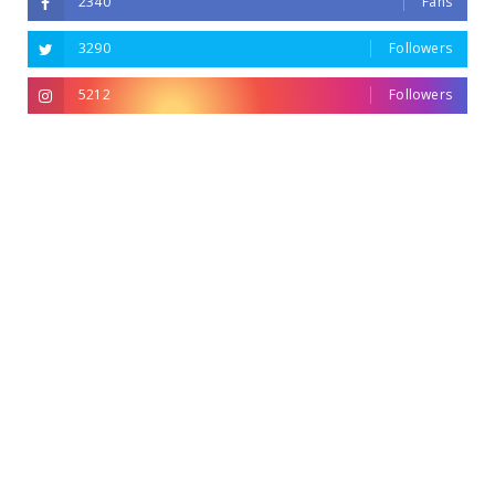
2340
Fans
3290
Followers
5212
Followers