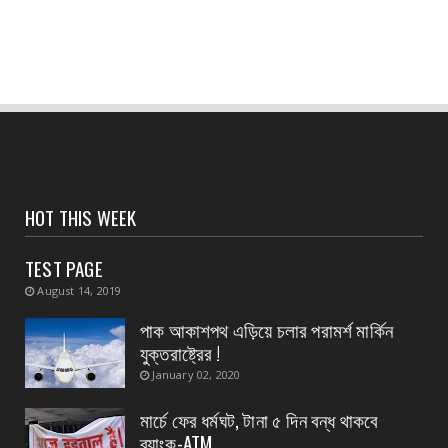
আতঙ্কে?
August 07, 2026
CONTACT
হলদিয়া পুরসভার ওয়ার্ড পুনর্বিন্যাসের পরামর্শ মুখ্যমন্ত্রীর,
...
August 07, 2026
CONTACT
সংবাদপত্রের ধার্যকৃত সোনা ও রূপার গহনা দর:
HOT THIS WEEK
August 07, 2026
TEST PAGE
CONTACT
August 14, 2019
বিদ্যুৎপৃষ্ঠ হয়ে মহিলার মৃত্যু
পাক আকাশপথ এড়িয়ে চলার পরামর্শ মার্কিন
August 07, 2026
যুক্তরাষ্ট্রের !
CONTACT
January 02, 2020
নৈপুর গ্রাম পঞ্চায়েতে বিজেপির নতুন বোর্ড গঠন, প্রধান
পদে মদ...
মার্চে ফের ধর্মঘট, টানা ৫ দিন বন্ধ থাকবে
ব্যাংক-ATM
August 07, 2026