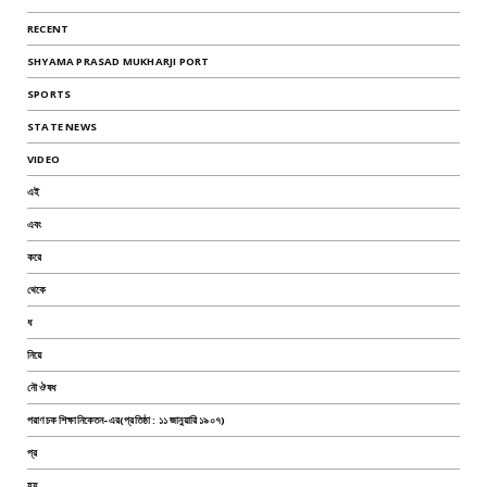
RECENT
SHYAMA PRASAD MUKHARJI PORT
SPORTS
STATE NEWS
VIDEO
এই
এবং
করে
থেকে
ধ
নিয়ে
নৌ ঔষধ
পরাণচক শিক্ষানিকেতন-এর(প্রতিষ্ঠা : ১১ জানুয়ারি ১৯০৭)
প্র
হয়