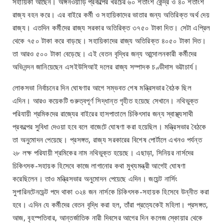
সহায়িকা আছেন। অঙ্গনওয়াড়ি প্রকল্পের খরচের ৬০ শতাংশ কেন্দ্র ও ৪০ শতাংশ
রাজ্য বহন করে। এর বাইরে কর্মী ও সহায়িকাদের ভাতার জন্য অতিরিক্ত অর্থ দেয়
রাজ্য। এতদিন কর্মীদের রাজ্য সরকার অতিরিক্ত ৩৭৫০ টাকা দিত। সেটা এপ্রিল
থেকে ৭৫০ টাকা করে বাড়ছে। সহায়িকাদের রাজ্য অতিরিক্ত ৪০৫০ টাকা দিত।
তা আরও ৫০০ টাকা বেড়েছে। এই বেতন বৃদ্ধির জন্য আন্দোলনকারী কর্মীদের
অভিনন্দন জানিয়েছেন এসইউসিআই দলের রাজ্য সম্পাদক চণ্ডীদাস ভট্টাচার্য।
লোকসভা নির্বাচনের দিন ঘোষণার আগে সম্ভবত শেষ মন্ত্রিসভার বৈঠক ছিল
এদিন। আরও কয়েকটি গুরুত্বপূর্ণ সিদ্ধান্ত গৃহীত হয়েছে সেখানে। নথিভুক্ত
পরিযায়ী শ্রমিকদের রাজ্যের বাইরের হাসপাতালে চিকিৎসার জন্য স্বাস্থ্যসাথী
প্রকল্পের সুবিধা দেওয়া হবে বলে বাজেটে ঘোষণা করা হয়েছিল। মন্ত্রিসভার বৈঠকে
তা অনুমোদন পেয়েছে। প্রসঙ্গত, রাজ্য সরকারের বিশেষ পোর্টালে এখনও পর্যন্ত
২৮ লক্ষ পরিযায়ী শ্রমিকের নাম নথিভুক্ত হয়েছে। এছাড়া, সিনিয়র নার্সদের
চিকিৎসক-সহায়ক হিসেবে কাজে লাগানোর কথা মুখ্যমন্ত্রী আগেই ঘোষণা
করেছিলেন। তাও মন্ত্রিসভার অনুমোদন পেয়েছে এদিন। জয়েন্ট নার্সিং
সুপারিনটেনডেন্ট পদে থাকা ৩২৪ জন নার্সকে চিকিৎসক-সহায়ক হিসেবে উন্নীত করা
হবে। এদিন যে কর্মীদের বেতন বৃদ্ধি করা হল, তাঁরা প্রত্যেকেই মহিলা। প্রসঙ্গত,
আজ, বৃহস্পতিবার, আন্তর্জাতিক নারী দিবসের আগের দিন কলেজ স্কোয়ার থেকে