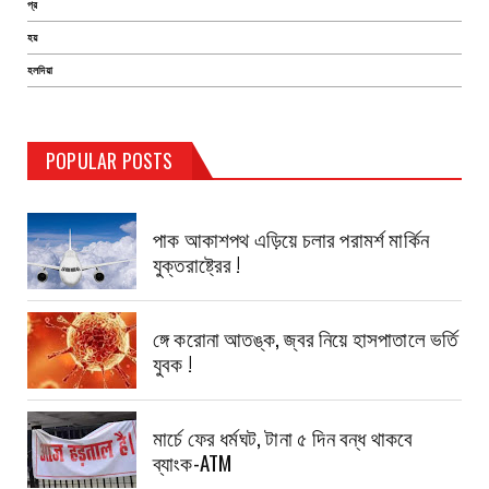
প্র
হয়
হলদিয়া
POPULAR POSTS
TEST PAGE
পাক আকাশপথ এড়িয়ে চলার পরামর্শ মার্কিন
যুক্তরাষ্ট্রের !
ঙ্গে করোনা আতঙ্ক, জ্বর নিয়ে হাসপাতালে ভর্তি
যুবক !
মার্চে ফের ধর্মঘট, টানা ৫ দিন বন্ধ থাকবে
ব্যাংক-ATM