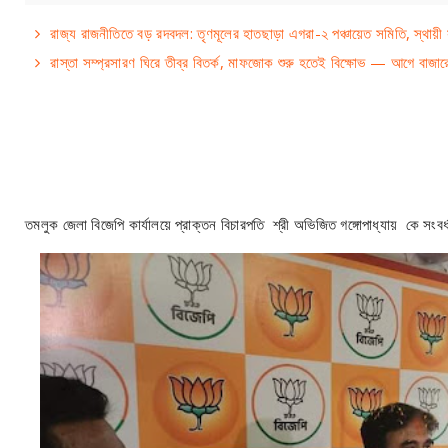
রাজ্য রাজনীতিতে বড় রদবদল: তৃণমূলের হাতছাড়া এগরা-২ পঞ্চায়েত সমিতি, স্থায়ী
রাস্তা সম্প্রসারণ ঘিরে তীব্র বিতর্ক, মাফজোক শুরু হতেই বিক্ষোভ — আগে বাজার
তমলুক জেলা বিজেপি কার্যালয়ে প্রাক্তন বিচারপতি শ্রী অভিজিত গঙ্গোপাধ্যায় কে সংবর্