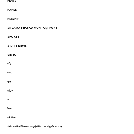
NEWS
PAPER
RECENT
SHYAMA PRASAD MUKHARJI PORT
SPORTS
STATE NEWS
VIDEO
এই
এবং
করে
থেকে
ধ
নিয়ে
নৌ ঔষধ
পরাণচক শিক্ষানিকেতন-এর(প্রতিষ্ঠা : ১১ জানুয়ারি ১৯০৭)