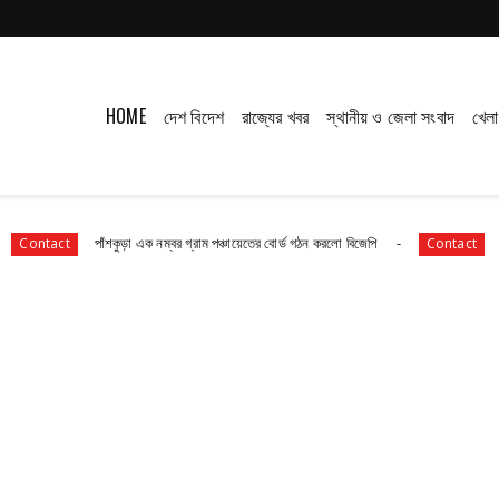
HOME
দেশ বিদেশ
রাজ্যের খবর
স্থানীয় ও জেলা সংবাদ
খেলা
পাঁশকুড়া এক নম্বর গ্রাম পঞ্চায়েতের বোর্ড গঠন করলো বিজেপি
তমলুক থানার বড় সা
Contact