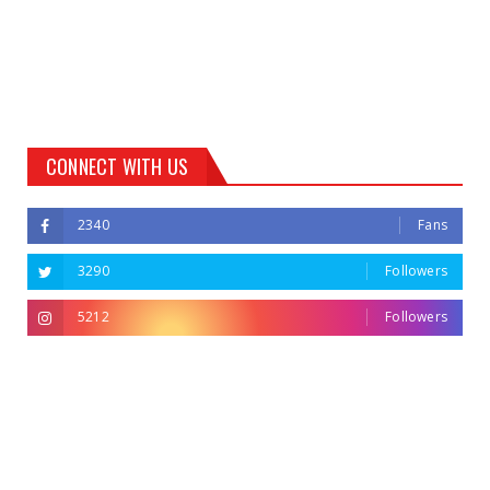
CONNECT WITH US
2340
Fans
3290
Followers
5212
Followers