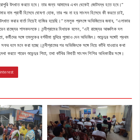
ে পুরোপুরি উৎখাত করতে হবে। তার জন্য আমাদের এখন থেকেই জোটবদ্ধ হতে হবে।”
র নাম প্রার্থী হিসেবে ঘোষণা হোক, তার পর না হয় সাংসদ হিসেবে কী করতে চাই,
 উৎখাত করার বার্তা নিয়েই হাজির হয়েছি।” তমলুক প্রসঙ্গে অভিজিতের জবাব, ‘‘এলাকার
 করেন রাজ্যের শাসকদলকে। নন্দীগ্রামের বিধায়ক বলেন, “এই রাজ্যের আঞ্চলিক দল
কর্মীদের সঙ্গে তমলুকের বর্গভীমা মন্দিরে পুজোও দেন অভিজিৎ। শুভেন্দুর সঙ্গেই প্রথম
 সফর বলে মনে করা হচ্ছে।নন্দীগ্রামের পর অভিজিৎকে সঙ্গে নিয়ে কাঁথি যাওয়ার কথা
 দেখা করতে পারেন শুভেন্দুর পিতা, তথা কাঁথির বিদায়ী সাংসদ শিশির অধিকারীর সঙ্গে।
interest