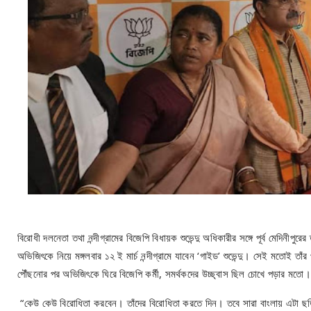
বিরোধী দলনেতা তথা নন্দীগ্রামের বিজেপি বিধায়ক শুভেন্দু অধিকারীর সঙ্গে পূর্ব মেদিনীপুরে
অভিজিৎকে নিয়ে মঙ্গলবার ১২ ই মার্চ নন্দীগ্রামে যাবেন ‘গাইড’ শুভেন্দু। সেই মতোই 
পৌঁছনোর পর অভিজিৎকে ঘিরে বিজেপি কর্মী, সমর্থকদের উচ্ছ্বাস ছিল চোখে পড়ার মতো। 
“কেউ কেউ বিরোধিতা করবেন। তাঁদের বিরোধিতা করতে দিন। তবে সারা বাংলায় এটা