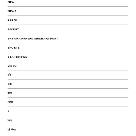
NEW
NEWS
PAPER
RECENT
SHYAMA PRASAD MUKHARJI PORT
SPORTS
STATE NEWS
VIDEO
এই
এবং
করে
থেকে
ধ
নিয়ে
নৌ ঔষধ