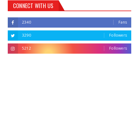
CONNECT WITH US
2340
Fans
3290
Followers
5212
Followers