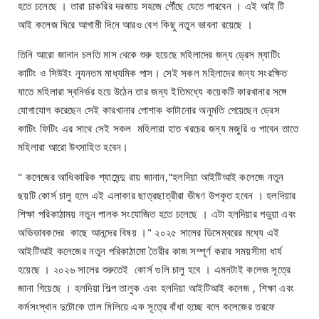
হতে চলেছে । তারা চাকরির দরজায় সহজে পৌঁছে যেতে পারবেন । এই আই টি
আই কলেজ ঘিরে আগামী দিনে আরও বেশ কিছু নতুন ভাবনা রয়েছে ।
তিনি আরো জানান চলতি মাস থেকে শুরু হয়েছে মহিলাদের জন্য ড্রেস ম্যাটিং
কাটিং ও সিউইং ন্যূনতম মাধ্যমিক পাস। সেই সকল মহিলাদের জন্য সংরক্ষিত
যাতে মহিলারা স্বনির্ভর হয়ে উঠেন তার জন্য ইতিমধ্যে কয়েকটি কারখানার সঙ্গে
যোগাযোগ করেছেন সেই কারখানার পোশাক কাটানোর অনুমতি পেয়েছেন ড্রেস
কাটিং ফিটিং এর সাথে সেই সকল মহিলারা হাত খরচের জন্য মজুরি ও পাবেন তাতে
মহিলারা আরো উৎসাহিত হবেন।
" কলেজের আধিকারিক শ্যামেন্দু রায় জানান,"হলদিয়া আইটিআই কলেজে নতুন
ছয়টি কোর্স চালু হলে এই এলাকার ছাত্রছাত্রীরা ভীষণ উপকৃত হবেন । হলদিয়ার
শিক্ষা পরিকাঠাময় নতুন পালক সংযোজিত হতে চলেছে । এটা হলদিয়ার পড়ুয়া এবং
অভিভাবকদের কাছে আনন্দের বিষয় ।" ২০২৫ সালের ডিসেম্বরের মধ্যে এই
আইটিআই কলেজের নতুন পরিকাঠামো তৈরীর কাজ সম্পূর্ণ করার সময়সীমা ধার্য
হয়েছে । ২০২৬ সালের শুরুতেই কোর্স গুলি চালু হবে । এমনটাই কলেজ সূত্রে
জানা গিয়েছে । হলদিয়া শিল্প তালুক এবং হলদিয়া আইটিআই কলেজ ‌, শিক্ষা এবং
কর্মসংস্থান দুটোকে তাল মিলিয়ে এক সূত্রে বাঁধা হচ্ছে বলে কলেজের তরফে