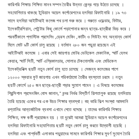
কারিগরি শিক্ষায় শিক্ষিত মানব সম্পদ তৈরীর উন্নত কেন্দ্র গড়ে উঠতে চলেছে ।
সহযোগিতায় থাকছে ইন্ডিয়ান অয়েল কর্পোরেশনের হলদিয়া রিফাইনারি । ১৯ ৭৩
সালে হলদিয়া আইটিআই কলেজ পথ চলা শুরু করে । শুরুতে ওয়েল্ডার, ফিটার,
ইলেকট্রিশিয়ান, পেইন্টার কিছু কোর্সে পড়াশোনার জন্য ছাত্র-ছাত্রীরা ভিড় করে ।
পরবর্তীকালে প্লাস্টিক প্রসেসিং ,ড্রেস মেকিং ,কাটিং ও সিউইং সহ অন্যান্য কোর্স
মিলে মোট ৯টি কোর্স চালু রয়েছে । বর্তমান ২৮০ জন পড়ুয়া রয়েছেন এই
আইটিআই কলেজে ।‌ এবার সেই জায়গায় মোটর ভেহিকেল মেকানিক, স্মার্ট হেলথ
কেয়ার, স্মার্ট সিটি, স্মার্ট এগ্রিকালচার, সোলার টেকনোলজি এবং মেডিকেল
ইলেকট্রনিক্স ছয়টি নতুন কোর্স চালু হতে চলেছে । সেজন্য কলেজের পাশে
১২০০০ স্কয়ার ফুট জায়গায় এখন পরিকাঠামো তৈরীর ব্যস্ততা চরমে । নতুন
ছয়টি কোর্সে ২৫০ জন ছাত্র-ছাত্রী পড়ার সুযোগ পাবেন ।‌ এ বিষয়ে কলেজের
প্রিন্সিপাল প্রসেনজিৎ বোস জানান," বন্দর নির্ভর বিস্তীর্ণ শিল্পতালুক রয়েছে হলদিয়ায়
তৈরি হয়েছে একের পর এক উচচ শিক্ষার ব্যবস্থা। বহু ভারি শিল্প সংস্থা আমদানি
রপ্তানির আন্তর্জাতিক ব্যবসা এখানে পেতে বসেছে । তাদের কারিগরি শিক্ষায়
শিক্ষিত, দক্ষ কর্মী প্রয়োজন হয় । তা বুঝেই আমরা ইন্ডিয়ান অয়েল কর্পোরেশনের
হলদিয়া রিফাইনারি সহযোগিতায় ছয়টি নতুন কোর্স চালু করতে উদ্যোগী হয়েছি ।
হলদিয়া এবং পার্শ্ববর্তী এলাকার পড়ুয়াদের সামনে কারিগরি শিক্ষার সুবর্ণ সুযোগ তৈরি