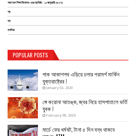
পরাণচক শিক্ষানিকেতন-এর(প্রতিষ্ঠা : ১১ জানুয়ারি ১৯০৭)
প্র
হয়
হলদিয়া
TEST PAGE
POPULAR POSTS
Haldia Bandar
August 14, 2019
পাক আকাশপথ এড়িয়ে চলার পরামর্শ মার্কিন
যুক্তরাষ্ট্রের !
January 02, 2020
ঙ্গে করোনা আতঙ্ক, জ্বর নিয়ে হাসপাতালে ভর্তি
যুবক !
February 08, 2020
মার্চে ফের ধর্মঘট, টানা ৫ দিন বন্ধ থাকবে
ব্যাংক-ATM