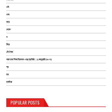
এই
এবং
করে
থেকে
ধ
নিয়ে
নৌ ঔষধ
পরাণচক শিক্ষানিকেতন-এর(প্রতিষ্ঠা : ১১ জানুয়ারি ১৯০৭)
প্র
হয়
হলদিয়া
TEST PAGE
POPULAR POSTS
Haldia Bandar
August 14, 2019