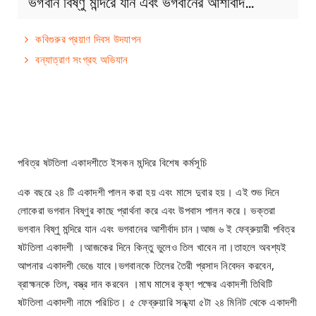
ভগবান বিষ্ণু মন্দিরে যান এবং ভগবানের আশীর্বাদ…
কবিগুরুর প্রয়াণ দিবস উদযাপন
বন্যাত্রাণ সংগ্রহ অভিযান
পবিত্র ষটতিলা একাদশীতে ইসকন মন্দিরে বিশেষ কর্মসূচি
এক বছরে ২৪ টি একাদশী পালন করা হয় এবং মাসে দুবার হয়। এই শুভ দিনে
লোকেরা ভগবান বিষ্ণুর কাছে প্রার্থনা করে এবং উপবাস পালন করে। ভক্তরা
ভগবান বিষ্ণু মন্দিরে যান এবং ভগবানের আশীর্বাদ চান।আজ ৬ ই ফেব্রুয়ারী পবিত্র
ষটতিলা একাদশী ।আজকের দিনে কিন্তু ভুলেও তিল খাবেন না।তাহলে অবশ্যই
আপনার একাদশী ভেঙে যাবে।ভগবানকে তিলের তৈরী প্রসাদ নিবেদন করবেন,
ব্রাহ্মনকে তিল, বস্ত্র দান করবেন ।মাঘ মাসের কৃষ্ণ পক্ষের একাদশী তিথিটি
ষটতিলা একাদশী নামে পরিচিত। ৫ ফেব্রুয়ারি সন্ধ্যা ৫টা ২৪ মিনিট থেকে একাদশী