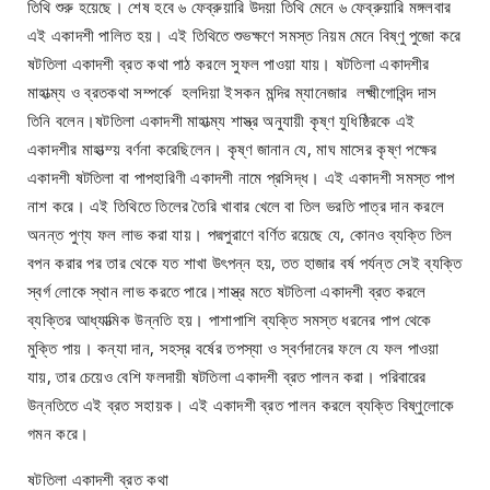
তিথি শুরু হয়েছে। শেষ হবে ৬ ফেব্রুয়ারি উদয়া তিথি মেনে ৬ ফেব্রুয়ারি মঙ্গলবার
এই একাদশী পালিত হয়। এই তিথিতে শুভক্ষণে সমস্ত নিয়ম মেনে বিষ্ণু পুজো করে
ষটতিলা একাদশী ব্রত কথা পাঠ করলে সুফল পাওয়া যায়। ষটতিলা একাদশীর
মাহাত্ম্য ও ব্রতকথা সম্পর্কে হলদিয়া ইসকন মন্দির ম্যানেজার লক্ষ্মীগোবিন্দ দাস
তিনি বলেন।ষটতিলা একাদশী মাহাত্ম্য শাস্ত্র অনুযায়ী কৃষ্ণ যুধিষ্ঠিরকে এই
একাদশীর মাহাত্ম্য় বর্ণনা করেছিলেন। কৃষ্ণ জানান যে, মাঘ মাসের কৃষ্ণ পক্ষের
একাদশী ষটতিলা বা পাপহারিণী একাদশী নামে প্রসিদ্ধ। এই একাদশী সমস্ত পাপ
নাশ করে। এই তিথিতে তিলের তৈরি খাবার খেলে বা তিল ভরতি পাত্র দান করলে
অনন্ত পুণ্য ফল লাভ করা যায়। পদ্মপুরাণে বর্ণিত রয়েছে যে, কোনও ব্যক্তি তিল
বপন করার পর তার থেকে যত শাখা উৎপন্ন হয়, তত হাজার বর্ষ পর্যন্ত সেই ব্যক্তি
স্বর্গ লোকে স্থান লাভ করতে পারে।শাস্ত্র মতে ষটতিলা একাদশী ব্রত করলে
ব্যক্তির আধ্যাত্মিক উন্নতি হয়। পাশাপাশি ব্যক্তি সমস্ত ধরনের পাপ থেকে
মুক্তি পায়। কন্যা দান, সহস্র বর্ষের তপস্যা ও স্বর্ণদানের ফলে যে ফল পাওয়া
যায়, তার চেয়েও বেশি ফলদায়ী ষটতিলা একাদশী ব্রত পালন করা। পরিবারের
উন্নতিতে এই ব্রত সহায়ক। এই একাদশী ব্রত পালন করলে ব্যক্তি বিষ্ণুলোকে
গমন করে।
ষটতিলা একাদশী ব্রত কথা