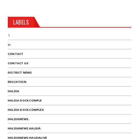
LABELS
।
১০
CONTACT
CONTACT US
DISTRICT NEWS
EDUCATION
HALDIA
HALDIA DOCK COMPLE
HALDIA DOCK COMPLEX
HALDIANEWS.
HALDIANEWS.HALDIÁ
HALDIANEWS.HALDIALIVE