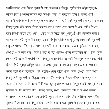
প্রাচীনকালে এক বিধবা ব্রাহ্মণী বাস করতেন। বিষ্ণুর প্রতি তাঁর অটুট শ্রদ্ধা-
ভক্তি ছিল। শ্রদ্ধাভক্তি ভরে বিষ্ণুর আরাধনা করতেন তিনি। কিন্তু সেই
ব্রাহ্মণী কখনও কাউকে অন্ন দান করতেন না। তাই সেই ব্রাহ্মণীর কল্যাণের জন্য
বিষ্ণু স্বয়ং তাঁর কাছে ভিক্ষা চাইতে যান। তখন সেই ব্রাহ্মণী এক মাটির পিণ্ড
তুলে বিষ্ণুর হাতে রেখে দেন। সেই পিণ্ড নিয়ে বিষ্ণু বৈকুণ্ঠ ধাম প্রস্থান করে।
বয়সকালে সেই ব্রাহ্মণীর মৃত্যু হয়। বিষ্ণুর আরাধনার পুণ্য প্রভাবে সেই ব্রাহ্মণী
বৈকুণ্ঠ ধামছ পৌঁছন। সেখানে ব্রাহ্মণীকে বসবাসের জন্য এক কূটির দেওয়া হয়,
সেখানে এক আম গাছও ছিল। তবে কূটিরে কোনও খাদ্য বস্তু ছিল না। খালি কূটির
দেখে সেই ব্রাহ্মণী হতাশ হন। বিষ্ণুর কাছে গিয়ে ব্রাহ্মণী জিগ্যেস বলেন যে, সারা
জীবন তিনি শ্রদ্ধাভক্তি ভরে নারায়ণের পুজো করেছেন। মর্ত্যে এক ধর্মপরায়ণ
স্ত্রীর মতো বাস করেছেন। তা সত্ত্বেও কেন তাঁকে খালি কূটির দেওয়া হয়? তখন
বিষ্ণু সেই ব্রাহ্মণীকে উত্তর দেন যে তিনি কখনও নিজের জীবদ্দশায় অন্ন দান
করেননি। তখন সেই ব্রাহ্মণী নিজের ভুল বুঝতে পারেন। বিষ্ণুকে এই সমস্যা থেকে
মুক্তির উপায় জানতে চান। বিষ্ণু বলেন, যখন দেবকন্যা তাঁর সঙ্গে দেখা করতে
আসবেন, সে সময় তিনি যেন তখনই দ্বার খোলেন, যখন তাঁরা ষটতিলা একাদশীর
ব্রতর নিয়ম জানায়।বিষ্ণুর কথা মতোই কাজ করেন ব্রাহ্মণী। দেবকন্যাদের কাছ
থেকে ষটতিলা একাদশীর নিয়ম জেনে এই ব্রত পালন করেন তিনি। এর পরই সেই