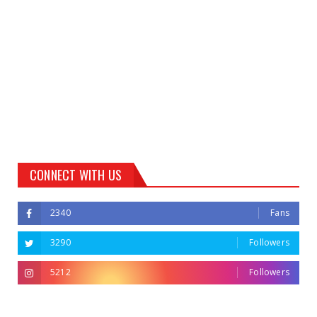
CONNECT WITH US
2340
Fans
3290
Followers
5212
Followers