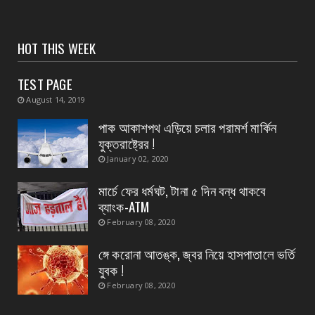
August 07, 2026
CONTACT
সংবাদপত্রের ধার্যকৃত সোনা ও রূপার গহনা দর:
HOT THIS WEEK
August 07, 2026
TEST PAGE
CONTACT
August 14, 2019
বিদ্যুৎপৃষ্ঠ হয়ে মহিলার মৃত্যু
পাক আকাশপথ এড়িয়ে চলার পরামর্শ মার্কিন
August 07, 2026
যুক্তরাষ্ট্রের !
CONTACT
January 02, 2020
নৈপুর গ্রাম পঞ্চায়েতে বিজেপির নতুন বোর্ড গঠন, প্রধান
পদে মদ...
মার্চে ফের ধর্মঘট, টানা ৫ দিন বন্ধ থাকবে
ব্যাংক-ATM
August 07, 2026
February 08, 2020
ঙ্গে করোনা আতঙ্ক, জ্বর নিয়ে হাসপাতালে ভর্তি
যুবক !
February 08, 2020