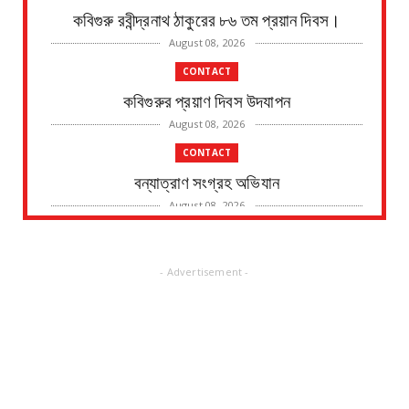
কবিগুরু রবীন্দ্রনাথ ঠাকুরের ৮৬ তম প্রয়ান দিবস।
August 08, 2026
CONTACT
কবিগুরুর প্রয়াণ দিবস উদযাপন
August 08, 2026
CONTACT
বন্যাত্রাণ সংগ্রহ অভিযান
August 08, 2026
CONTACT
নদীর পাড় থেকে এক ব্যক্তির মৃতদেহ উদ্ধারের ঘটনায়
- Advertisement -
চাঞ্চল্য
August 08, 2026
CONTACT
জাতীয় সড়ক ভাঙ্গার জন্য মাইকিং বন্ধ, ভাঙ্গা হবে পুজোর
পর জা...