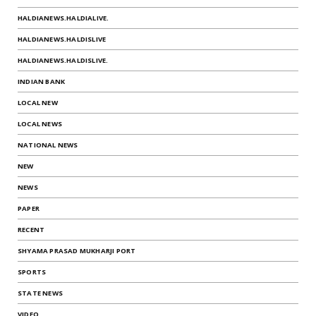
HALDIANEWS.HALDIALIVE.
HALDIANEWS.HALDISLIVE
HALDIANEWS.HALDISLIVE.
INDIAN BANK
LOCAL NEW
LOCAL NEWS
NATIONAL NEWS
NEW
NEWS
PAPER
RECENT
SHYAMA PRASAD MUKHARJI PORT
SPORTS
STATE NEWS
VIDEO