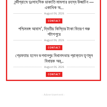
নন্দীগ্রামে দুঃসাহসিক ডাকাতি মামলার রহস্য উদ্ঘাটন —
একাধিক অ...
August 06, 2026
CONTACT
পশ্চিমবঙ্গ আবাস’, দ্বিতীয় কিস্তির টাকা বিতরণ শুরু
পটাশপুরে
August 06, 2026
CONTACT
গ্রেফতার হলেন ভগবানপুর বিধানসভার প্রাক্তন তৃণমূল
বিধায়ক অর্...
August 06, 2026
CONTACT
আবাস যোজনা দ্বিতীয় পর্যায়ে টাকা ১০০ জনের হাতে চেক
তুলেদিল...
August 06, 2026
- Advertisement -
CONTACT