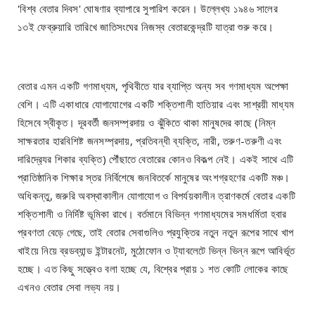
'বিশ্ব বেতার দিবস' ঘোষণার ব্যাপারে সুপারিশ করেন। উল্লেখ্য ১৯৪৬ সালের
১৩ই ফেব্রুয়ারি তারিখে জাতিসংঘের নিজস্ব বেতারকেন্দ্রটি যাত্রা শুরু করে।
বেতার এমন একটি গণমাধ্যম, পৃথিবীতে যার ব্যাপ্তি অন্য সব গণমাধ্যম অপেক্ষা
বেশি। এটি একাধারে যোগাযোগের একটি শক্তিশালী হাতিয়ার এবং সাশ্রয়ী মাধ্যম
হিসেবে স্বীকৃত। দূরবর্তী জনসম্প্রদায় ও ঝুঁকিতে থাকা মানুষদের কাছে (নিম্ন
সাক্ষরতার হারবিশিষ্ট জনসম্প্রদায়, প্রতিবন্ধী ব্যক্তি, নারী, তরুণ-তরুণী এবং
দারিদ্র‍্যের শিকার ব্যক্তি) পৌঁছাতে বেতারের কোনও বিকল্প নেই। একই সাথে এটি
প্রাতিষ্ঠানিক শিক্ষার স্তর নির্বিশেষে জনবিতর্কে মানুষের অংশগ্রহণের একটি মঞ্চ।
অধিকন্তু, জরুরি অবস্থাকালীন যোগাযোগ ও বিপর্যয়কালীন ত্রাণকর্মে বেতার একটি
শক্তিশালী ও নির্দিষ্ট ভূমিকা রাখে। বর্তমানে বিভিন্ন গণমাধ্যমের সমধর্মিতা হবার
প্রবণতা বেড়ে গেছে, তাই বেতার সেবাগুলিও প্রযুক্তির নতুন নতুন রূপের সাথে খাপ
খাইয়ে নিয়ে ব্রডব্যান্ড ইন্টারনেট, মুঠোফোন ও ট্যাবলেটে ভিন্ন ভিন্ন রূপে আবির্ভূত
হচ্ছে। এত কিছু সত্ত্বেও বলা হচ্ছে যে, বিশ্বের প্রায় ১ শত কোটি লোকের কাছে
এখনও বেতার সেবা লভ্য নয়।