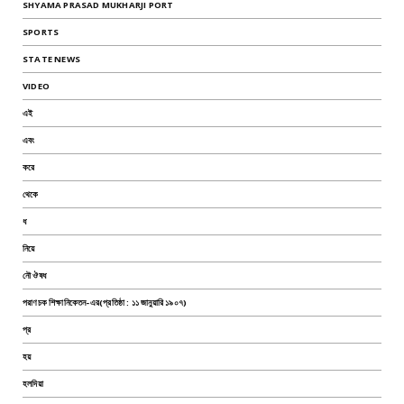
SHYAMA PRASAD MUKHARJI PORT
SPORTS
STATE NEWS
VIDEO
এই
এবং
করে
থেকে
ধ
নিয়ে
নৌ ঔষধ
পরাণচক শিক্ষানিকেতন-এর(প্রতিষ্ঠা : ১১ জানুয়ারি ১৯০৭)
প্র
হয়
হলদিয়া