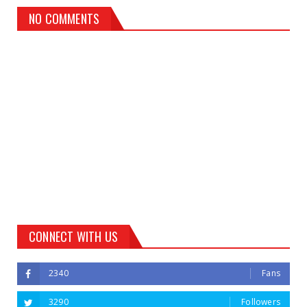
NO COMMENTS
CONNECT WITH US
2340
Fans
3290
Followers