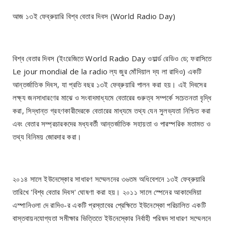
আজ ১৩ই ফেব্রুয়ারি বিশ্ব বেতার দিবস (World Radio Day)
বিশ্ব বেতার দিবস (ইংরেজিতে World Radio Day ওয়ার্ল্ড রেডিও ডে; ফরাসিতে
Le jour mondial de la radio ল্য জুর মোঁদিয়াল দ্য লা রাদিও) একটি
আন্তর্জাতিক দিবস, যা প্রতি বছর ১৩ই ফেব্রুয়ারি পালন করা হয়। এই দিবসের
লক্ষ্য জনসাধারণের মাঝে ও সংবাদমাধ্যমে বেতারের গুরুত্ব সম্পর্কে সচেতনতা বৃদ্ধি
করা, সিদ্ধান্ত গ্রহণকারীদেরকে বেতারের মাধ্যমে তথ্য যেন সুলভ্যতা নিশ্চিত করা
এবং বেতার সম্প্রচারকদের মধ্যবর্তী আন্তর্জাতিক সহায়তা ও পারস্পরিক মতামত ও
তথ্য বিনিময় জোরদার করা।
২০১৪ সালে ইউনেস্কোর সাধারণ সম্মেলনের ৩৬তম অধিবেশনে ১৩ই ফেব্রুয়ারি
তারিখে 'বিশ্ব বেতার দিবস' ঘোষণা করা হয়। ২০১১ সালে স্পেনের আকাদেমিয়া
এস্পানিওলা দে রাদিও-র একটি প্রস্তাবের প্রেক্ষিতে ইউনেস্কো পরিচালিত একটি
বাস্তবায়নযোগ্যতা সমীক্ষার ভিত্তিতে ইউনেস্কোর নির্বাহী পরিষদ সাধারণ সম্মেলনে