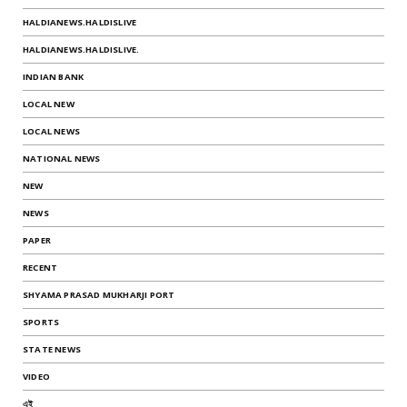
HALDIANEWS.HALDISLIVE
HALDIANEWS.HALDISLIVE.
INDIAN BANK
LOCAL NEW
LOCAL NEWS
NATIONAL NEWS
NEW
NEWS
PAPER
RECENT
SHYAMA PRASAD MUKHARJI PORT
SPORTS
STATE NEWS
VIDEO
এই