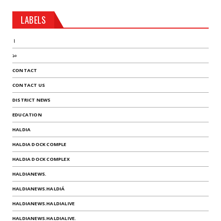
LABELS
।
১০
CONTACT
CONTACT US
DISTRICT NEWS
EDUCATION
HALDIA
HALDIA DOCK COMPLE
HALDIA DOCK COMPLEX
HALDIANEWS.
HALDIANEWS.HALDIÁ
HALDIANEWS.HALDIALIVE
HALDIANEWS.HALDIALIVE.