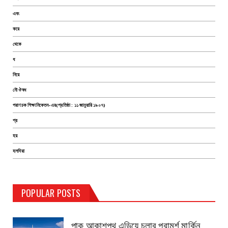
এবং
করে
থেকে
ধ
নিয়ে
নৌ ঔষধ
পরাণচক শিক্ষানিকেতন-এর(প্রতিষ্ঠা : ১১ জানুয়ারি ১৯০৭)
প্র
হয়
হলদিয়া
TEST PAGE
POPULAR POSTS
Haldia Bandar
August 14, 2019
পাক আকাশপথ এড়িয়ে চলার পরামর্শ মার্কিন