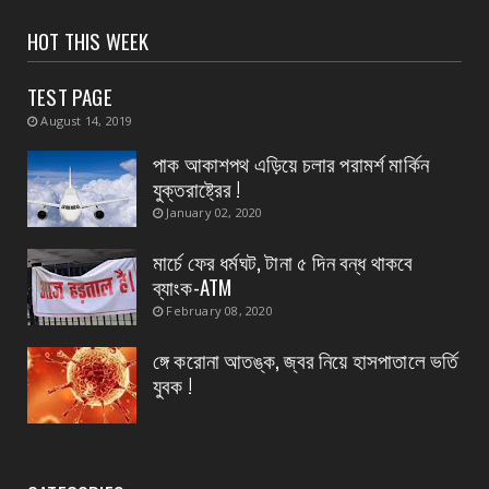
CONTACT
সংবাদপত্রের ধার্যকৃত সোনা ও রূপার গহনা দর:
HOT THIS WEEK
August 07, 2026
TEST PAGE
CONTACT
August 14, 2019
বিদ্যুৎপৃষ্ঠ হয়ে মহিলার মৃত্যু
পাক আকাশপথ এড়িয়ে চলার পরামর্শ মার্কিন
August 07, 2026
যুক্তরাষ্ট্রের !
CONTACT
January 02, 2020
নৈপুর গ্রাম পঞ্চায়েতে বিজেপির নতুন বোর্ড গঠন, প্রধান
পদে মদ...
মার্চে ফের ধর্মঘট, টানা ৫ দিন বন্ধ থাকবে
ব্যাংক-ATM
August 07, 2026
February 08, 2020
ঙ্গে করোনা আতঙ্ক, জ্বর নিয়ে হাসপাতালে ভর্তি
যুবক !