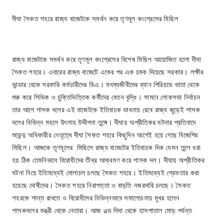
দীঘা সৈকত শহরে রাজ্য বাজেটকে সমর্থন করে তৃণমূল কংগ্রেসের মিছিল
রাজ্য বাজেটকে সমর্থন করে তৃণমূল কংগ্রেসের বিশেষ মিছিল আয়োজিত হলো দীঘা
সৈকত শহরে। এবারের রাজ্য বাজেটে একের পর এক চমক দিয়েছে সরকার। লক্ষীর
ভান্ডার থেকে সরকারি কর্মচারীদের ডিএ। মৎস্যজীবীদের ব্যান পিরিয়ডে ভাতা থেকে
শুরু করে সিভিক ও চুক্তিভিত্তিক কর্মীদের বেতন বৃদ্ধি। সামনে লোকসভা নির্বাচন
তার আগে শাসক দলের এই বাজেটকে ইতিবাচক ভাবনায় রেখে রাজ্য জুড়েই শাসক
দলের বিভিন্ন মহলে উৎসাহ উদ্দীপনা তুঙ্গে। দীঘায় অপ্রীতিকর ঘটনার প্রতিবাদে
শুভেন্দু অধিকারীর নেতৃত্বে দীঘা সৈকত শহরে কিছুদিন আগেই হয়ে গেছে বিজেপির
মিছিল। আজকে তৃণমূলের মিছিলে রাজ্য বাজেটের ইতিবাচক দিক যেমন তুলে ধরা
হয় ঠিক তেমনিভাবে বিরোধীদের তীব্র আক্রমণ করে শাসক দল। দীঘায় অপ্রীতিকর
ঘটনা নিয়ে ইতিমধ্যেই দোলাচল চলছে সৈকত শহরে। ইতিমধ্যেই গ্রেফতার করা
হয়েছে দোষীদের। সৈকত শহরে নিরাপত্তা ও বাড়তি নজরদারি চলছে। সৈকত
শহরকে শান্ত রাখতে ও বিরোধীদের বিভিন্নভাবে সমালোচনায় মুখর হলেন
শাসকদলের মন্ত্রী থেকে নেতারা। আজ ওল্ড দিঘা থেকে হাসপাতাল মোড় পর্যন্ত