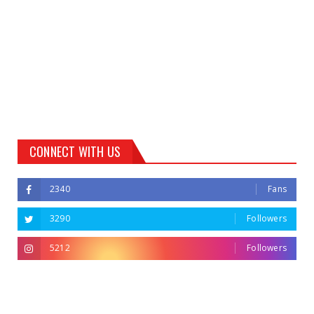
CONNECT WITH US
2340
Fans
3290
Followers
5212
Followers