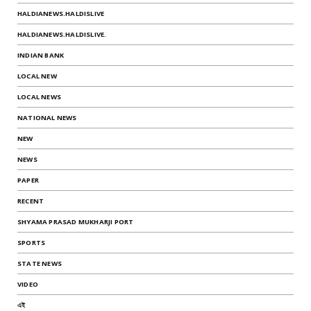
HALDIANEWS.HALDISLIVE
HALDIANEWS.HALDISLIVE.
INDIAN BANK
LOCAL NEW
LOCAL NEWS
NATIONAL NEWS
NEW
NEWS
PAPER
RECENT
SHYAMA PRASAD MUKHARJI PORT
SPORTS
STATE NEWS
VIDEO
এই