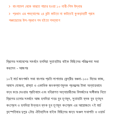
বাংলাদেশ থেকে ভারতে পাচার হওয়া ১০ নারী-শিশু উদ্ধার
প্রধান এর পদত্যাগের ২৪ ঘন্টা কাটতে না কাটতেই কুকড়াহাটি গ্রাম
পঞ্চায়েতের উপ-প্রধান পদ হইতে পদত্যাগ
ব্রিগেড সমাবেশের সমর্থনে হলদিয়া সুতাহাটায় বাইক মিছিলের পরিকল্পনা সভা
করলেন - আজগর
১০ই মার্চ জনগর্জন সভা বাংলার প্রতি লাগাতার কেন্দ্রীয় বঞ্চনা-১০০ দিনের কাজ,
আবাস যোজনা, রাস্তা ও একাধিক জনকল্যাণমূলক প্রকল্পের টাকা অন্যায়ভাবে
বন্ধ করে দেওয়ার প্রতিবাদে এবং বহিরাগত অত্যাচারীদের বিসর্জনের অঙ্গীকার নিতে
ব্রিগেড চলোর সমর্থনে আজ হলদিয়া শহর যুব তৃণমূল, সুতাহাটা ব্লক যুব তৃণমূল
কংগ্রেস ও হলদিয়া উন্নয়ন ব্লক যুব তৃণমূল কংগ্রেস এর আয়োজনে ৭ই মার্চ
বৃহস্পতিবার দুপুর ২টায় ঐতিহাসিক বাইক মিছিলের জন্য অঞ্চল সভাপতি ও ওয়ার্ড