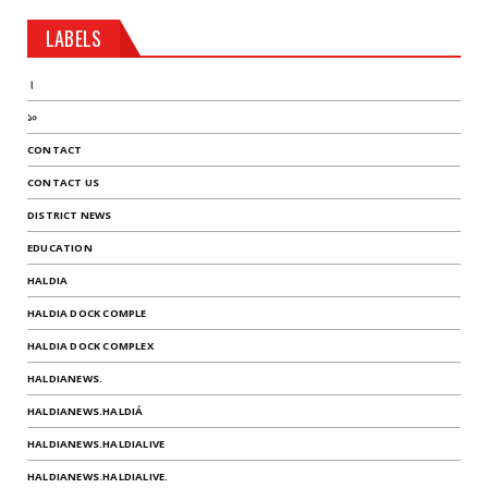
LABELS
।
১০
CONTACT
CONTACT US
DISTRICT NEWS
EDUCATION
HALDIA
HALDIA DOCK COMPLE
HALDIA DOCK COMPLEX
HALDIANEWS.
HALDIANEWS.HALDIÁ
HALDIANEWS.HALDIALIVE
HALDIANEWS.HALDIALIVE.