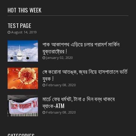
CONTACT
HOT THIS WEEK
স্বাস্থ্য মন্ত্রীর নির্দেশে জেলার ২৮ টি ডায়াগনস্টিক
সেন্টার...
TEST PAGE
August 04, 2026
August 14, 2019
CONTACT
পাক আকাশপথ এড়িয়ে চলার পরামর্শ মার্কিন
বাংলাদেশ থেকে ভারতে পাচার হওয়া ১০ নারী-শিশু উদ্ধার
যুক্তরাষ্ট্রের !
August 04, 2026
January 02, 2020
CONTACT
ঙ্গে করোনা আতঙ্ক, জ্বর নিয়ে হাসপাতালে ভর্তি
প্রধান এর পদত্যাগের ২৪ ঘন্টা কাটতে না কাটতেই
যুবক !
কুকড়াহাটি গ্রা...
February 08, 2020
August 04, 2026
মার্চে ফের ধর্মঘট, টানা ৫ দিন বন্ধ থাকবে
ব্যাংক-ATM
February 08, 2020
CATEGORIES