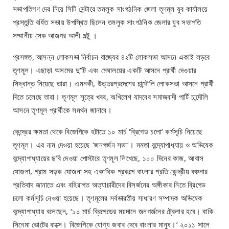
সভাপতিগণ দের নিয়ে সিটি সেন্টারে তমলুক সাংগঠনিক জেলা তৃণমূল যুব কার্যালয়ে
প্রস্তুতি বর্ধিত সভায় উপস্থিত ছিলেন তমলুক সাংগঠনিক জেলার যুব সভাপতি
সম্মানীয় সেক আজগর আলী পল্টু ।
প্রসঙ্গত, আসন্ন লোকসভা নির্বাচন রাজ্যের ৪২টি লোকসভা আসনে একাই লড়বে
তৃণমূল। এছাড়া অসমের দু’টি এবং মেঘালয়ের একটি আসনে প্রার্থী দেওয়ার
সিদ্ধান্ত নিয়েছে তারা। এমনকী, উত্তরপ্রদেশের চান্দৌলি লোকসভা আসনে প্রার্থী
দিতে চলেছে তারা। তৃণমূল সূত্রে খবর, অখিলেশ যাদবের সমাজবাদী পার্টি চান্দৌলি
আসনে তৃণমূল প্রার্থীকে সমর্থন জানাবে।
কেন্দ্রের ক্ষমতা থেকে বিজেপিকে হটাতে ১০ মার্চ ‘ব্রিগেড চলো’ কর্মসূচি নিয়েছে
তৃণমূল। এর নাম দেওয়া হয়েছে ‘জনগর্জন সভা’। মমতা বন্দ্যোপাধ্যায় ও অভিষেক
বন্দ্যোপাধ্যায়ের ছবি দেওয়া পোস্টারে তৃণমূল লিখেছে, ১০০ দিনের কাজ, আবাস
যোজনা, গ্রাম সড়ক যোজনা সহ একাধিক প্রকল্পে বাংলার প্রতি কেন্দ্রীয় বঞ্চনার
প্রতিবাদ জানাতে এবং বহিরাগত অত্যাচারীদের বিসর্জনের অঙ্গীকার নিতে ব্রিগেড
চলো কর্মসূচি নেওয়া হয়েছে। তৃণমূলের সর্বভারতীয় সাধারণ সম্পাদক অভিষেক
বন্দ্যোপাধ্যায় বলেছেন, ‘১০ মার্চ ব্রিগেডের ময়দানে জনগর্জনের ট্রেলার হবে। বাকি
সিনেমা ভোটের বাক্সে। বিজেপিকে যোগ্য জবাব দেবে বাংলার মানুষ।’ ২০১১ সালে