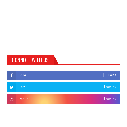
CONNECT WITH US
2340
Fans
3290
Followers
5212
Followers