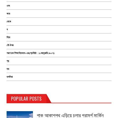
এবং
করে
থেকে
ধ
নিয়ে
নৌ ঔষধ
পরাণচক শিক্ষানিকেতন-এর(প্রতিষ্ঠা : ১১ জানুয়ারি ১৯০৭)
প্র
হয়
হলদিয়া
TEST PAGE
POPULAR POSTS
Haldia Bandar
August 14, 2019
পাক আকাশপথ এড়িয়ে চলার পরামর্শ মার্কিন