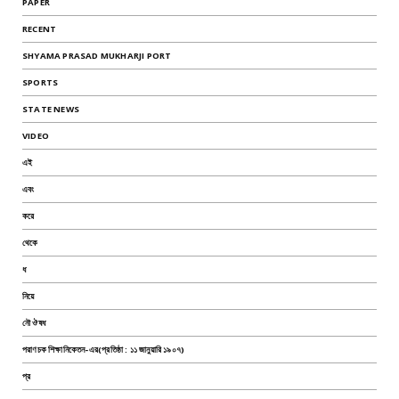
PAPER
RECENT
SHYAMA PRASAD MUKHARJI PORT
SPORTS
STATE NEWS
VIDEO
এই
এবং
করে
থেকে
ধ
নিয়ে
নৌ ঔষধ
পরাণচক শিক্ষানিকেতন-এর(প্রতিষ্ঠা : ১১ জানুয়ারি ১৯০৭)
প্র