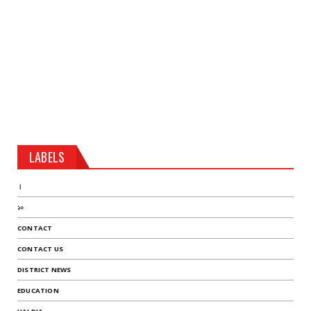
LABELS
।
১০
CONTACT
CONTACT US
DISTRICT NEWS
EDUCATION