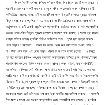
দ্বিতল বিশিষ্ট হলদিয়া বিডিও অফিসে উপর, নিচ মিলে ১৪ টি কক্ষ রয়েছে ।
পাশেই রয়েছে বড় একটি হল ঘর । প্রশাসনিক কাজকর্মের জন্য অফিসে ১৪ টি
কম্পিউটার, আলো, পাখা, দুটি সাবমারসিবল পাম্প ইত্যাদি চালাতে প্রভূত পরিমাণ
বিদ্যুৎ খরচ হয় । প্রতিমাসে ৬০ হাজার টাকা বিল মেটাতে হয় ব্লক প্রশাসনিক
কর্তৃপক্ষকে । এটি একটি বাড়তি চাপ প্রশাসনিক কর্তাদের কাছে । তাই প্রশাসনিক
ভবনের ছাদে সৌর বিদ্যুৎ প্রকল্প রূপায়ণের পদক্ষেপ করা হয়েছে । প্রায় দুই হাজার
বর্গফুট পরিসর রয়েছে হলদিয়া বিডিও অফিসের ছাদে । পুরো ছাদ জুড়েই থাকবে
সৌর বিদ্যুৎ "প্যানেল" । রাজ্য সরকারের পঞ্চম অর্থ কমিশনের দেওয়া প্রায় ১০
লাখ টাকা খরচ করে এই সৌর বিদ্যুৎ প্রকল্পের রূপায়ন ঘটতে চলেছে । এ বিষয়ে
হলদিয়া ব্লকের বিডিও শুভঙ্কর মজুমদার জানিয়েছেন হলদিয়া বন্দর পত্রিকা,"ব্লক
প্রশাসনিক ভবনের বিভিন্ন কক্ষে কাজের সুবিধার জন্য আলো, ফ্যান থাকাটাই
স্বাভাবিক । কিন্তু সেই পরিষেবা সচল রাখতে ৬০ হাজার টাকার বিদ্যুৎ খরচ হয়
প্রতি মাসে । টাকার পরিমানটা যথেষ্ট । তাই এই রুটিন খরচ বাঁচাতে বিকল্প পদ্ধতি
হিসেবে সৌর বিদ্যুৎ প্রকল্প ব্লক প্রশাসনিক ভবনের ছাদে রূপায়নে উদ্যোগী হয়েছি
। ইতিমধ্যে এই প্রকল্পের সমীক্ষার কাজ হয়ে গিয়েছে । প্রকল্প রূপায়ণে রাজ্য
সরকারের পঞ্চম অর্থ কমিশনের দশ লাখ টাকা আর্থিক সহযোগিতা থাকছে ।" আগামী
তিন মাসের মধ্যে এই প্রকল্প বাস্তবায়িত করার সময়সীমা ধার্য হয়েছে । হলদিয়া