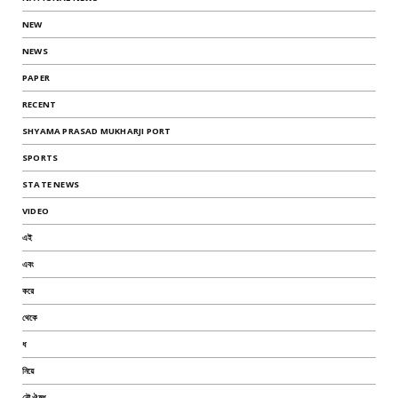
NEW
NEWS
PAPER
RECENT
SHYAMA PRASAD MUKHARJI PORT
SPORTS
STATE NEWS
VIDEO
এই
এবং
করে
থেকে
ধ
নিয়ে
নৌ ঔষধ