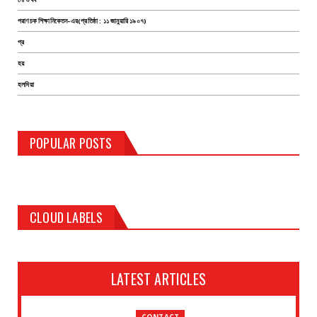
পরাণচক শিক্ষানিকেতন-এর(প্রতিষ্ঠা : ১১ জানুয়ারি ১৯০৭)
প্র
হয়
হলদিয়া
POPULAR POSTS
CLOUD LABELS
LATEST ARTICLES