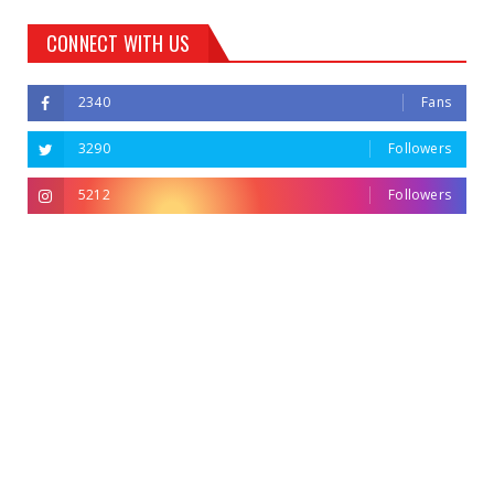
CONNECT WITH US
2340
Fans
3290
Followers
5212
Followers