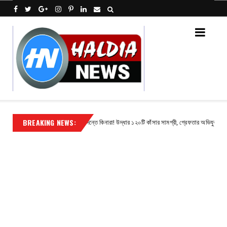
BREAKING NEWS:
পিছনের দরজা ভেঙে চুরি, দ্রুত তদন্তে কিনারা! উদ্ধার ১২০টি কাঁসার সামগ্রী, গ্রেফতার অভিযুক্ত