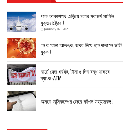
Haldia Bandar
August 14, 2019
পাক আকাশপথ এড়িয়ে চলার পরামর্শ মার্কিন
যুক্তরাষ্ট্রের !
January 02, 2020
ঙ্গে করোনা আতঙ্ক, জ্বর নিয়ে হাসপাতালে ভর্তি
যুবক !
মার্চে ফের ধর্মঘট, টানা ৫ দিন বন্ধ থাকবে
ব্যাংক-ATM
অসমে ভূমিকম্পের জেরে কাঁপল উত্তরবঙ্গ !