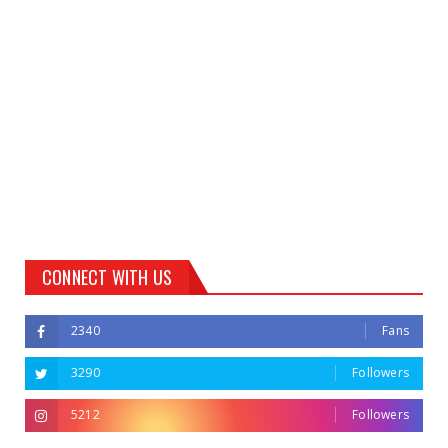
CONNECT WITH US
2340
Fans
3290
Followers
5212
Followers