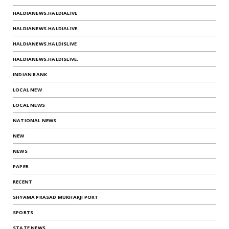
HALDIANEWS.HALDIALIVE
HALDIANEWS.HALDIALIVE.
HALDIANEWS.HALDISLIVE
HALDIANEWS.HALDISLIVE.
INDIAN BANK
LOCAL NEW
LOCAL NEWS
NATIONAL NEWS
NEW
NEWS
PAPER
RECENT
SHYAMA PRASAD MUKHARJI PORT
SPORTS
STATE NEWS