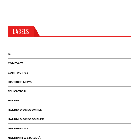
LABELS
।
১০
CONTACT
CONTACT US
DISTRICT NEWS
EDUCATION
HALDIA
HALDIA DOCK COMPLE
HALDIA DOCK COMPLEX
HALDIANEWS.
HALDIANEWS.HALDIÁ