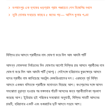
ভগবানপুর এক ব্লকের গুড়গ্রাম গ্রাম পঞ্চায়েত গেল বিজেপির দখলে
তুমি তোমার সবচেয়ে কাছের ৫ জনের গড়— আশিস কুমার পণ্ডা
দিল্লির চার আসনে প্রার্থীদের নাম ঘোষণা করে দিল আম আদমি পার্টি
আসন্ন লোকসভা নির্বাচনের দিন ঘোষণার আগেই দিল্লির চার আসনে প্রার্থীদের নাম
ঘোষণা করে দিল আম আদমি পার্টি (আপ)। সেইসঙ্গে হরিয়ানার কুরুক্ষেত্র আসনে
দলের প্রার্থীর নাম জানিয়েছে অরবিন্দ কেজরিওয়ালের দল। এরমধ্যে পূর্ব দিল্লি
আসনে একজন দলিতকে প্রার্থীকে মনোনয়ন দিয়েছে আপ। কংগ্রেসের সঙ্গে আসন
সমঝোতা চূড়ান্ত হওয়ার পর মঙ্গলবার পাঁচটি আসনের জন্য প্রার্থীতালিকা প্রকাশ
করেছে আপ। ইন্ডিয়ার দুই শরিকের সমঝোতা অনুযায়ী, দিল্লির সাতটি আসনের
চারটি, হরিয়ানার একটি এবং গুজরাটের দুটি আসনে লড়বে আপ।