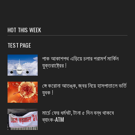
স্বাস্থ্য মন্ত্রীর নির্দেশে জেলার ২৮ টি ডায়াগনস্টিক
সেন্টার...
August 04, 2026
CONTACT
HOT THIS WEEK
বাংলাদেশ থেকে ভারতে পাচার হওয়া ১০ নারী-শিশু উদ্ধার
TEST PAGE
August 04, 2026
CONTACT
পাক আকাশপথ এড়িয়ে চলার পরামর্শ মার্কিন
প্রধান এর পদত্যাগের ২৪ ঘন্টা কাটতে না কাটতেই
যুক্তরাষ্ট্রের !
কুকড়াহাটি গ্রা...
August 04, 2026
ঙ্গে করোনা আতঙ্ক, জ্বর নিয়ে হাসপাতালে ভর্তি
CONTACT
যুবক !
পথ নিরাপত্তা সপ্তাহ ২০২৬ দ্বিতীয় দিন
August 04, 2026
মার্চে ফের ধর্মঘট, টানা ৫ দিন বন্ধ থাকবে
ব্যাংক-ATM