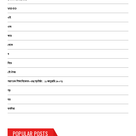
VIDEO
এই
এবং
করে
থেকে
ধ
নিয়ে
নৌ ঔষধ
পরাণচক শিক্ষানিকেতন-এর(প্রতিষ্ঠা : ১১ জানুয়ারি ১৯০৭)
প্র
হয়
হলদিয়া
TEST PAGE
POPULAR POSTS