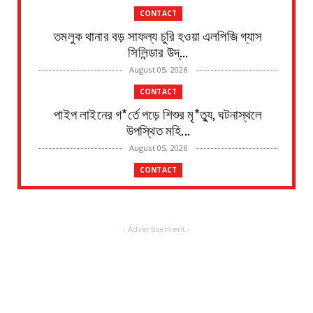
CONTACT
তমলুক থানার বড় সাফল্য চুরি হওয়া এলপিজি গ্যাস
সিলিন্ডার উদ্...
August 05, 2026
CONTACT
পাইপ লাইনের গ*র্তে পড়ে শিশুর মৃ*ত্যু, ঘটনাস্থলে
উপস্থিত মহি...
August 05, 2026
CONTACT
৫ ই আগস্ট শিবদাস ঘোষের ৫১তম স্মরণ দিবস জেলা জুড়ে
উদযাপন
August 05, 2026
- Advertisement -
CONTACT
ভগবানপুর এক ব্লকের গুড়গ্রাম গ্রাম পঞ্চায়েত গেল
বিজেপির দখল...
August 05, 2026