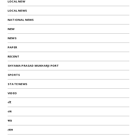
LOCAL NEW
LOCAL NEWS
NATIONAL NEWS
NEW
NEWS
PAPER
RECENT
SHYAMA PRASAD MUKHARJI PORT
SPORTS
STATE NEWS
VIDEO
এই
এবং
করে
থেকে