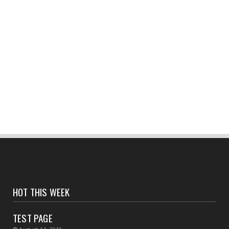
প্রযোজ্...
August 04, 2026
CONTACT
নদী বাঁধ পরিদর্শন করলেন হলদিয়ার বিধায়ক প্রদীপ
August 04, 2026
CONTACT
সংবাদপত্রের ধার্যকৃত সোনা ও রূপার গহনা দর
August 04, 2026
CONTACT
স্বাস্থ্য মন্ত্রীর নির্দেশে জেলার ২৮ টি ডায়াগনস্টিক
সেন্টার...
August 04, 2026
CONTACT
HOT THIS WEEK
বাংলাদেশ থেকে ভারতে পাচার হওয়া ১০ নারী-শিশু উদ্ধার
TEST PAGE
August 04, 2026