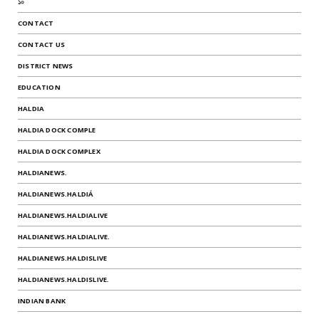
১০
CONTACT
CONTACT US
DISTRICT NEWS
EDUCATION
HALDIA
HALDIA DOCK COMPLE
HALDIA DOCK COMPLEX
HALDIANEWS.
HALDIANEWS.HALDIÁ
HALDIANEWS.HALDIALIVE
HALDIANEWS.HALDIALIVE.
HALDIANEWS.HALDISLIVE
HALDIANEWS.HALDISLIVE.
INDIAN BANK