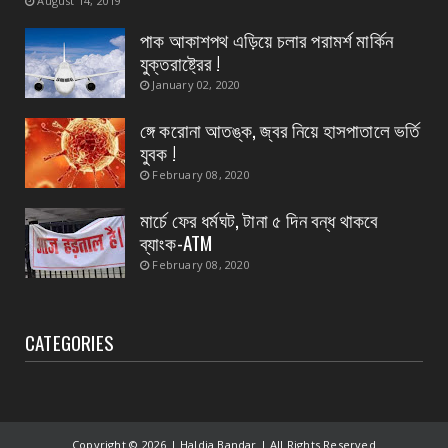
August 14, 2019
CONTACT
প্রধান এর পদত্যাগের ২৪ ঘন্টা কাটতে না কাটতেই
পাক আকাশপথ এড়িয়ে চলার পরামর্শ মার্কিন
কুকড়াহাটি গ্রা...
যুক্তরাষ্ট্রের !
August 04, 2026
January 02, 2020
CONTACT
ঙ্গে করোনা আতঙ্ক, জ্বর নিয়ে হাসপাতালে ভর্তি
পথ নিরাপত্তা সপ্তাহ ২০২৬ দ্বিতীয় দিন
যুবক !
August 04, 2026
February 08, 2020
মার্চে ফের ধর্মঘট, টানা ৫ দিন বন্ধ থাকবে
ব্যাংক-ATM
February 08, 2020
CATEGORIES
Copyright ©
2026 | Haldia Bandar | All Rights Reserved