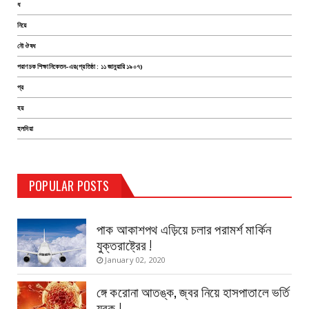
ধ
নিয়ে
নৌ ঔষধ
পরাণচক শিক্ষানিকেতন-এর(প্রতিষ্ঠা : ১১ জানুয়ারি ১৯০৭)
প্র
হয়
হলদিয়া
TEST PAGE
POPULAR POSTS
Haldia Bandar
August 14, 2019
পাক আকাশপথ এড়িয়ে চলার পরামর্শ মার্কিন
যুক্তরাষ্ট্রের !
January 02, 2020
ঙ্গে করোনা আতঙ্ক, জ্বর নিয়ে হাসপাতালে ভর্তি
যুবক !