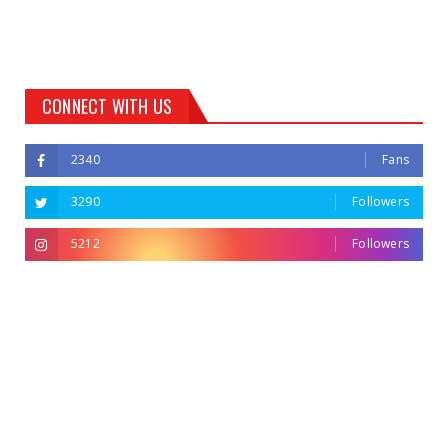
CONNECT WITH US
2340
Fans
3290
Followers
5212
Followers