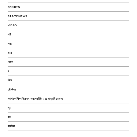
SPORTS
STATE NEWS
VIDEO
এই
এবং
করে
থেকে
ধ
নিয়ে
নৌ ঔষধ
পরাণচক শিক্ষানিকেতন-এর(প্রতিষ্ঠা : ১১ জানুয়ারি ১৯০৭)
প্র
হয়
হলদিয়া