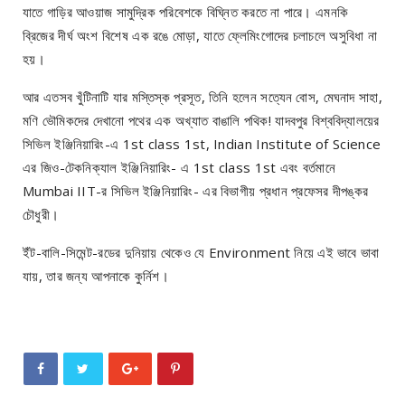
যাতে গাড়ির আওয়াজ সামুদ্রিক পরিবেশকে বিঘ্নিত করতে না পারে। এমনকি
ব্রিজের দীর্ঘ অংশ বিশেষ এক রঙে মোড়া, যাতে ফ্লেমিংগোদের চলাচলে অসুবিধা না
হয়।
আর এতসব খুঁটিনাটি যার মস্তিস্ক প্রসূত, তিনি হলেন সত্যেন বোস, মেঘনাদ সাহা,
মণি ভৌমিকদের দেখানো পথের এক অখ্যাত বাঙালি পথিক! যাদবপুর বিশ্ববিদ্যালয়ের
সিভিল ইঞ্জিনিয়ারিং-এ 1st class 1st, Indian Institute of Science
এর জিও-টেকনিক্যাল ইঞ্জিনিয়ারিং- এ 1st class 1st এবং বর্তমানে
Mumbai IIT-র সিভিল ইঞ্জিনিয়ারিং- এর বিভাগীয় প্রধান প্রফেসর দীপঙ্কর
চৌধুরী।
ইঁট-বালি-সিমেন্ট-রডের দুনিয়ায় থেকেও যে Environment নিয়ে এই ভাবে ভাবা
যায়, তার জন্য আপনাকে কুর্নিশ।