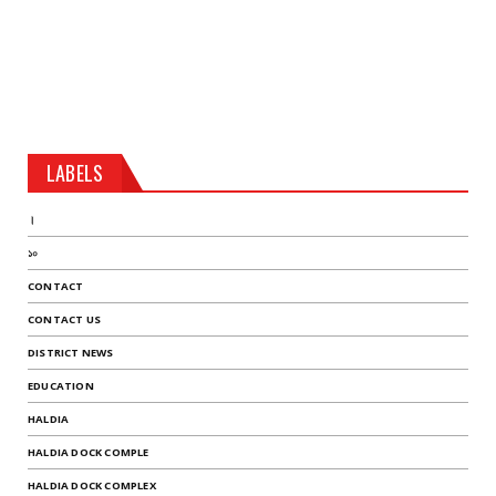
LABELS
।
১০
CONTACT
CONTACT US
DISTRICT NEWS
EDUCATION
HALDIA
HALDIA DOCK COMPLE
HALDIA DOCK COMPLEX