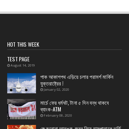
CONTACT
হলদিয়া পুরসভার ওয়ার্ড পুনর্বিন্যাসের পরামর্শ মুখ্যমন্ত্রীর,
...
August 07, 2026
CONTACT
সংবাদপত্রের ধার্যকৃত সোনা ও রূপার গহনা দর:
HOT THIS WEEK
August 07, 2026
TEST PAGE
CONTACT
August 14, 2019
বিদ্যুৎপৃষ্ঠ হয়ে মহিলার মৃত্যু
পাক আকাশপথ এড়িয়ে চলার পরামর্শ মার্কিন
August 07, 2026
যুক্তরাষ্ট্রের !
CONTACT
January 02, 2020
নৈপুর গ্রাম পঞ্চায়েতে বিজেপির নতুন বোর্ড গঠন, প্রধান
পদে মদ...
মার্চে ফের ধর্মঘট, টানা ৫ দিন বন্ধ থাকবে
ব্যাংক-ATM
August 07, 2026
February 08, 2020
ঙ্গে করোনা আতঙ্ক, জ্বর নিয়ে হাসপাতালে ভর্তি