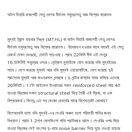
অটল বিহারি বাজপেয়ী সেতু দেশের দীর্ঘতম সমুদ্রসেতু আর বিশ্বের বারোতম
মুম্বই ট্রান্স হারবার লিঙ্ক (MTHL) বা অটল বিহারি বাজপেয়ী সেতু দেশের
দীর্ঘতম সমুদ্রসেতু আর বিশ্বের বারোতম। উদ্বোধন হওয়ার সাথে সাথেই এই সেতু
রেকর্ড যেমন ভেঙেছে, তেমনি গড়েওছে। প্রায় 22কিমি দীর্ঘ এই সেতুর
16.5কিমিই সমুদ্রের ওপরে। সেন্ট্রাল মুম্বইকে যোগ করেছে নভি মুম্বইয়ের
সাথে। যোগ করেছে মুম্বই আর নভি মুম্বই এয়ারপোর্টকে, যোগ করেছে দুই
প্রান্তের মুম্বই আর জওহরলাল বন্দরকে। দু-ঘন্টার রাস্তার সময় কমিয়ে এনেছে
20মিনিটে। 17টা আইফেল টাওয়ারের সমান reinforced steel আর 4টে
হাওড়া ব্রিজের সমান structural steel দিয়ে তৈরী এই ব্রিজ, যা এক
বিশ্বরেকর্ড। কিন্তু এত সব কেজো রেকর্ডের মাঝে বিশেষত্বটা কোথায়?
বিশেষত্বটা হলো নভি মুম্বই-এর সেওরি অঞ্চল হলো পরিযায়ী পাখির জন্য
বিখ্যাত। প্রায় 1.2লাখ ফ্লেমিংগো পাখি প্রতিবছর আসে। সেওরির ওপর দিয়ে
যাওয়া ব্রিজের সেই অংশের দু-ধারে noise barrier দিয়ে মুড়ে দেওয়া হয়েছে