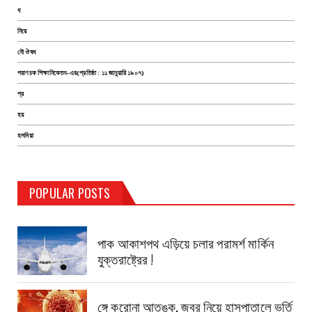
ধ
নিয়ে
নৌ ঔষধ
পরাণচক শিক্ষানিকেতন-এর(প্রতিষ্ঠা : ১১ জানুয়ারি ১৯০৭)
প্র
হয়
হলদিয়া
TEST PAGE
POPULAR POSTS
Haldia Bandar
August 14, 2019
পাক আকাশপথ এড়িয়ে চলার পরামর্শ মার্কিন
যুক্তরাষ্ট্রের !
ঙ্গে করোনা আতঙ্ক, জ্বর নিয়ে হাসপাতালে ভর্তি