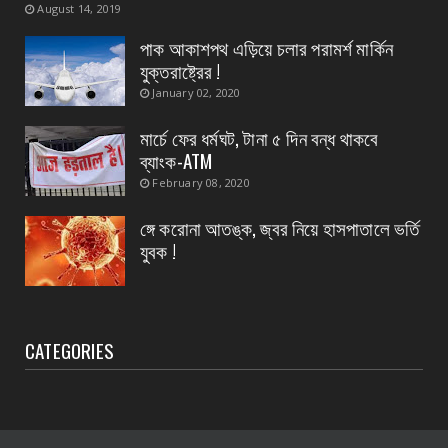
August 14, 2019
বিদ্যুৎপৃষ্ঠ হয়ে মহিলার মৃত্যু
পাক আকাশপথ এড়িয়ে চলার পরামর্শ মার্কিন
August 07, 2026
যুক্তরাষ্ট্রের !
CONTACT
January 02, 2020
নৈপুর গ্রাম পঞ্চায়েতে বিজেপির নতুন বোর্ড গঠন, প্রধান
পদে মদ...
মার্চে ফের ধর্মঘট, টানা ৫ দিন বন্ধ থাকবে
ব্যাংক-ATM
August 07, 2026
February 08, 2020
ঙ্গে করোনা আতঙ্ক, জ্বর নিয়ে হাসপাতালে ভর্তি
যুবক !
CATEGORIES