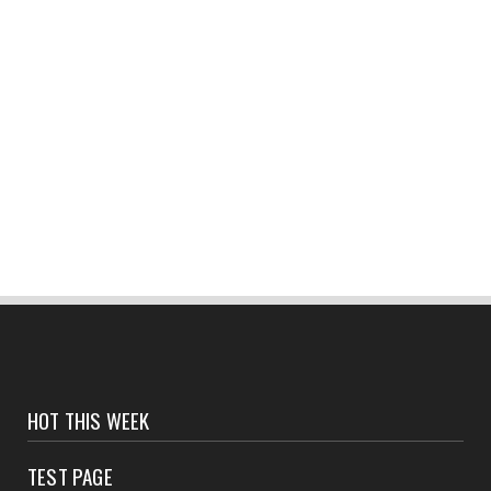
CONTACT
পিছনের দরজা ভেঙে চুরি, দ্রুত তদন্তে কিনারা! উদ্ধার
১২০টি কাঁ...
August 07, 2026
CONTACT
হলদিয়া গভমেন্ট কলেজের ছাত্র-ছাত্রীরা রয়েছে
আতঙ্কে?
August 07, 2026
CONTACT
হলদিয়া পুরসভার ওয়ার্ড পুনর্বিন্যাসের পরামর্শ মুখ্যমন্ত্রীর,
...
August 07, 2026
CONTACT
সংবাদপত্রের ধার্যকৃত সোনা ও রূপার গহনা দর:
HOT THIS WEEK
August 07, 2026
TEST PAGE
CONTACT