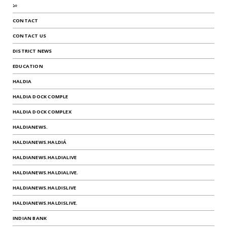
১০
CONTACT
CONTACT US
DISTRICT NEWS
EDUCATION
HALDIA
HALDIA DOCK COMPLE
HALDIA DOCK COMPLEX
HALDIANEWS.
HALDIANEWS.HALDIÁ
HALDIANEWS.HALDIALIVE
HALDIANEWS.HALDIALIVE.
HALDIANEWS.HALDISLIVE
HALDIANEWS.HALDISLIVE.
INDIAN BANK