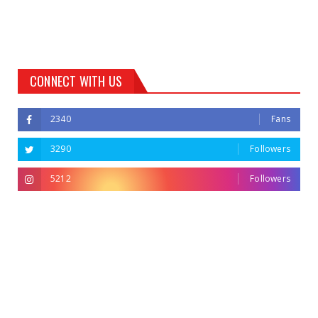
CONNECT WITH US
2340
Fans
3290
Followers
5212
Followers