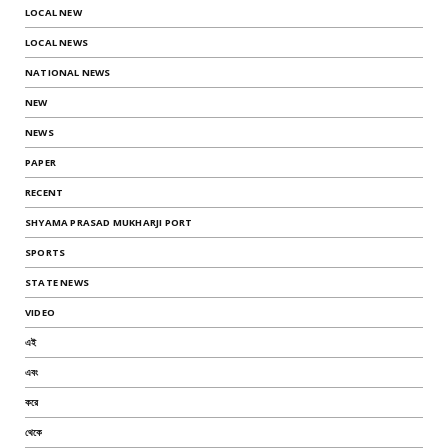
LOCAL NEW
LOCAL NEWS
NATIONAL NEWS
NEW
NEWS
PAPER
RECENT
SHYAMA PRASAD MUKHARJI PORT
SPORTS
STATE NEWS
VIDEO
এই
এবং
করে
থেকে