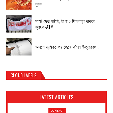
যুবক !
মার্চে ফের ধর্মঘট, টানা ৫ দিন বন্ধ থাকবে
ব্যাংক-ATM
অসমে ভূমিকম্পের জেরে কাঁপল উত্তরবঙ্গ !
CLOUD LABELS
LATEST ARTICLES
CONTACT