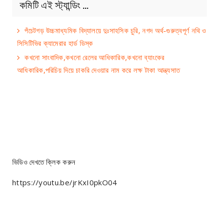
কমিটি এই স্ট্যান্ডিং …
পঁচেটগড় উচ্চমাধ্যমিক বিদ্যালয়ে দুঃসাহসিক চুরি, নগদ অর্থ-গুরুত্বপূর্ণ নথি ও
সিসিটিভির ক্যামেরার হার্ড ডিস্ক
কখনো সাংবাদিক,কখনো রেলের আধিকারিক,কখনো ব্যাংকের
আধিকারিক,পরিচিয় দিয়ে চাকরি দেওয়ার নাম করে লক্ষ টাকা আন্ত্যসাত
ভিডিও দেখতে ক্লিক করুন
https://youtu.be/jrKxI0pkO04