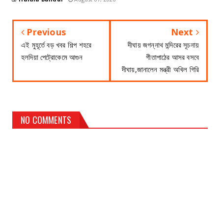
Previous
Next
এই মুহূর্তে বড় খবর শিল্প শহরে
দীঘায় জগন্নাথ মন্দিরের সূচনায়
হলদিয়া পেট্রোকেমে আগুন
গীতাপাঠের আসর বসবে
দীঘায়,জানালেন মন্ত্রী অখিল গিরি
NO COMMENTS