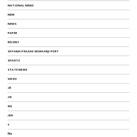
NATIONAL NEWS
NEW
NEWS
PAPER
RECENT
SHYAMA PRASAD MUKHARJI PORT
SPORTS
STATE NEWS
VIDEO
এই
এবং
করে
থেকে
ধ
নিয়ে