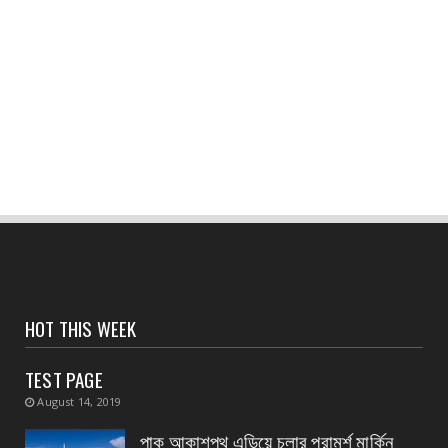
CONTACT
অদক্ষ কায়িক শ্রমের জন্য পশ্চিমবঙ্গ রাজ্যের ক্ষেত্রে
প্রযোজ্...
August 04, 2026
CONTACT
নদী বাঁধ পরিদর্শন করলেন হলদিয়ার বিধায়ক প্রদীপ
August 04, 2026
CONTACT
সংবাদপত্রের ধার্যকৃত সোনা ও রূপার গহনা দর
August 04, 2026
CONTACT
HOT THIS WEEK
স্বাস্থ্য মন্ত্রীর নির্দেশে জেলার ২৮ টি ডায়াগনস্টিক
সেন্টার...
TEST PAGE
August 04, 2026
August 14, 2019
CONTACT
পাক আকাশপথ এড়িয়ে চলার পরামর্শ মার্কিন