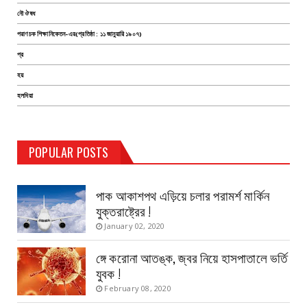
নৌ ঔষধ
পরাণচক শিক্ষানিকেতন-এর(প্রতিষ্ঠা : ১১ জানুয়ারি ১৯০৭)
প্র
হয়
হলদিয়া
TEST PAGE
POPULAR POSTS
Haldia Bandar
August 14, 2019
পাক আকাশপথ এড়িয়ে চলার পরামর্শ মার্কিন
যুক্তরাষ্ট্রের !
January 02, 2020
ঙ্গে করোনা আতঙ্ক, জ্বর নিয়ে হাসপাতালে ভর্তি
যুবক !
February 08, 2020