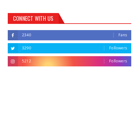
CONNECT WITH US
2340
Fans
3290
Followers
5212
Followers