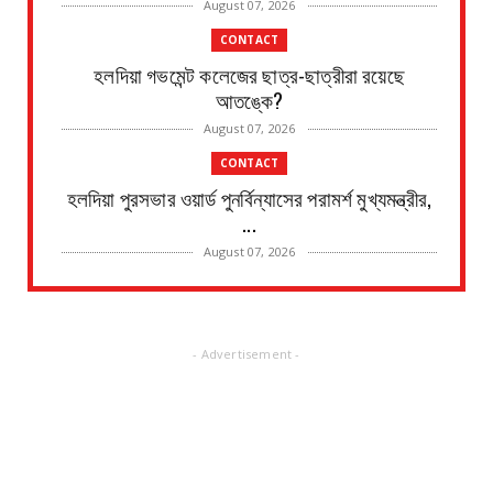
August 07, 2026
CONTACT
হলদিয়া গভমেন্ট কলেজের ছাত্র-ছাত্রীরা রয়েছে
আতঙ্কে?
August 07, 2026
CONTACT
হলদিয়া পুরসভার ওয়ার্ড পুনর্বিন্যাসের পরামর্শ মুখ্যমন্ত্রীর,
...
August 07, 2026
CONTACT
সংবাদপত্রের ধার্যকৃত সোনা ও রূপার গহনা দর:
August 07, 2026
- Advertisement -
CONTACT
বিদ্যুৎপৃষ্ঠ হয়ে মহিলার মৃত্যু
August 07, 2026
CONTACT