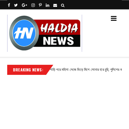
BREAKING NEWS:
াষ পাঁজা
শাড়ি পরে মহিলা সেজে ভিড়ে মিশে সোনার হার চুরি, পুলিশের জালে অভিযুক্
Contact