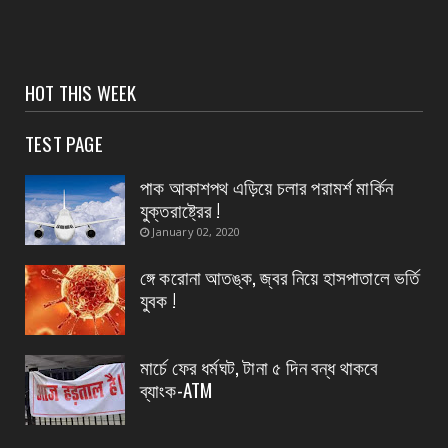
পটাশপুরে
August 06, 2026
CONTACT
HOT THIS WEEK
গ্রেফতার হলেন ভগবানপুর বিধানসভার প্রাক্তন তৃণমূল
বিধায়ক অর্...
TEST PAGE
August 06, 2026
পাক আকাশপথ এড়িয়ে চলার পরামর্শ মার্কিন
CONTACT
যুক্তরাষ্ট্রের !
আবাস যোজনা দ্বিতীয় পর্যায়ে টাকা ১০০ জনের হাতে চেক
January 02, 2020
তুলেদিল...
ঙ্গে করোনা আতঙ্ক, জ্বর নিয়ে হাসপাতালে ভর্তি
August 06, 2026
যুবক !
CONTACT
চকদ্বীপা গ্রাম পঞ্চায়েতে প্রধান উপপ্রধান নির্বাচন
মার্চে ফের ধর্মঘট, টানা ৫ দিন বন্ধ থাকবে
August 06, 2026
ব্যাংক-ATM