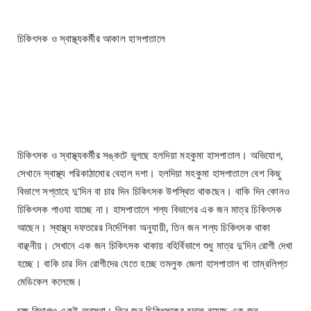
চিকিৎসক ও স্বাস্থ্যকর্মীর আকাল হাসপাতালে
চিকিৎসক ও স্বাস্থ্যকর্মীর সঙ্কটে ভুগছে হলদিয়া মহকুমা হাসপাতাল। অভিযোগ,
সেখানে স্বাস্থ্য পরিকাঠামোর বেহাল দশা। হলদিয়া মহকুমা হাসপাতালে বেশ কিছু
বিভাগে সপ্তাহে দু'দিন বা চার দিন চিকিৎসক উপস্থিত থাকছেন। বাকি দিন কোনও
চিকিৎসক পাওযা যাচ্ছে না। হাসপাতালে শল্য বিভাগের এক জন মাত্র চিকিৎসক
আছেন। স্বাস্থ্য দফতরের নির্দেশিকা অনুযায়ী, তিন জন শল্য চিকিৎসক থাকা
বাঞ্ছনীয়। সেখানে এক জন চিকিৎসক থাকায় বহির্বিভাগে শুধু মাত্র দু'দিন রোগী দেখা
হচ্ছে। বাকি চার দিন রোগীদের যেতে হচ্ছে তমলুক জেলা হাসপাতাল বা তাম্রলিপ্ত
মেডিকেল কলেজে।
চক্ষু বিভাগও একই অবস্থা। তিন জন চিকিৎসকের বদলে রয়েছে এক জন