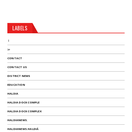
LABELS
।
১০
CONTACT
CONTACT US
DISTRICT NEWS
EDUCATION
HALDIA
HALDIA DOCK COMPLE
HALDIA DOCK COMPLEX
HALDIANEWS.
HALDIANEWS.HALDIÁ