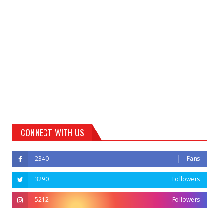
CONNECT WITH US
2340
Fans
3290
Followers
5212
Followers