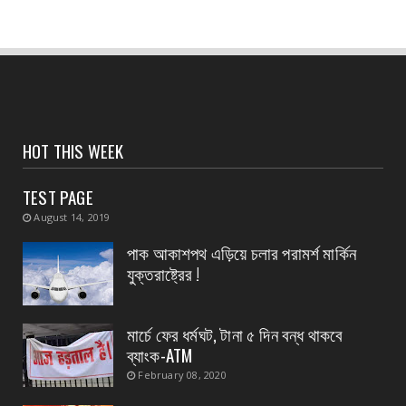
CONTACT
হলদিয়া পুরসভার ওয়ার্ড পুনর্বিন্যাসের পরামর্শ মুখ্যমন্ত্রীর,
...
August 07, 2026
CONTACT
সংবাদপত্রের ধার্যকৃত সোনা ও রূপার গহনা দর:
HOT THIS WEEK
August 07, 2026
TEST PAGE
CONTACT
August 14, 2019
বিদ্যুৎপৃষ্ঠ হয়ে মহিলার মৃত্যু
পাক আকাশপথ এড়িয়ে চলার পরামর্শ মার্কিন
August 07, 2026
যুক্তরাষ্ট্রের !
CONTACT
নৈপুর গ্রাম পঞ্চায়েতে বিজেপির নতুন বোর্ড গঠন, প্রধান
পদে মদ...
মার্চে ফের ধর্মঘট, টানা ৫ দিন বন্ধ থাকবে
ব্যাংক-ATM
August 07, 2026
February 08, 2020