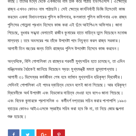
কাছে। তাঁদের মধ্যে থেকে একজনের নাম ঠিক করে পাঠায় ইউপিএসসি। এক্ষেত্রে
রাজ্য এখনও কোনও নাম পাঠায়নি। সেই ক্ষেত্রে কার্যনির্বাহী ডিজি হিসেবেই কাজ
করবেন একদা বিধাননগরের পুলিস কমিশনার, কলকাতা পুলিস কমিশনার এবং রাজ্য
পুলিসের গোয়েন্দা প্রধান হিসেবে কাজ করা এই দুঁদে আইপিএস অফিসার। জানা
গিয়েছে, বুধবার সন্ধ্যা বেলাতেই রাজীব কুমারের হাতে দায়িত্ব তুলে দিয়েছেন মনোজ
মাল্যব্য। তবে অবসরের পর তাঁকে উপদেষ্টা পদে নিযুক্ত করল রাজ্য সরকার।
আগামী তিন বছরের জন্য তিনি রাজ্যের পুলিস উপদেষ্টা হিসেবে কাজ করবেন।
অন্যদিকে, বিপি গোপালিকা যে রাজ্যের পরবর্তী মুখ্যসচিব হতে চলেছেন, তা এদিন
মন্ত্রিসভার বৈঠকেই জানিয়ে দিয়েছেন স্বয়ং মুখ্যমন্ত্রী মমতা বন্দ্যোপাধ্যায়।
আগামী ৩১ ডিসেম্বর কর্মজীবন শেষ হবে বর্তমান মুখ্যসচিব হরিকৃষ্ণ দ্বিবেদীর।
সেদিনই গোপালিকা এই পদের দ্বায়িত্ব নেবেন বলেই জানা গিয়েছে। আর হরিকৃষ্ণ
দ্বিবেদীকে অর্থ উপদেষ্টা এবং হিডকোর দায়িত্ব দেওয়া হবে বলেও জানা গিয়েছে।
এবং বিবেক কুমারকে প্রশাসনিক ও কর্মীবর্গ দপ্তরের সচিব করার পাশাপাশি ১৯৯৩
ব্যাচের কোনও আইএএসকে স্বরাষ্ট্র সচিব করা হবে কি না, তা নিয়ে জোর জল্পনা
শুরু হয়েছে।