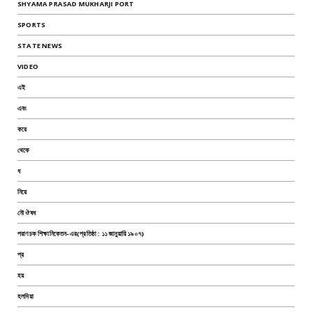
SHYAMA PRASAD MUKHARJI PORT
SPORTS
STATE NEWS
VIDEO
এই
এবং
করে
থেকে
ধ
নিয়ে
নৌ ঔষধ
পরাণচক শিক্ষানিকেতন-এর(প্রতিষ্ঠা : ১১ জানুয়ারি ১৯০৭)
প্র
হয়
হলদিয়া