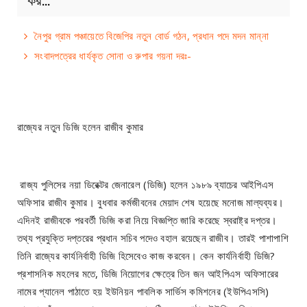
নৈপুর গ্রাম পঞ্চায়েতে বিজেপির নতুন বোর্ড গঠন, প্রধান পদে মদন মান্না
সংবাদপত্রের ধার্যকৃত সোনা ও রুপার গয়না দরঃ-
রাজ্যের নতুন ডিজি হলেন রাজীব কুমার
রাজ্য পুলিসের নয়া ডিরেক্টর জেনারেল (ডিজি) হলেন ১৯৮৯ ব্যাচের আইপিএস
অফিসার রাজীব কুমার। বুধবার কর্মজীবনের মেয়াদ শেষ হয়েছে মনোজ মাল্যব্যর।
এদিনই রাজীবকে পরবর্তী ডিজি করা নিয়ে বিজ্ঞপ্তি জারি করেছে স্বরাষ্ট্র দপ্তর।
তথ্য প্রযুক্তি দপ্তরের প্রধান সচিব পদেও বহাল রয়েছেন রাজীব। তারই পাশাপাশি
তিনি রাজ্যের কার্যনির্বাহী ডিজি হিসেবেও কাজ করবেন। কেন কার্যনির্বাহী ডিজি?
প্রশাসনিক মহলের মতে, ডিজি নিয়োগের ক্ষেত্রে তিন জন আইপিএস অফিসারের
নামের প্যানেল পাঠাতে হয় ইউনিয়ন পাবলিক সার্ভিস কমিশনের (ইউপিএসসি)