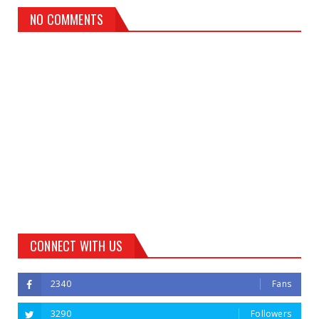
NO COMMENTS
CONNECT WITH US
2340
Fans
3290
Followers