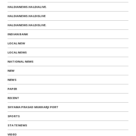
HALDIANEWS.HALDIALIVE.
HALDIANEWS.HALDISLIVE
HALDIANEWS.HALDISLIVE.
INDIAN BANK
LOCAL NEW
LOCAL NEWS
NATIONAL NEWS
NEW
NEWS
PAPER
RECENT
SHYAMA PRASAD MUKHARJI PORT
SPORTS
STATE NEWS
VIDEO