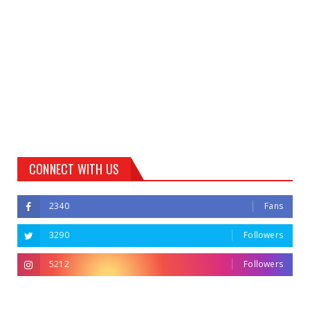
CONNECT WITH US
2340
Fans
3290
Followers
5212
Followers