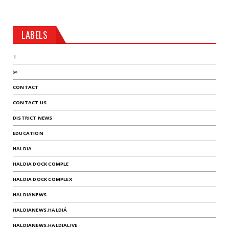
LABELS
।
১০
CONTACT
CONTACT US
DISTRICT NEWS
EDUCATION
HALDIA
HALDIA DOCK COMPLE
HALDIA DOCK COMPLEX
HALDIANEWS.
HALDIANEWS.HALDIÁ
HALDIANEWS.HALDIALIVE