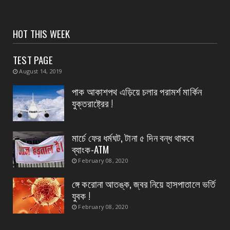
CONTACT
সংবাদপত্রের ধার্যকৃত সোনা ও রূপার গহনা দর:
HOT THIS WEEK
August 07, 2026
TEST PAGE
CONTACT
August 14, 2019
পাইপ লাইনের গর্তে শিশু মৃত্যুর চাঞ্চল্য সৃষ্টি , পাইপ
লাইনের...
পাক আকাশপথ এড়িয়ে চলার পরামর্শ মার্কিন
যুক্তরাষ্ট্রের !
August 07, 2026
CONTACT
বিদ্যুৎপৃষ্ঠ হয়ে মহিলার মৃত্যু
মার্চে ফের ধর্মঘট, টানা ৫ দিন বন্ধ থাকবে
ব্যাংক-ATM
August 07, 2026
February 08, 2020
ঙ্গে করোনা আতঙ্ক, জ্বর নিয়ে হাসপাতালে ভর্তি
যুবক !
February 08, 2020