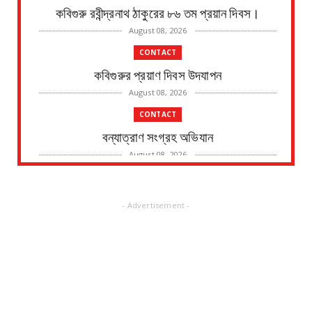
কবিগুরু রবীন্দ্রনাথ ঠাকুরের ৮৬ তম প্রয়ান দিবস।
August 08, 2026
CONTACT
কবিগুরুর প্রয়াণ দিবস উদযাপন
August 08, 2026
CONTACT
বন্যাত্রাণ সংগ্রহ অভিযান
August 08, 2026
CONTACT
নদীর পাড় থেকে এক ব্যক্তির মৃতদেহ উদ্ধারের ঘটনায়
- Advertisement -
চাঞ্চল্য
August 08, 2026
CONTACT
জাতীয় সড়ক ভাঙ্গার জন্য মাইকিং বন্ধ, ভাঙ্গা হবে পুজোর
পর জা...
August 07, 2026