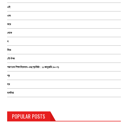
এই
এবং
করে
থেকে
ধ
নিয়ে
নৌ ঔষধ
পরাণচক শিক্ষানিকেতন-এর(প্রতিষ্ঠা : ১১ জানুয়ারি ১৯০৭)
প্র
হয়
হলদিয়া
TEST PAGE
POPULAR POSTS
Haldia Bandar
August 14, 2019