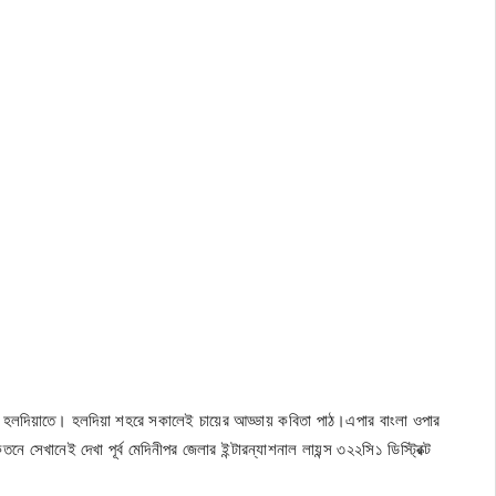
সা হলদিয়াতে। হলদিয়া শহরে সকালেই চায়ের আড্ডায় কবিতা পাঠ।এপার বাংলা ওপার
ে সেখানেই দেখা পূর্ব মেদিনীপর জেলার ইন্টারন্যাশনাল লায়ন্স ৩২২সি১ ডিস্ট্রিক্ট