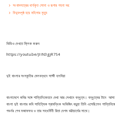
সংবাদপত্রের ধার্যকৃত সোনা ও রূপার গহনা দর:
বিদ্যুৎপৃষ্ঠ হয়ে মহিলার মৃত্যু
ভিডিও দেখতে ক্লিক করুন
https://youtu.be/JIIN3gjR7S4
দুই বাংলার সংস্কৃতির মেলবন্ধনে সাক্ষী হলদিয়া
বাংলাদেশে কবির সঙ্গে শান্তিনিকেতনে দেখা আর সেখানে বন্ধুত্ব। বন্ধুত্বের টানে আ
বাংলা দুই বাংলার কবি সাহিত্যিক প্রাবন্ধিক অভিজিৎ বড়ুয়া তিনি এসেছিলেন শান্তিনিকেতন
গভর্নর শেখ মজাফফর ও তার সহধর্মিনী রিতা বেগম ভট্টাচার্যের সাথে।