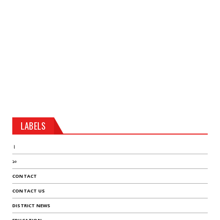
LABELS
।
১০
CONTACT
CONTACT US
DISTRICT NEWS