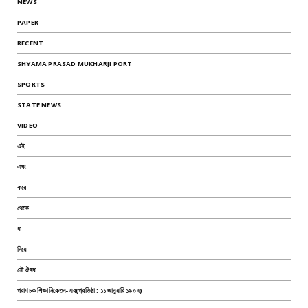
NEWS
PAPER
RECENT
SHYAMA PRASAD MUKHARJI PORT
SPORTS
STATE NEWS
VIDEO
এই
এবং
করে
থেকে
ধ
নিয়ে
নৌ ঔষধ
পরাণচক শিক্ষানিকেতন-এর(প্রতিষ্ঠা : ১১ জানুয়ারি ১৯০৭)