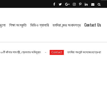
ধুলো
শিক্ষা সংস্কৃতি
ভিডিও গ্যালারি
হলদিয়া বন্দর সংবাদপত্র
Contact Us
মগ্রী, গ্রেফতার অভিযুক্ত
হলদিয়া গভমেন্ট কলেজের ছাত্র-ছাত্রীরা রয়েছে আতঙ্ক
Contact