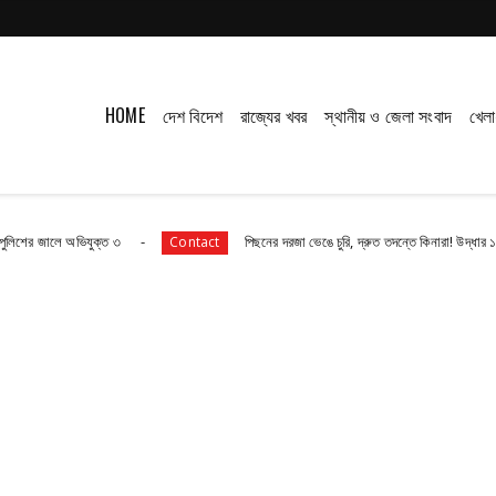
HOME
দেশ বিদেশ
রাজ্যের খবর
স্থানীয় ও জেলা সংবাদ
খেলা
অভিযুক্ত ৩
পিছনের দরজা ভেঙে চুরি, দ্রুত তদন্তে কিনারা! উদ্ধার ১২০টি কাঁসার সা
Contact