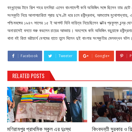
বন্ধুত্বের টানে শিল্প শহর হলদিয়া এলেন বাংলাদেশী কবি অভিজিৎ সঙ্গে ছিলেন তার ছোট 
সংস্কৃতি নিয়ে আলাপচারিতা প্রায় দু'ঘণ্টা ধরে চলে রবীন্দ্রনাথ, আশুতোষ মুখোপাধ্যায়, এছ
পশ্চিমবঙ্গের ১৯৪৭ সালের ১৫ ই আগস্ট যিনি দায়িত্ব নিয়েছিলেন ডক্টর প্রফুল্ল চন্দ্র
অনায়াসেই বলতে শুরু করলেন চায়ের আড্ডায়। অবশেষে কবি অভিজিৎ বড়ুয়াকে রবীন্দ্রনা
খানা বই রিতা ভট্টাচার্য বেগমের হাতে তুলে দিলেন দুই বাংলার সংস্কৃতির মেলবন্ধন ঘটল
Facebook
Tweeter
Google+
P
RELATED POSTS
মণিরামপুর প্রাথমিক স্কুল এর দুঃস্থ
কিংবদন্তী সুরকার ও শি