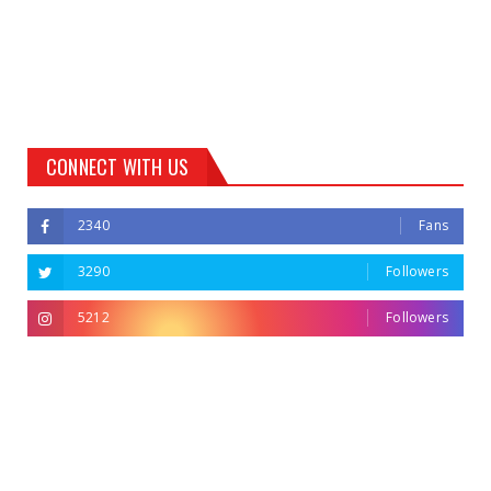
CONNECT WITH US
2340
Fans
3290
Followers
5212
Followers