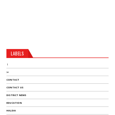
LABELS
।
১০
CONTACT
CONTACT US
DISTRICT NEWS
EDUCATION
HALDIA