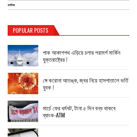
হলদিয়া
POPULAR POSTS
TEST PAGE
পাক আকাশপথ এড়িয়ে চলার পরামর্শ মার্কিন
যুক্তরাষ্ট্রের !
ঙ্গে করোনা আতঙ্ক, জ্বর নিয়ে হাসপাতালে ভর্তি
যুবক !
মার্চে ফের ধর্মঘট, টানা ৫ দিন বন্ধ থাকবে
ব্যাংক-ATM