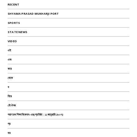
RECENT
SHYAMA PRASAD MUKHARJI PORT
SPORTS
STATE NEWS
VIDEO
এই
এবং
করে
থেকে
ধ
নিয়ে
নৌ ঔষধ
পরাণচক শিক্ষানিকেতন-এর(প্রতিষ্ঠা : ১১ জানুয়ারি ১৯০৭)
প্র
হয়