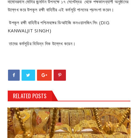
দামোদরদাস মোদির জন্মদিন উপলক্ষে ১৭ সেপ্টেম্বর থেকে পক্ষকালব্যাপী অনুষ্ঠানের
উল্লেখ করে উপকূল রক্ষী বাহিনীর এই কর্মসূচি পালনের প্রসংশা করেন।
উপকূল রক্ষী বাহিনীর পশ্চিমবঙ্গের ডিআইজি কনওয়ালজিৎ সিং (DIG
KANWALJIT SINGH)
তাদের কর্মসূচির বিভিন্ন দিক উল্লেখ করেন।
RELATED POSTS