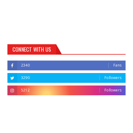
CONNECT WITH US
2340
Fans
3290
Followers
5212
Followers