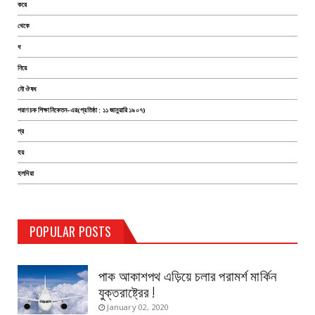
করে
থেকে
ধ
নিয়ে
নৌ ঔষধ
পরাণচক শিক্ষানিকেতন-এর(প্রতিষ্ঠা : ১১ জানুয়ারি ১৯০৭)
প্র
হয়
হলদিয়া
TEST PAGE
POPULAR POSTS
Haldia Bandar
August 14, 2019
পাক আকাশপথ এড়িয়ে চলার পরামর্শ মার্কিন
যুক্তরাষ্ট্রের !
January 02, 2020