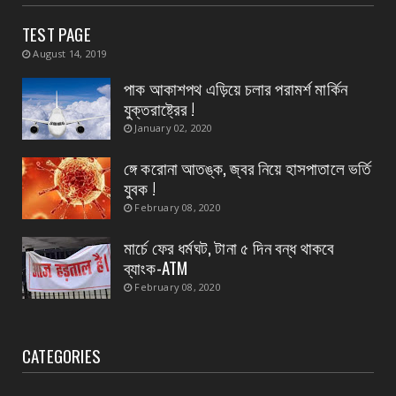
স্বাস্থ্য মন্ত্রীর নির্দেশে জেলার ২৮ টি ডায়াগনস্টিক
সেন্টার...
TEST PAGE
August 04, 2026
August 14, 2019
CONTACT
পাক আকাশপথ এড়িয়ে চলার পরামর্শ মার্কিন
বাংলাদেশ থেকে ভারতে পাচার হওয়া ১০ নারী-শিশু উদ্ধার
যুক্তরাষ্ট্রের !
August 04, 2026
January 02, 2020
CONTACT
ঙ্গে করোনা আতঙ্ক, জ্বর নিয়ে হাসপাতালে ভর্তি
প্রধান এর পদত্যাগের ২৪ ঘন্টা কাটতে না কাটতেই
যুবক !
কুকড়াহাটি গ্রা...
February 08, 2020
August 04, 2026
মার্চে ফের ধর্মঘট, টানা ৫ দিন বন্ধ থাকবে
ব্যাংক-ATM
February 08, 2020
CATEGORIES