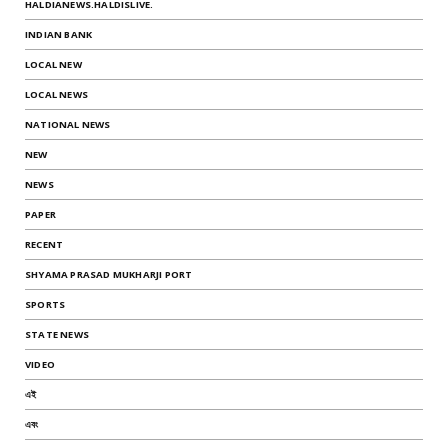
HALDIANEWS.HALDISLIVE.
INDIAN BANK
LOCAL NEW
LOCAL NEWS
NATIONAL NEWS
NEW
NEWS
PAPER
RECENT
SHYAMA PRASAD MUKHARJI PORT
SPORTS
STATE NEWS
VIDEO
এই
এবং