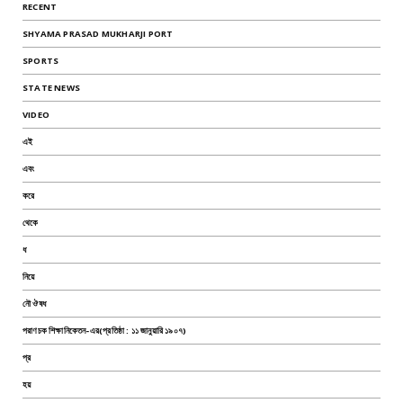
RECENT
SHYAMA PRASAD MUKHARJI PORT
SPORTS
STATE NEWS
VIDEO
এই
এবং
করে
থেকে
ধ
নিয়ে
নৌ ঔষধ
পরাণচক শিক্ষানিকেতন-এর(প্রতিষ্ঠা : ১১ জানুয়ারি ১৯০৭)
প্র
হয়