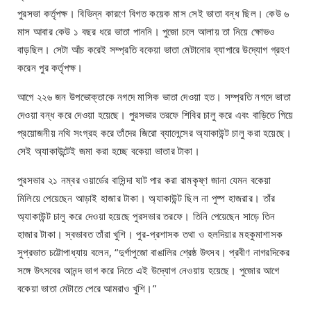
পুরসভা কর্তৃপক্ষ। বিভিন্ন কারণে বিগত কয়েক মাস সেই ভাতা বন্ধ ছিল। কেউ ৬
মাস আবার কেউ ১ বছর ধরে ভাতা পাননি। পুজো চলে আলায় তা নিয়ে ক্ষোভও
বাড়ছিল। সেটা আঁচ করেই সম্প্রতি বকেয়া ভাতা মেটানোর ব্যাপারে উদ্যোগ গ্রহণ
করেন পুর কর্তৃপক্ষ।
আগে ২২৬ জন উপভোক্তাকে নগদে মাসিক ভাতা দেওয়া হত। সম্প্রতি নগদে ভাতা
দেওয়া বন্ধ করে দেওয়া হয়েছে। পুরসভার তরফে শিবির চালু করে এবং বাড়িতে গিয়ে
প্রয়োজনীয় নথি সংগ্রহ করে তাঁদের জিরো ব্যালেন্সের অ্যাকাউন্ট চালু করা হয়েছে।
সেই অ্যাকাউন্টেই জমা করা হচ্ছে বকেয়া ভাতার টাকা।
পুরসভার ২১ নম্বর ওয়ার্ডের বাসিন্দা ষাট পার করা রামকৃষ্ণ জানা যেমন বকেয়া
মিলিয়ে পেয়েছেন আড়াই হাজার টাকা। অ্যাকাউন্ট ছিল না পুষ্প হাজরার। তাঁর
অ্যাকাউন্ট চালু করে দেওয়া হয়েছে পুরসভার তরফে। তিনি পেয়েছেন সাড়ে তিন
হাজার টাকা। স্বভাবত তাঁরা খুশি। পুর-প্রশাসক তথা ও হলদিয়ার মহকুমাশাসক
সুপ্রভাত চট্টোপাধ্যায় বলেন, “দুর্গাপুজো বাঙালির শ্রেষ্ঠ উৎসব। প্রবীণ নাগরদিকের
সঙ্গে উৎসবের আনন্দ ভাগ করে নিতে এই উদ্যোগ নেওয়ায় হয়েছে। পুজোর আগে
বকেয়া ভাতা মেটাতে পেরে আমরাও খুশি।”