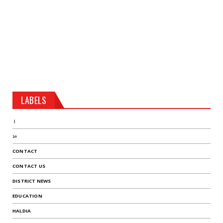
LABELS
।
১০
CONTACT
CONTACT US
DISTRICT NEWS
EDUCATION
HALDIA