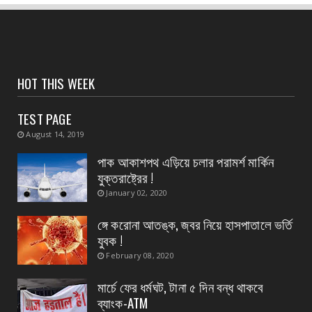
CONTACT
সংবাদপত্রের ধার্যকৃত সোনা ও রূপার গহনা দর
August 04, 2026
CONTACT
HOT THIS WEEK
স্বাস্থ্য মন্ত্রীর নির্দেশে জেলার ২৮ টি ডায়াগনস্টিক
সেন্টার...
TEST PAGE
August 04, 2026
August 14, 2019
CONTACT
পাক আকাশপথ এড়িয়ে চলার পরামর্শ মার্কিন
বাংলাদেশ থেকে ভারতে পাচার হওয়া ১০ নারী-শিশু উদ্ধার
যুক্তরাষ্ট্রের !
August 04, 2026
January 02, 2020
CONTACT
ঙ্গে করোনা আতঙ্ক, জ্বর নিয়ে হাসপাতালে ভর্তি
প্রধান এর পদত্যাগের ২৪ ঘন্টা কাটতে না কাটতেই
যুবক !
কুকড়াহাটি গ্রা...
February 08, 2020
August 04, 2026
মার্চে ফের ধর্মঘট, টানা ৫ দিন বন্ধ থাকবে
ব্যাংক-ATM