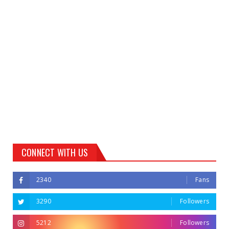
CONNECT WITH US
2340
Fans
3290
Followers
5212
Followers