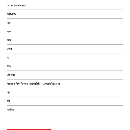
STATE NEWS
VIDEO
এই
এবং
করে
থেকে
ধ
নিয়ে
নৌ ঔষধ
পরাণচক শিক্ষানিকেতন-এর(প্রতিষ্ঠা : ১১ জানুয়ারি ১৯০৭)
প্র
হয়
হলদিয়া