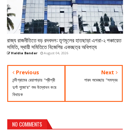
রাজ্য রাজনীতিতে বড় রদবদল: তৃণমূলের হাতছাড়া এগরা-২ পঞ্চায়েত
সমিতি, স্থায়ী সমিতিতে বিজেপির একচ্ছত্র অধিপত্য
Haldia Bandar
August 04, 2026
Previous
Next
নন্দীগ্রামের রেয়াপাড়ায় "শ্রীশ্রী
শারদ শুভেচ্ছায় "সমস্বর
দুর্গা পুজো'র" শুভ উদ্বোধন করে
বিধায়ক
NO COMMENTS