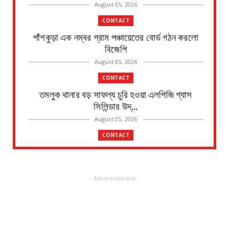
August 05, 2026
CONTACT
পাঁশকুড়া এক নম্বর গ্রাম পঞ্চায়েতের বোর্ড গঠন করলো
বিজেপি
August 05, 2026
CONTACT
তমলুক থানার বড় সাফল্য চুরি হওয়া এলপিজি গ্যাস
সিলিন্ডার উদ্...
August 05, 2026
CONTACT
পাইপ লাইনের গ*র্তে পড়ে শিশুর মৃ*ত্যু, ঘটনাস্থলে
উপস্থিত মহি...
August 05, 2026
- Advertisement -
CONTACT
৫ ই আগস্ট শিবদাস ঘোষের ৫১তম স্মরণ দিবস জেলা জুড়ে
উদযাপন