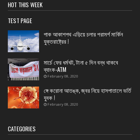
HOT THIS WEEK
August 08, 2026
CONTACT
TEST PAGE
নদীর পাড় থেকে এক ব্যক্তির মৃতদেহ উদ্ধারের ঘটনায়
চাঞ্চল্য
পাক আকাশপথ এড়িয়ে চলার পরামর্শ মার্কিন
যুক্তরাষ্ট্রের !
August 08, 2026
CONTACT
জাতীয় সড়ক ভাঙ্গার জন্য মাইকিং বন্ধ, ভাঙ্গা হবে পুজোর
মার্চে ফের ধর্মঘট, টানা ৫ দিন বন্ধ থাকবে
পর জা...
ব্যাংক-ATM
August 07, 2026
February 08, 2020
ঙ্গে করোনা আতঙ্ক, জ্বর নিয়ে হাসপাতালে ভর্তি
যুবক !
February 08, 2020
CATEGORIES