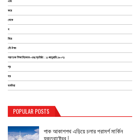
এবং
করে
থেকে
ধ
নিয়ে
নৌ ঔষধ
পরাণচক শিক্ষানিকেতন-এর(প্রতিষ্ঠা : ১১ জানুয়ারি ১৯০৭)
প্র
হয়
হলদিয়া
TEST PAGE
POPULAR POSTS
Haldia Bandar
August 14, 2019
পাক আকাশপথ এড়িয়ে চলার পরামর্শ মার্কিন
যুক্তরাষ্ট্রের !