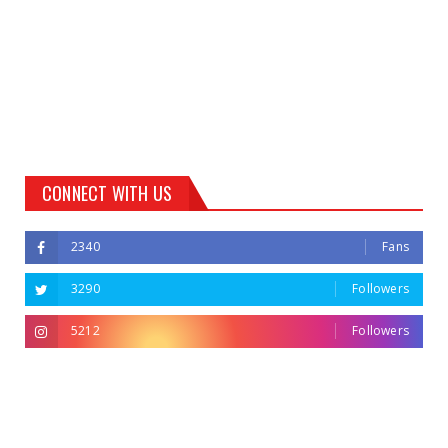
CONNECT WITH US
2340
Fans
3290
Followers
5212
Followers