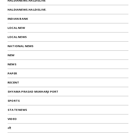
HALDIANEWS.HALDISLIVE
HALDIANEWS.HALDISLIVE.
INDIAN BANK
LOCAL NEW
LOCAL NEWS
NATIONAL NEWS
NEW
NEWS
PAPER
RECENT
SHYAMA PRASAD MUKHARJI PORT
SPORTS
STATE NEWS
VIDEO
এই