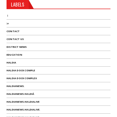
LABELS
।
১০
CONTACT
CONTACT US
DISTRICT NEWS
EDUCATION
HALDIA
HALDIA DOCK COMPLE
HALDIA DOCK COMPLEX
HALDIANEWS.
HALDIANEWS.HALDIÁ
HALDIANEWS.HALDIALIVE
HALDIANEWS.HALDIALIVE.