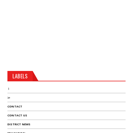
LABELS
।
১০
CONTACT
CONTACT US
DISTRICT NEWS