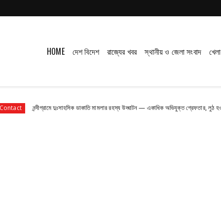
HOME
দেশ বিদেশ
রাজ্যের খবর
স্থানীয় ও জেলা সংবাদ
খেলা
ন্দীগ্রামে দুঃসাহসিক ডাকাতি মামলার রহস্য উদ্ঘাটন — একাধিক অভিযুক্ত গ্রেফতার, লুঠ হওয়া অধিকাংশ সামগ