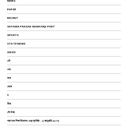
NEWS
PAPER
RECENT
SHYAMA PRASAD MUKHARJI PORT
SPORTS
STATE NEWS
VIDEO
এই
এবং
করে
থেকে
ধ
নিয়ে
নৌ ঔষধ
পরাণচক শিক্ষানিকেতন-এর(প্রতিষ্ঠা : ১১ জানুয়ারি ১৯০৭)