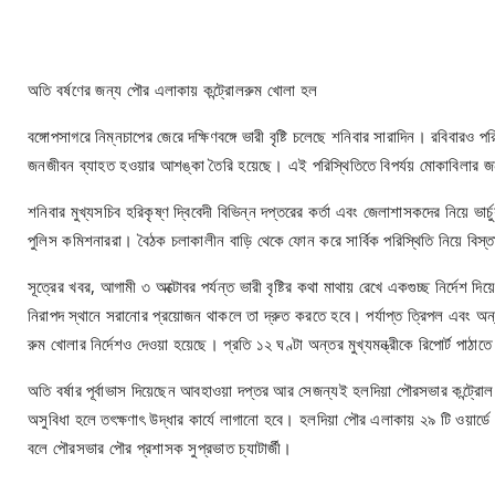
অতি বর্ষণের জন্য পৌর এলাকায় কন্ট্রোলরুম খোলা হল
বঙ্গোপসাগরে নিম্নচাপের জেরে দক্ষিণবঙ্গে ভারী বৃষ্টি চলেছে শনিবার সারাদিন। রবিবারও
জনজীবন ব্যাহত হওয়ার আশঙ্কা তৈরি হয়েছে। এই পরিস্থিতিতে বিপর্যয় মোকাবিলার জন্য স
শনিবার মুখ্যসচিব হরিকৃষ্ণ দ্বিবেদী বিভিন্ন দপ্তরের কর্তা এবং জেলাশাসকদের নিয়ে ভ
পুলিস কমিশনাররা। বৈঠক চলাকালীন বাড়ি থেকে ফোন করে সার্বিক পরিস্থিতি নিয়ে বিস্
সূত্রের খবর, আগামী ৩ অক্টোবর পর্যন্ত ভারী বৃষ্টির কথা মাথায় রেখে একগুচ্ছ নির্দেশ দ
নিরাপদ স্থানে সরানোর প্রয়োজন থাকলে তা দ্রুত করতে হবে। পর্যাপ্ত ত্রিপল এবং অন্য
রুম খোলার নির্দেশও দেওয়া হয়েছে। প্রতি ১২ ঘণ্টা অন্তর মুখ্যমন্ত্রীকে রিপোর্ট পাঠাত
অতি বর্ষার পূর্বাভাস দিয়েছেন আবহাওয়া দপ্তর আর সেজন্যই হলদিয়া পৌরসভার কন্ট্রোল 
অসুবিধা হলে তৎক্ষণাৎ উদ্ধার কার্যে লাগানো হবে। হলদিয়া পৌর এলাকায় ২৯ টি ওয়
বলে পৌরসভার পৌর প্রশাসক সুপ্রভাত চ্যাটার্জী।