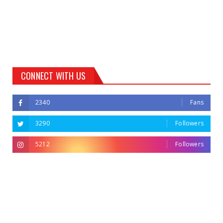
CONNECT WITH US
2340
Fans
3290
Followers
5212
Followers