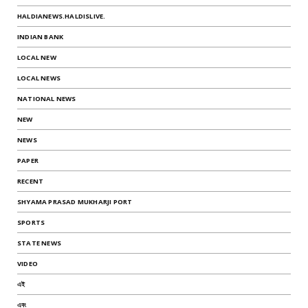
HALDIANEWS.HALDISLIVE.
INDIAN BANK
LOCAL NEW
LOCAL NEWS
NATIONAL NEWS
NEW
NEWS
PAPER
RECENT
SHYAMA PRASAD MUKHARJI PORT
SPORTS
STATE NEWS
VIDEO
এই
এবং