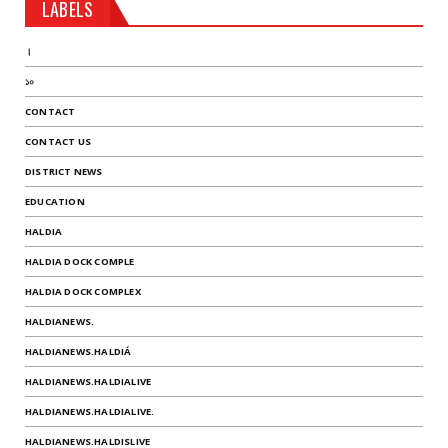
LABELS
।
১০
CONTACT
CONTACT US
DISTRICT NEWS
EDUCATION
HALDIA
HALDIA DOCK COMPLE
HALDIA DOCK COMPLEX
HALDIANEWS.
HALDIANEWS.HALDIÁ
HALDIANEWS.HALDIALIVE
HALDIANEWS.HALDIALIVE.
HALDIANEWS.HALDISLIVE