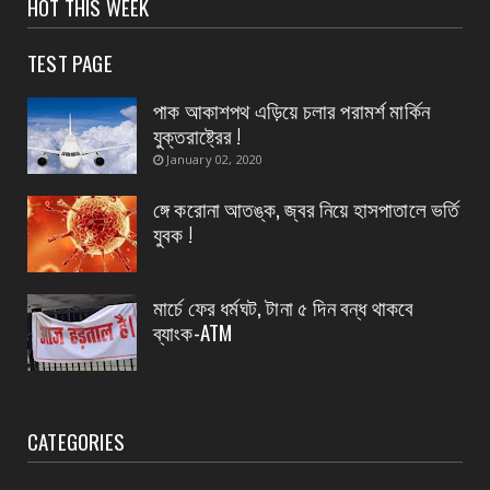
HOT THIS WEEK
হলদিয়া রানি চকে বিক্ষোভ মিছিল ও পথ অবরোধে সামিল
হলেন সি আই ...
TEST PAGE
August 05, 2026
পাক আকাশপথ এড়িয়ে চলার পরামর্শ মার্কিন
CONTACT
যুক্তরাষ্ট্রের !
পাঁশকুড়া এক নম্বর গ্রাম পঞ্চায়েতের বোর্ড গঠন করলো
January 02, 2020
বিজেপি
ঙ্গে করোনা আতঙ্ক, জ্বর নিয়ে হাসপাতালে ভর্তি
August 05, 2026
যুবক !
CONTACT
তমলুক থানার বড় সাফল্য চুরি হওয়া এলপিজি গ্যাস
সিলিন্ডার উদ্...
মার্চে ফের ধর্মঘট, টানা ৫ দিন বন্ধ থাকবে
ব্যাংক-ATM
August 05, 2026
CATEGORIES