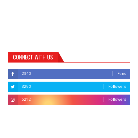
CONNECT WITH US
2340
Fans
3290
Followers
5212
Followers