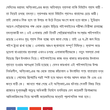
সেদিনের ভয়াবহ অগ্নিকাণ্ডের জন্য অতিদাহ্য ন্যাপথা নাকি বিউটেন গ্যাস দায়ী -
তা নিয়েই চলছে তদন্ত। ন্যাপথার মতো বিউটেন গ্যাসও বাতাসের চেয়ে ভারী।
তাই কোথাও লিক হলে তা উপরে না উঠে নিচের অংশে জমা হতে থাকে। ইন্ডিয়ান
অয়েল পেট্রোনাসের পক্ষ থেকে ড্রোন উড়িয়ে পাইপলাইনের পরীক্ষা-নিরীক্ষা চালাচ্ছে
তদন্তকারী দল। ওই এলাকায় মোট তিনটি পেট্রোরাসায়নিক সংস্থার পাইপলাইন
রয়েছে।এখনও মৃদু গ্যাস লিক হচ্ছে বলে জানা গেছে। তাই ২৪ ঘণ্টা জল দিয়ে
পাইপ ঠান্ডা রাখা হচ্ছে। এলাকায় আগুন জ্বালানো সম্পূর্ণ নিষিদ্ধ। ক্যাম্প করে
দুবেলা খাওয়ানোর ব্যবস্থা এখনও চলছে এলাকাবাসীদেরকে। নতুন সমস্যা দেখা
দিয়েছে শিল্প উৎপাদন নিয়ে। পাইপলাইনের কাজ বন্ধ থাকায় কারখানার উৎপাদন
ব্যাহত হওয়ার আশঙ্কা তৈরি হয়েছে। যেসব কারখানা এই পাইপলাইনের উপর
নির্ভরশীল, অগ্নিকাণ্ডের পর থেকে তাদের কাঁচামাল ও উৎপাদিত পণ্য যাতায়াত বন্ধ
রয়েছে। পোসোর রিপোর্টের পরই স্পষ্ট হবে আগুন লাগার আসল কারন কি এবং এর
জন্য দায়ী কে। জানতে পারা গেছে এই অগ্নিকাণ্ডের ঘটনায় সেফটি বিষয় নিয়ে
রাজ্যের মুখ্যমন্ত্রী শুভেন্দু অধিকারী নির্দেশে হলদিয়ার বেশ কয়েকটি শিল্পাঞ্চলের
আধিকারিকদের নিয়ে আগামী কয়েকদিনের মধ্যেই প্রশাসনিক সভা হবে।