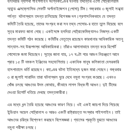
হলদিয়ার ন্যাপথা পাইপলাইন অগ্নিকাণ্ডের ঘটনায় তদন্তের এলো পেট্রোলিয়াম
অ্যান্ড এক্সক্লোসিভ সেফটি অর্গানাইজেশন (পেসো) টিম। শুক্রবার ৩ জুলাই সন্ধ্যা
পর্যন্ত ঘটনাস্থলে তদন্ত চালিয়েছে বিশেষজ্ঞ দল।প্রশাসনিকভাবে যে তদন্ত
কমিটি তৈরি হয়েছে, তাদের সংগ্রহ করা সব তথ্য পেসোর-র হাতে তুলে দিয়েছে বলে
সূত্র মারফত জানা গেছে। একইসঙ্গে হলদিয়া পেট্রোকেমিক্যালও নিজস্ব একটি
তদন্ত কমিটি গঠন করেছে। কমিটির নেতৃত্বে রয়েছেন কারখানার আধিকারিক অতনু
সান্যাল-সহ উচ্চপদস্থ আধিকারিকরা। তাঁরাও আলাদাভাবে তদন্ত করে রিপোর্ট
পোসোকে জমা দিয়েছেন। সূত্রে জানা যায়, ১৭ ঘণ্টা পরে আগুন নিয়ন্ত্রণে আনে
প্রায় ১৫ টি দমকল ইঞ্জিনের সহযোগিতায়। একাধিক মানুষ কলিকাতা বেসরকারি
হাসপাতালে ভর্তি রয়েছেন। কাণ্ডের ঘটনা ইতিমধ্যে দুজন মারা গেছেন। শুক্রবার
৩ রা জুলাই সারাদিন তারা ঘটনাস্থল ঘুরে দেখে নমুনা সংগ্রহ করেছে। এখনও
খোঁজ চলছে আগুনের উৎস কোথায়, কীভাবে লাগল বিধ্বংসী আগুন। দুই টিমের
দেওয়া রিপোর্ট খতিয়ে দেখছে তদন্তকারীরা।
এর মধ্যে ধন্দ তৈরি হয়েছে আগুনের কারণ নিয়ে। ওই একই জায়গা দিয়ে গিয়েছে
ইন্ডিয়ান অয়েল পেট্রোনাস ও আরও একটি রাষ্ট্রায়ত্ত সংস্থার পাইপলাইন। তাই
আগুনের চরিত্র বিশ্লেষণ করছেন বিশেষজ্ঞরা। গ্যাসের প্রকৃতি বুঝতে আগুনের
নমুনা পরীক্ষা চলছে।