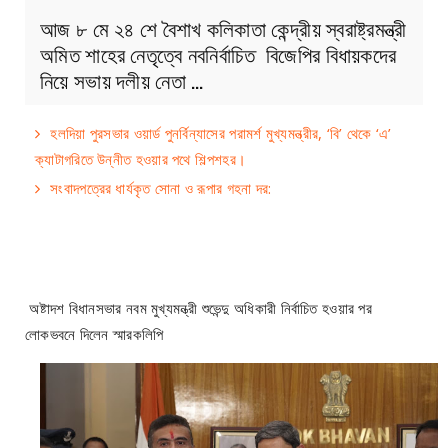
আজ ৮ মে ২৪ শে বৈশাখ কলিকাতা কেন্দ্রীয় স্বরাষ্ট্রমন্ত্রী
অমিত শাহের নেতৃত্বে নবনির্বাচিত বিজেপির বিধায়কদের
নিয়ে সভায় দলীয় নেতা …
হলদিয়া পুরসভার ওয়ার্ড পুনর্বিন্যাসের পরামর্শ মুখ্যমন্ত্রীর, ‘বি’ থেকে ‘এ’
ক্যাটাগরিতে উন্নীত হওয়ার পথে শিল্পশহর।
সংবাদপত্রের ধার্যকৃত সোনা ও রূপার গহনা দর:
অষ্টাদশ বিধানসভার নবম মুখ্যমন্ত্রী শুভেন্দু অধিকারী নির্বাচিত হওয়ার পর
লোকভবনে দিলেন স্মারকলিপি