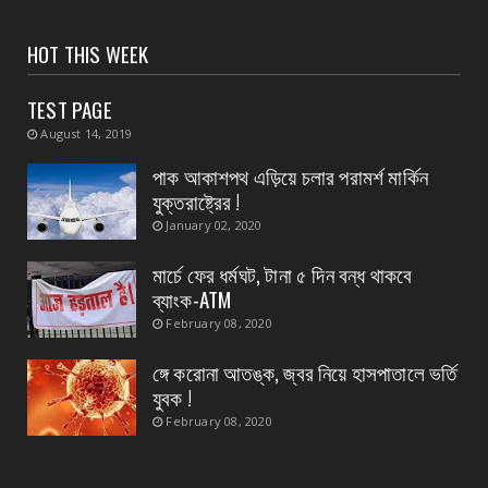
CONTACT
সংবাদপত্রের ধার্যকৃত সোনা ও রূপার গহনা দর:
HOT THIS WEEK
August 07, 2026
TEST PAGE
CONTACT
August 14, 2019
বিদ্যুৎপৃষ্ঠ হয়ে মহিলার মৃত্যু
পাক আকাশপথ এড়িয়ে চলার পরামর্শ মার্কিন
August 07, 2026
যুক্তরাষ্ট্রের !
CONTACT
January 02, 2020
নৈপুর গ্রাম পঞ্চায়েতে বিজেপির নতুন বোর্ড গঠন, প্রধান
পদে মদ...
মার্চে ফের ধর্মঘট, টানা ৫ দিন বন্ধ থাকবে
ব্যাংক-ATM
August 07, 2026
February 08, 2020
ঙ্গে করোনা আতঙ্ক, জ্বর নিয়ে হাসপাতালে ভর্তি
যুবক !
February 08, 2020