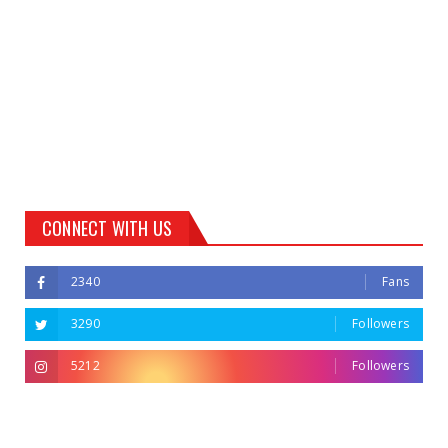
CONNECT WITH US
2340
Fans
3290
Followers
5212
Followers