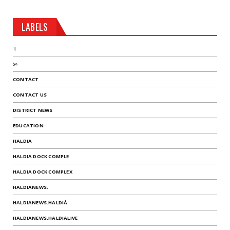
LABELS
।
১০
CONTACT
CONTACT US
DISTRICT NEWS
EDUCATION
HALDIA
HALDIA DOCK COMPLE
HALDIA DOCK COMPLEX
HALDIANEWS.
HALDIANEWS.HALDIÁ
HALDIANEWS.HALDIALIVE