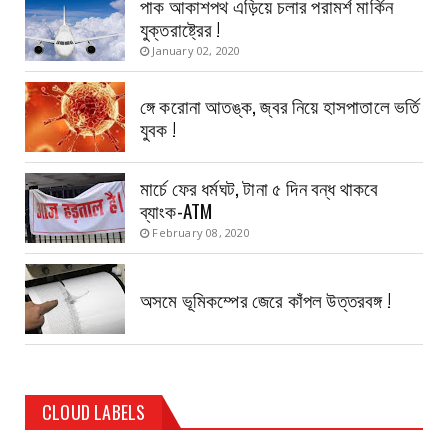
পাক আকাশপথ এড়িয়ে চলার পরামর্শ মার্কিন
যুক্তরাষ্ট্রের !
January 02, 2020
ঙ্গে করোনা আতঙ্ক, জ্বর নিয়ে হাসপাতালে ভর্তি
যুবক !
মার্চে ফের ধর্মঘট, টানা ৫ দিন বন্ধ থাকবে
ব্যাংক-ATM
February 08, 2020
অসমে ভূমিকম্পের জেরে কাঁপল উত্তরবঙ্গ !
CLOUD LABELS