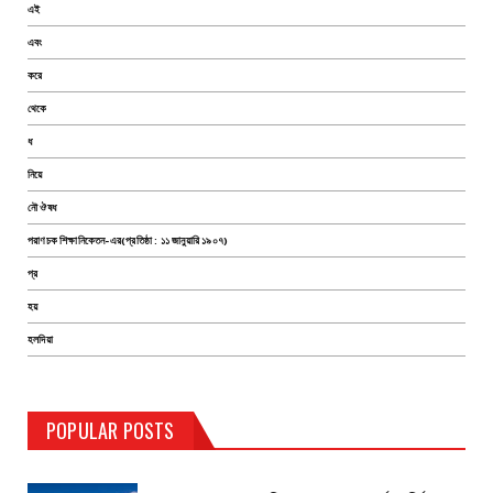
এই
এবং
করে
থেকে
ধ
নিয়ে
নৌ ঔষধ
পরাণচক শিক্ষানিকেতন-এর(প্রতিষ্ঠা : ১১ জানুয়ারি ১৯০৭)
প্র
হয়
হলদিয়া
TEST PAGE
POPULAR POSTS
Haldia Bandar
August 14, 2019