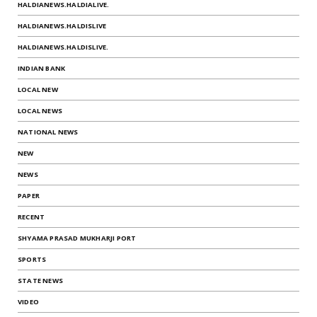
HALDIANEWS.HALDIALIVE.
HALDIANEWS.HALDISLIVE
HALDIANEWS.HALDISLIVE.
INDIAN BANK
LOCAL NEW
LOCAL NEWS
NATIONAL NEWS
NEW
NEWS
PAPER
RECENT
SHYAMA PRASAD MUKHARJI PORT
SPORTS
STATE NEWS
VIDEO