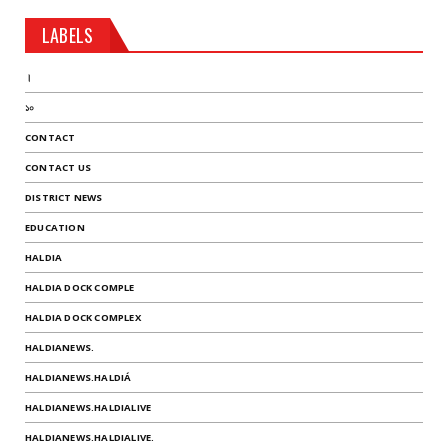
LABELS
।
১০
CONTACT
CONTACT US
DISTRICT NEWS
EDUCATION
HALDIA
HALDIA DOCK COMPLE
HALDIA DOCK COMPLEX
HALDIANEWS.
HALDIANEWS.HALDIÁ
HALDIANEWS.HALDIALIVE
HALDIANEWS.HALDIALIVE.