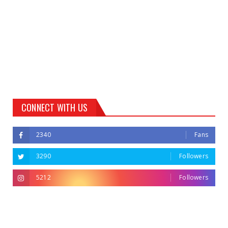
CONNECT WITH US
2340
Fans
3290
Followers
5212
Followers