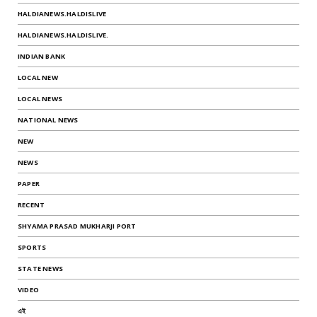
HALDIANEWS.HALDISLIVE
HALDIANEWS.HALDISLIVE.
INDIAN BANK
LOCAL NEW
LOCAL NEWS
NATIONAL NEWS
NEW
NEWS
PAPER
RECENT
SHYAMA PRASAD MUKHARJI PORT
SPORTS
STATE NEWS
VIDEO
এই