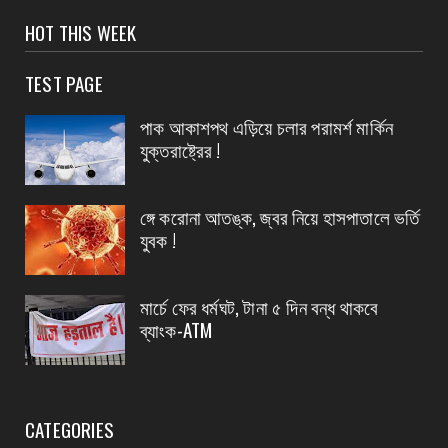
CONTACT
HOT THIS WEEK
গ্রেফতার হলেন ভগবানপুর বিধানসভার প্রাক্তন তৃণমূল
বিধায়ক অর্...
TEST PAGE
August 06, 2026
পাক আকাশপথ এড়িয়ে চলার পরামর্শ মার্কিন
CONTACT
যুক্তরাষ্ট্রের !
আবাস যোজনা দ্বিতীয় পর্যায়ে টাকা ১০০ জনের হাতে চেক
তুলেদিল...
ঙ্গে করোনা আতঙ্ক, জ্বর নিয়ে হাসপাতালে ভর্তি
August 06, 2026
যুবক !
CONTACT
চকদ্বীপা গ্রাম পঞ্চায়েতে প্রধান উপপ্রধান নির্বাচন
মার্চে ফের ধর্মঘট, টানা ৫ দিন বন্ধ থাকবে
August 06, 2026
ব্যাংক-ATM
CATEGORIES