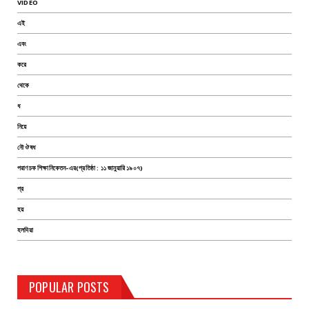
VIDEO
এই
এবং
করে
থেকে
ধ
নিয়ে
নৌ ঔষধ
পরাণচক শিক্ষানিকেতন-এর(প্রতিষ্ঠা : ১১ জানুয়ারি ১৯০৭)
প্র
হয়
হলদিয়া
TEST PAGE
POPULAR POSTS
Haldia Bandar
August 14, 2019