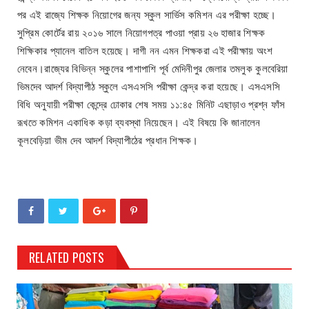
পর এই রাজ্যে শিক্ষক নিয়োগের জন্য স্কুল সার্ভিস কমিশন এর পরীক্ষা হচ্ছে।
সুপ্রিম কোর্টের রায় ২০১৬ সালে নিয়োগপত্র পাওয়া প্রায় ২৬ হাজার শিক্ষক
শিক্ষিকার প্যানেল বাতিল হয়েছে‌। দাগী নন এমন শিক্ষকরা এই পরীক্ষায় অংশ
নেবেন।রাজ্যের বিভিন্ন স্কুলের পাশাপাশি পূর্ব মেদিনীপুর জেলার তমলুক কুলবেরিয়া
ভিমদেব আদর্শ বিদ্যাপীঠ স্কুলে এসএসসি পরীক্ষা কেন্দ্র করা হয়েছে। এসএসসি
বিধি অনুযায়ী পরীক্ষা কেন্দ্রে ঢোকার শেষ সময় ১১:৪৫ মিনিট এছাড়াও প্রশ্ন ফাঁস
রূখতে কমিশন একাধিক কড়া ব্যবস্থা নিয়েছেন। এই বিষয়ে কি জানালেন
কূলবেড়িয়া ভীম দেব আদর্শ বিদ্যাপীঠের প্রধান শিক্ষক।
RELATED POSTS