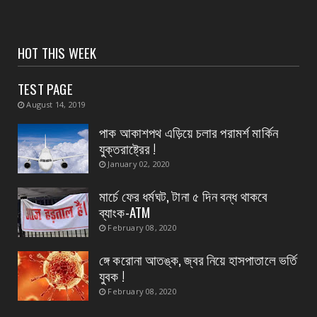
হলেন সি আই ...
August 05, 2026
CONTACT
HOT THIS WEEK
পাঁশকুড়া এক নম্বর গ্রাম পঞ্চায়েতের বোর্ড গঠন করলো
বিজেপি
TEST PAGE
August 05, 2026
August 14, 2019
CONTACT
পাক আকাশপথ এড়িয়ে চলার পরামর্শ মার্কিন
তমলুক থানার বড় সাফল্য চুরি হওয়া এলপিজি গ্যাস
যুক্তরাষ্ট্রের !
সিলিন্ডার উদ্...
January 02, 2020
August 05, 2026
মার্চে ফের ধর্মঘট, টানা ৫ দিন বন্ধ থাকবে
CONTACT
ব্যাংক-ATM
পাইপ লাইনের গ*র্তে পড়ে শিশুর মৃ*ত্যু, ঘটনাস্থলে
February 08, 2020
উপস্থিত মহি...
ঙ্গে করোনা আতঙ্ক, জ্বর নিয়ে হাসপাতালে ভর্তি
August 05, 2026
যুবক !
February 08, 2020