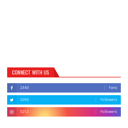
CONNECT WITH US
2340
Fans
3290
Followers
5212
Followers