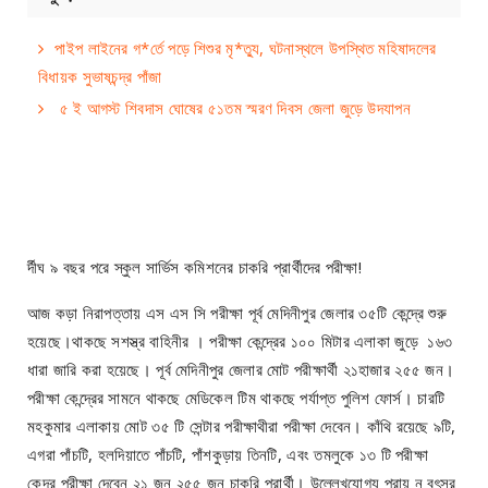
পাইপ লাইনের গ*র্তে পড়ে শিশুর মৃ*ত্যু, ঘটনাস্থলে উপস্থিত মহিষাদলের
বিধায়ক সুভাষচন্দ্র পাঁজা
৫ ই আগস্ট শিবদাস ঘোষের ৫১তম স্মরণ দিবস জেলা জুড়ে উদযাপন
র্দীঘ ৯ বছর পরে স্কুল সার্ভিস কমিশনের চাকরি প্রার্থীদের পরীক্ষা!
আজ কড়া নিরাপত্তায় এস এস সি পরীক্ষা পূর্ব মেদিনীপুর জেলার ৩৫টি কেন্দ্রে শুরু
হয়েছে।থাকছে সশস্ত্র বাহিনীর । পরীক্ষা কেন্দ্রের ১০০ মিটার এলাকা জুড়ে ১৬৩
ধারা জারি করা হয়েছে। পূর্ব মেদিনীপুর জেলার মোট পরীক্ষার্থী ২১হাজার ২৫৫ জন।
পরীক্ষা কেন্দ্রের সামনে থাকছে মেডিকেল টিম থাকছে পর্যাপ্ত পুলিশ ফোর্স। চারটি
মহকুমার এলাকায় মোট ৩৫ টি সেন্টার পরীক্ষাথীরা পরীক্ষা দেবেন। কাঁথি রয়েছে ৯টি,
এগরা পাঁচটি, হলদিয়াতে পাঁচটি, পাঁশকুড়ায় তিনটি, এবং তমলুকে ১৩ টি পরীক্ষা
কেন্দ্র পরীক্ষা দেবেন ২১ জন ২৫৫ জন চাকরি প্রার্থী। উল্লেখযোগ্য প্রায় ন বৎসর