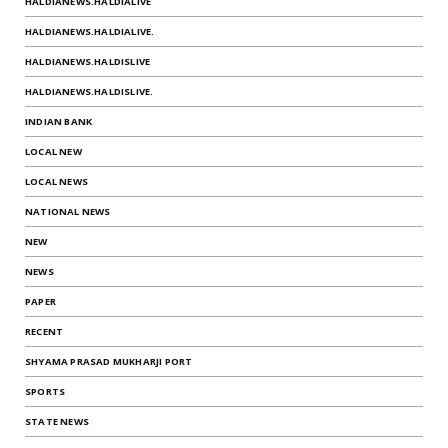
HALDIANEWS.HALDIALIVE
HALDIANEWS.HALDIALIVE.
HALDIANEWS.HALDISLIVE
HALDIANEWS.HALDISLIVE.
INDIAN BANK
LOCAL NEW
LOCAL NEWS
NATIONAL NEWS
NEW
NEWS
PAPER
RECENT
SHYAMA PRASAD MUKHARJI PORT
SPORTS
STATE NEWS