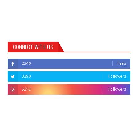
CONNECT WITH US
2340
Fans
3290
Followers
5212
Followers