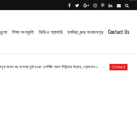
ধুলো
শিক্ষা সংস্কৃতি
ভিডিও গ্যালারি
হলদিয়া বন্দর সংবাদপত্র
Contact Us
াফল্য চুরি হওয়া এলপিজি গ্যাস সিলিন্ডার উদ্ধার, গ্রেফতার ২
পাইপ লাইনের গ*র্তে 
Contact