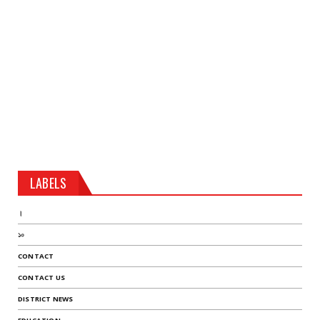
LABELS
।
১০
CONTACT
CONTACT US
DISTRICT NEWS