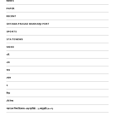
NEWS
PAPER
RECENT
SHYAMA PRASAD MUKHARJI PORT
SPORTS
STATE NEWS
VIDEO
এই
এবং
করে
থেকে
ধ
নিয়ে
নৌ ঔষধ
পরাণচক শিক্ষানিকেতন-এর(প্রতিষ্ঠা : ১১ জানুয়ারি ১৯০৭)