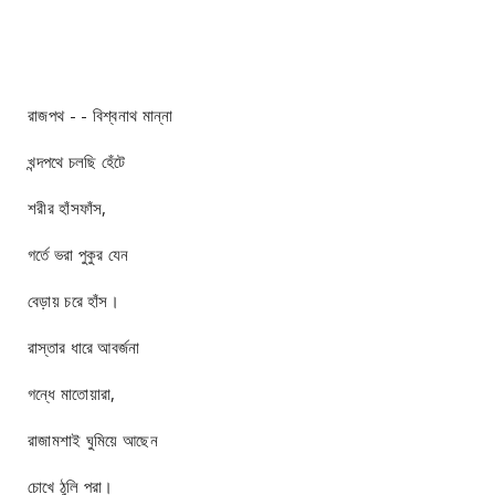
রাজপথ - ‌- বিশ্বনাথ মান্না
খন্দপথে চলছি হেঁটে
শরীর হাঁসফাঁস,
গর্তে ভরা পুকুর যেন
বেড়ায় চরে হাঁস।
রাস্তার ধারে আবর্জনা
গন্ধে মাতোয়ারা,
রাজামশাই ঘুমিয়ে আছেন
চোখে ঠুলি পরা।