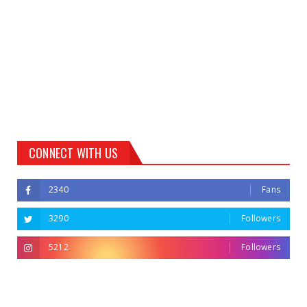
CONNECT WITH US
2340
Fans
3290
Followers
5212
Followers