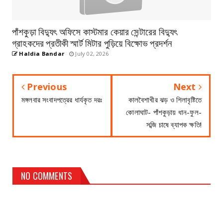
পাঁশকুড়া বিদ্যুৎ অফিসে কাস্টমার কেয়ার সেন্টারের বিদ্যুৎ
গ্রাহকদের প্রতীকী স্মার্ট মিটার পুড়িয়ে বিক্ষোভ প্রদর্শন
Haldia Bandar
July 02, 2026
Previous
Next
মঙ্গলবার সংবাদপত্রের ধার্যকৃত দরঃ
কালবৈশাখীর ঝড় ও শিলাবৃষ্টিতে
কোলাঘাট- পাঁশকুড়ায় ধান-ফুল-
সব্জি চাষে ব্যাপক ক্ষতি!
NO COMMENTS