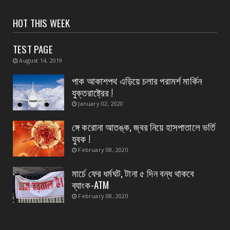
CONTACT
HOT THIS WEEK
পাঁশকুড়া এক নম্বর গ্রাম পঞ্চায়েতের বোর্ড গঠন করলো
বিজেপি
TEST PAGE
August 05, 2026
August 14, 2019
CONTACT
পাক আকাশপথ এড়িয়ে চলার পরামর্শ মার্কিন
তমলুক থানার বড় সাফল্য চুরি হওয়া এলপিজি গ্যাস
যুক্তরাষ্ট্রের !
সিলিন্ডার উদ্...
January 02, 2020
August 05, 2026
ঙ্গে করোনা আতঙ্ক, জ্বর নিয়ে হাসপাতালে ভর্তি
CONTACT
যুবক !
পাইপ লাইনের গ*র্তে পড়ে শিশুর মৃ*ত্যু, ঘটনাস্থলে
February 08, 2020
উপস্থিত মহি...
মার্চে ফের ধর্মঘট, টানা ৫ দিন বন্ধ থাকবে
August 05, 2026
ব্যাংক-ATM
February 08, 2020