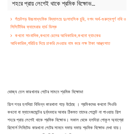
শহরে প্রায় লেগেই থাকে শ্রমিক বিক্ষোভ…
পঁচেটগড় উচ্চমাধ্যমিক বিদ্যালয়ে দুঃসাহসিক চুরি, নগদ অর্থ-গুরুত্বপূর্ণ নথি ও
সিসিটিভির ক্যামেরার হার্ড ডিস্ক
কখনো সাংবাদিক,কখনো রেলের আধিকারিক,কখনো ব্যাংকের
আধিকারিক,পরিচিয় দিয়ে চাকরি দেওয়ার নাম করে লক্ষ টাকা আন্ত্যসাত
ভোজ্য তেল কারখানার গেটের সামনে শ্রমিক বিক্ষোভ!
শিল্প শহর হলদিয়া বিভিন্ন কারখানা গড়ে উঠেছে । শ্রমিকদের কখনো সিওডি
কখনো বা ম্যানেজমেন্টের দুর্ব্যবহার আবার ঠিকমত তাদের পেমেন্ট না পাওয়ায় শিল্প
শহরে প্রায় লেগেই থাকে শ্রমিক বিক্ষোভ। সকাল থেকে হলদিয়া গোকুল অ্যাগ্রো
রিসোর্স লিমিটেড কারখানা গেটের সামনে দফায় দফায় শ্রমিক বিক্ষোভ দেখা যায়।