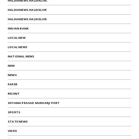
HALDIANEWS.HALDIALIVE.
HALDIANEWS.HALDISLIVE
HALDIANEWS.HALDISLIVE.
INDIAN BANK
LOCAL NEW
LOCAL NEWS
NATIONAL NEWS
NEW
NEWS
PAPER
RECENT
SHYAMA PRASAD MUKHARJI PORT
SPORTS
STATE NEWS
VIDEO