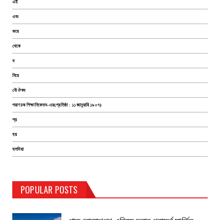
এই
এবং
করে
থেকে
ধ
নিয়ে
নৌ ঔষধ
পরাণচক শিক্ষানিকেতন-এর(প্রতিষ্ঠা : ১১ জানুয়ারি ১৯০৭)
প্র
হয়
হলদিয়া
TEST PAGE
POPULAR POSTS
Haldia Bandar
August 14, 2019
পাক আকাশপথ এড়িয়ে চলার পরামর্শ মার্কিন