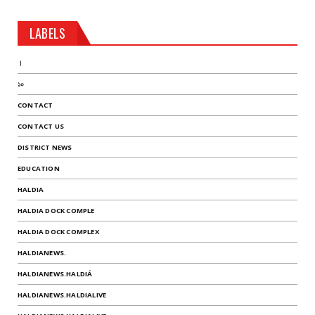
LABELS
।
১০
CONTACT
CONTACT US
DISTRICT NEWS
EDUCATION
HALDIA
HALDIA DOCK COMPLE
HALDIA DOCK COMPLEX
HALDIANEWS.
HALDIANEWS.HALDIÁ
HALDIANEWS.HALDIALIVE