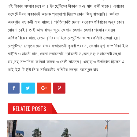
এই টাকায় সংসার চলে না। ইনসেন্টিভের টাকাও ৩-৪ মাস বাকী থাকে। এবারের
বাজেটে উভয় সরকারই অনেক প্রত্যাশা দিয়েও কোন কিছু বাড়ায়নি। কর্মরত
অবস্থায় বহু কর্মী মারা যাচ্ছে। প্রতিশ্রুতি দেওয়া সত্ত্বেও পরিবারের জন্য কোন
ঘোষণা নেই। তাই আজ রাজ্য জুড়ে জেলায় জেলায় জেলার প্রধান স্বাস্থ্য
আধিকারিকের কাছে বেতন বৃদ্ধির দাবিতে ডেপুটেশন ও স্মারকলিপি দেওয়া হয়।
ডেপুটেশনে নেতৃত্ব দেন রাজ্য সভানেত্রী কৃষ্ণা প্রধান, জেলার যুগ্ম সম্পাদিকা ইতি
মাইতি ও মানসী দাস, জেলা সভানেত্রী শ্রাবন্তী মণ্ডল,সহ: সভানেত্রী মহুয়া
রায়,সহ সম্পাদিকা অনিমা আদক ও সেলী সামন্ত। এছাড়াও উপস্থিত ছিলেন এ
আই ইউ টি ইউ সি'র সর্বভারতীয় কমিটির সদস্য জ্ঞানানন্দ রায়।
RELATED POSTS