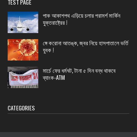
TEST PAGE
August 06, 2026
পাক আকাশপথ এড়িয়ে চলার পরামর্শ মার্কিন
CONTACT
যুক্তরাষ্ট্রের !
আবাস যোজনা দ্বিতীয় পর্যায়ে টাকা ১০০ জনের হাতে চেক
তুলেদিল...
ঙ্গে করোনা আতঙ্ক, জ্বর নিয়ে হাসপাতালে ভর্তি
August 06, 2026
যুবক !
CONTACT
চকদ্বীপা গ্রাম পঞ্চায়েতে প্রধান উপপ্রধান নির্বাচন
মার্চে ফের ধর্মঘট, টানা ৫ দিন বন্ধ থাকবে
August 06, 2026
ব্যাংক-ATM
CATEGORIES