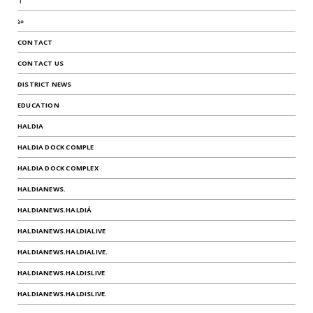
।
১০
CONTACT
CONTACT US
DISTRICT NEWS
EDUCATION
HALDIA
HALDIA DOCK COMPLE
HALDIA DOCK COMPLEX
HALDIANEWS.
HALDIANEWS.HALDIÁ
HALDIANEWS.HALDIALIVE
HALDIANEWS.HALDIALIVE.
HALDIANEWS.HALDISLIVE
HALDIANEWS.HALDISLIVE.