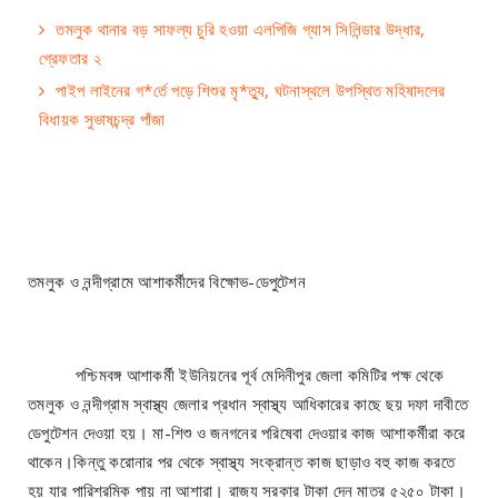
তমলুক থানার বড় সাফল্য চুরি হওয়া এলপিজি গ্যাস সিলিন্ডার উদ্ধার,
গ্রেফতার ২
পাইপ লাইনের গ*র্তে পড়ে শিশুর মৃ*ত্যু, ঘটনাস্থলে উপস্থিত মহিষাদলের
বিধায়ক সুভাষচন্দ্র পাঁজা
তমলুক ও নন্দীগ্রামে আশাকর্মীদের বিক্ষোভ-ডেপুটেশন
পশ্চিমবঙ্গ আশাকর্মী ইউনিয়নের পূর্ব মেদিনীপুর জেলা কমিটির পক্ষ থেকে
তমলুক ও নন্দীগ্রাম স্বাস্থ্য জেলার প্রধান স্বাস্থ্য আধিকারের কাছে ছয় দফা দাবীতে
ডেপুটেশন দেওয়া হয়। মা-শিশু ও জনগনের পরিষেবা দেওয়ার কাজ আশাকর্মীরা করে
থাকেন।কিন্তু করোনার পর থেকে স্বাস্থ্য সংক্রান্ত কাজ ছাড়াও বহু কাজ করতে
হয় যার পারিশ্রমিক পায় না আশারা। রাজ্য সরকার টাকা দেন মাত্র ৫২৫০ টাকা।