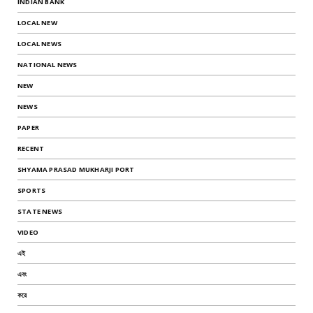
INDIAN BANK
LOCAL NEW
LOCAL NEWS
NATIONAL NEWS
NEW
NEWS
PAPER
RECENT
SHYAMA PRASAD MUKHARJI PORT
SPORTS
STATE NEWS
VIDEO
এই
এবং
করে