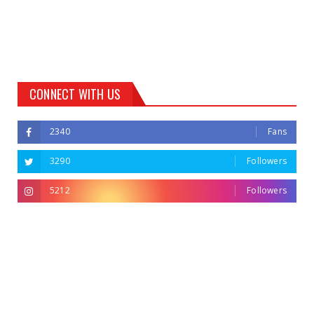
CONNECT WITH US
2340
Fans
3290
Followers
5212
Followers