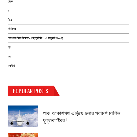
থেকে
ধ
নিয়ে
নৌ ঔষধ
পরাণচক শিক্ষানিকেতন-এর(প্রতিষ্ঠা : ১১ জানুয়ারি ১৯০৭)
প্র
হয়
হলদিয়া
POPULAR POSTS
TEST PAGE
পাক আকাশপথ এড়িয়ে চলার পরামর্শ মার্কিন
যুক্তরাষ্ট্রের !