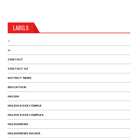
LABELS
।
১০
CONTACT
CONTACT US
DISTRICT NEWS
EDUCATION
HALDIA
HALDIA DOCK COMPLE
HALDIA DOCK COMPLEX
HALDIANEWS.
HALDIANEWS.HALDIÁ