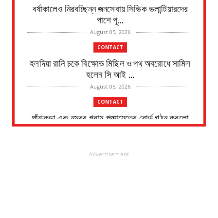
বর্ষাকালেও নিরবচ্ছিন্ন জনসেবায় সিভিক ভলান্টিয়ারদের
পাশে পূ...
August 05, 2026
CONTACT
হলদিয়া রানি চকে বিক্ষোভ মিছিল ও পথ অবরোধে সামিল
হলেন সি আই ...
August 05, 2026
CONTACT
পাঁশকুড়া এক নম্বর গ্রাম পঞ্চায়েতের বোর্ড গঠন করলো
বিজেপি
August 05, 2026
- Advertisement -
CONTACT
তমলুক থানার বড় সাফল্য চুরি হওয়া এলপিজি গ্যাস
সিলিন্ডার উদ্...
August 05, 2026
CONTACT