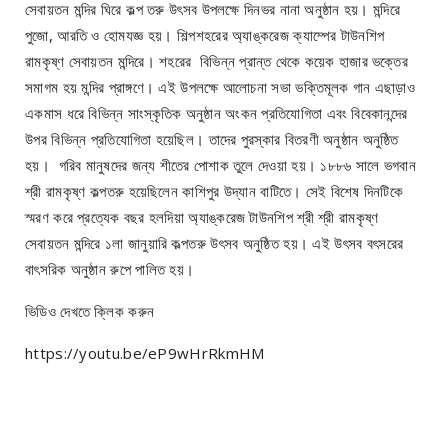
সেবায়তন মন্দির ঘিরে কল্প তরু উৎসব উপলক্ষে দিনভর নানা অনুষ্ঠান হয়। মন্দিরে
পুজো, আরতি ও হোমযজ্ঞ হয়। শিল্পশহরের অ্যাঙ্করেজ ক্যাম্পের টাউনশিপ
রামকৃষ্ণ সেবায়তন মন্দিরে। শহরের বিভিন্ন প্রান্ত থেকে কয়েক হাজার ভক্তের
সমাগম হয় মন্দির প্রাঙ্গণে। এই উপলক্ষে আলোচনা সভা ভক্তিমূলক গান এছাড়াও
একমাস ধরে বিভিন্ন সাংস্কৃতিক অনুষ্ঠান অংকন প্রতিযোগিতা এবং বিবেকানন্দের
উপর বিভিন্ন প্রতিযোগিতা হয়েছিল। তাদের পুরস্কার বিতরণী অনুষ্ঠান অনুষ্ঠিত
হয়। গরিব মানুষদের জন্য শীতের পোশাক তুলে দেওয়া হয়। ১৮৮৬ সালে ভগবান
শ্রী রামকৃষ্ণ কল্পতরু হয়েছিলেন কাশিপুর উদ্যান বাটিতে। সেই বিশেষ দিনটিকে
স্মরণ করে প্রত্যেক বছর হলদিয়া অ্যাঙ্করেজ টাউনশিপ শ্রী শ্রী রামকৃষ্ণ
সেবায়তন মন্দিরে ১লা জানুয়ারি কল্পতরু উৎসব অনুষ্ঠিত হয়। এই উৎসব বৎসরের
বাৎসরিক অনুষ্ঠান রুপে পালিত হয়।
ভিডিও দেখতে ক্লিক করুন
https://youtu.be/eP9wHrRkmHM