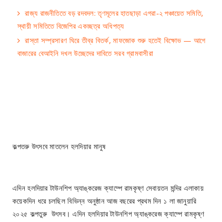
রাজ্য রাজনীতিতে বড় রদবদল: তৃণমূলের হাতছাড়া এগরা-২ পঞ্চায়েত সমিতি,
স্থায়ী সমিতিতে বিজেপির একচ্ছত্র অধিপত্য
রাস্তা সম্প্রসারণ ঘিরে তীব্র বিতর্ক, মাফজোক শুরু হতেই বিক্ষোভ — আগে
বাজারের বেআইনি দখল উচ্ছেদের দাবিতে সরব গ্রামবাসীরা
কল্পতরু উৎসবে মাতলেন হলদিয়ার মানুষ
এদিন হলদিয়ার টাউনশিপ অ্যাঙ্করেজ ক্যাম্পে রামকৃষ্ণ সেবায়তন মন্দির এলাকায়
কয়েকদিন ধরে চলছিল বিভিন্ন অনুষ্ঠান আজ বছরের প্রথম দিন ১ লা জানুয়ারি
২০২৫ কল্পতুরু উৎসব। এদিন হলদিয়ার টাউনশিপ অ্যাঙ্করেজ ক্যাম্পে রামকৃষ্ণ