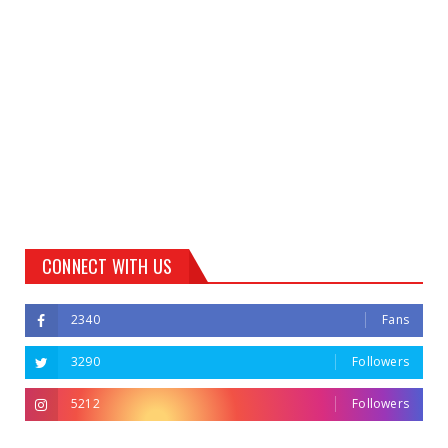
CONNECT WITH US
2340
Fans
3290
Followers
5212
Followers