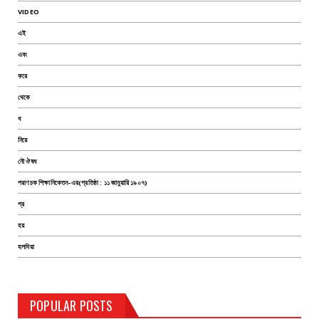
VIDEO
এই
এবং
করে
থেকে
ধ
নিয়ে
নৌ ঔষধ
পরাণচক শিক্ষানিকেতন-এর(প্রতিষ্ঠা : ১১ জানুয়ারি ১৯০৭)
প্র
হয়
হলদিয়া
TEST PAGE
POPULAR POSTS
Haldia Bandar
August 14, 2019