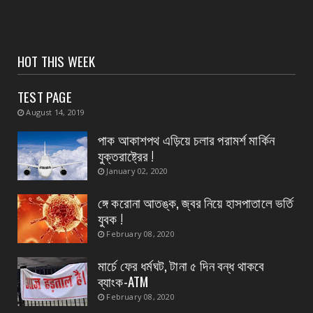
অদক্ষ কায়িক শ্রমের জন্য পশ্চিমবঙ্গ রাজ্যের ক্ষেত্রে
প্রযোজ্...
August 04, 2026
HOT THIS WEEK
CONTACT
নদী বাঁধ পরিদর্শন করলেন হলদিয়ার বিধায়ক প্রদীপ
TEST PAGE
August 04, 2026
August 14, 2019
CONTACT
পাক আকাশপথ এড়িয়ে চলার পরামর্শ মার্কিন
সংবাদপত্রের ধার্যকৃত সোনা ও রূপার গহনা দর
যুক্তরাষ্ট্রের !
August 04, 2026
January 02, 2020
CONTACT
ঙ্গে করোনা আতঙ্ক, জ্বর নিয়ে হাসপাতালে ভর্তি
স্বাস্থ্য মন্ত্রীর নির্দেশে জেলার ২৮ টি ডায়াগনস্টিক
যুবক !
সেন্টার...
February 08, 2020
August 04, 2026
মার্চে ফের ধর্মঘট, টানা ৫ দিন বন্ধ থাকবে
ব্যাংক-ATM
February 08, 2020