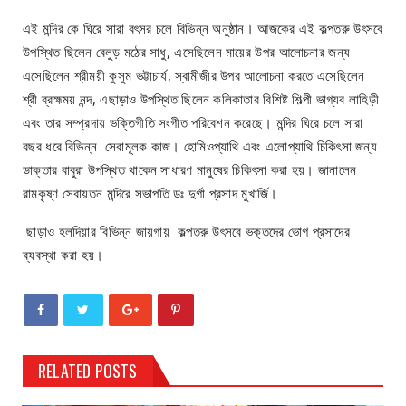
এই মন্দির কে ঘিরে সারা বৎসর চলে বিভিন্ন অনুষ্ঠান। আজকের এই কল্পতরু উৎসবে
উপস্থিত ছিলেন বেলুড় মঠের সাধু, এসেছিলেন মায়ের উপর আলোচনার জন্য
এসেছিলেন শ্রীময়ী কুসুম ভট্টাচার্য, স্বামীজীর উপর আলোচনা করতে এসেছিলেন
শ্রী ব্রহ্মময় নন্দ, এছাড়াও উপস্থিত ছিলেন কলিকাতার বিশিষ্ট শিল্পী ভাগ্যব লাহিড়ী
এবং তার সম্প্রদায় ভক্তিগীতি সংগীত পরিবেশন করেছে। মন্দির ঘিরে চলে সারা
বছর ধরে বিভিন্ন সেবামূলক কাজ। হোমিওপ্যাথি এবং এলোপ্যাথি চিকিৎসা জন্য
ডাক্তার বাবুরা উপস্থিত থাকেন সাধারণ মানুষের চিকিৎসা করা হয়। জানালেন
রামকৃষ্ণ সেবায়তন মন্দিরে সভাপতি ডঃ দুর্গা প্রসাদ মুখার্জি।
ছাড়াও হলদিয়ার বিভিন্ন জায়গায় কল্পতরু উৎসবে ভক্তদের ভোগ প্রসাদের
ব্যবস্থা করা হয়।
RELATED POSTS