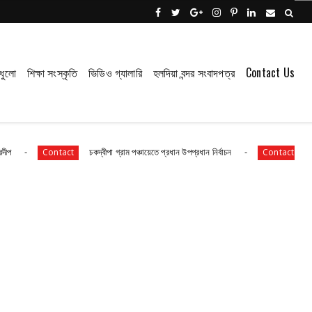
ধুলো
শিক্ষা সংস্কৃতি
ভিডিও গ্যালারি
হলদিয়া বন্দর সংবাদপত্র
Contact Us
চকদ্বীপা গ্রাম পঞ্চায়েতে প্রধান উপপ্রধান নির্বাচন
সংবাদপত্রের ধার্
ontact
Contact