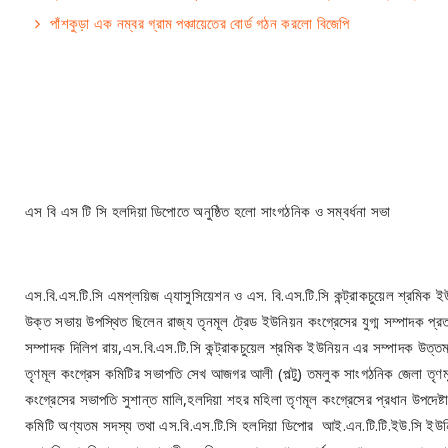
পাঁশকুড়া এক নম্বর গ্রাম পঞ্চায়েতের বোর্ড গঠন করলো বিজেপি
এস বি এস টি সি হলদিয়া ডিপোতে অনুষ্ঠিত হলো সাংগঠনিক ও সম্বর্ধনা সভা
এস.বি.এস.টি.সি এমপ্লয়িজ এ্যাসুসিয়েশন ও এস. বি.এস.টি.সি কন্ট্রাকচুয়েল শ্রমিক
উক্ত সভায় উপস্থিত ছিলেন রাজ্য তৃনমূল ট্রেড ইউনিয়ন কংগ্রেসের যুগ্ম সম্পাদক প্র
সম্পাদক দিলিপ রায়,এস.বি.এস.টি.সি কন্ট্রাকচুয়েল শ্রমিক ইউনিয়ন এর সম্পাদক উত্তম 
তৃণমূল কংগ্রেস কমিটির সভাপতি সেখ আজগর আলী (পল্টু) তমলুক সাংগঠনিক জেলা তৃণম
কংগ্রেসের সভাপতি সুশান্ত মালি,হলদিয়া শহর মহিলা তৃণমূল কংগ্রেসের প্রধান উপদেষ্টা
কমিটি অণ্যতম সদস্য তথা এস.বি.এস.টি.সি হলদিয়া ডিপোর আই.এন.টি.টি.ইউ.সি ইউনিট