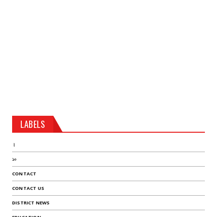
LABELS
।
১০
CONTACT
CONTACT US
DISTRICT NEWS