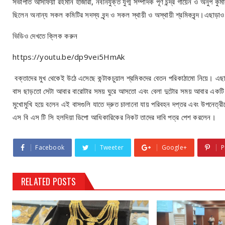
সভাপতি আসফিয়া রহমান হাজারী, নবনিযুক্ত যুগ্ম সম্পাদক পূর্ণ চন্দ্র গায়েন ও অনুপ
ছিলেন অনান্য সকল কমিটির সদস্য বৃন্দ ও সকল স্থায়ী ও অস্থায়ী শ্রমিকবৃন্দ।এছাড়াও
ভিডিও দেখতে ক্লিক করুন
https://youtu.be/dp9vei5HmAk
বক্তাদের মুখ থেকেই উঠে এসেছে কন্টাকচুয়াল শ্রমিকদের বেতন পরিকাঠামো নিয়ে। এছাড়
বাস ছাড়তো সেটা আবার বারোটার সময় ঘুরে আসতো এবং বেলা দুটোর সময় আবার একটি বা
মুখোমুখি হয়ে বলেন এই বাসগুলি যাতে দ্রুত চালানো যায় পরিবহন দপ্তর এবং উপনেত্রীত
এস বি এস টি সি হলদিয়া ডিপো আধিকারিকের নিকট তাদের দাবি পত্র পেশ করলেন।
Facebook
Tweeter
Google+
P
RELATED POSTS