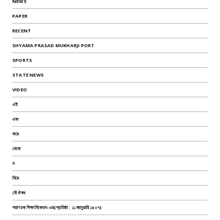
NEWS
PAPER
RECENT
SHYAMA PRASAD MUKHARJI PORT
SPORTS
STATE NEWS
VIDEO
এই
এবং
করে
থেকে
ধ
নিয়ে
নৌ ঔষধ
পরাণচক শিক্ষানিকেতন-এর(প্রতিষ্ঠা : ১১ জানুয়ারি ১৯০৭)