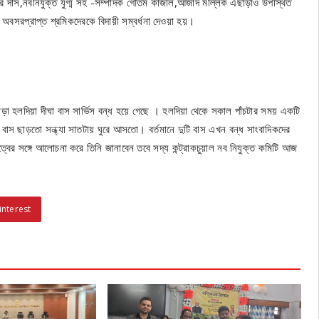
 কুমার দাস,নবনিযুক্ত যুগ্ম সহ -সম্পাদক গৌতম কাজলি,আজাদ মল্লিক এছাড়াও উপস্থিত
 অবসরপ্রাপ্ত শ্রমিকদেরকে বিদায়ী সম্বর্ধনা দেওয়া হয়।
া হলদিয়া দীঘা বাস সার্ভিস বন্ধ হয়ে গেছে । হলদিয়া থেকে সকাল পাঁচটার সময় একটি
স ছাড়তো সন্ধ্যা সাতটায় ঘুরে আসতো। বর্তমানে দুটি বাস এখন বন্ধ সাংবাদিকদের
্বের সঙ্গে আলোচনা করে তিনি জানাবেন তবে সদ্য কন্ট্রাকচুয়াল নব নিযুক্ত কমিটি আজ
interest