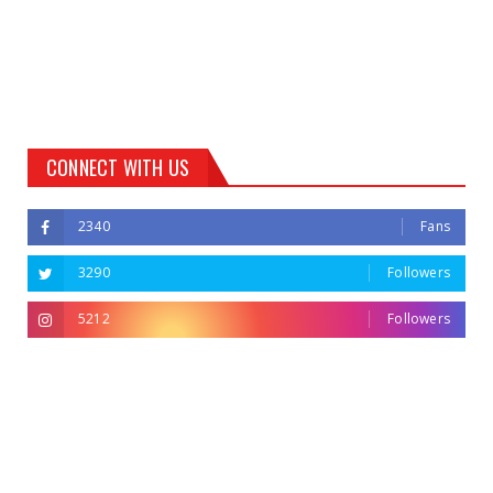
CONNECT WITH US
2340
Fans
3290
Followers
5212
Followers