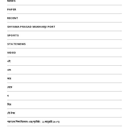
NEWS
PAPER
RECENT
SHYAMA PRASAD MUKHARJI PORT
SPORTS
STATE NEWS
VIDEO
এই
এবং
করে
থেকে
ধ
নিয়ে
নৌ ঔষধ
পরাণচক শিক্ষানিকেতন-এর(প্রতিষ্ঠা : ১১ জানুয়ারি ১৯০৭)