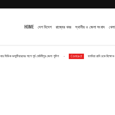
HOME
দেশ বিদেশ
রাজ্যের খবর
স্থানীয় ও জেলা সংবাদ
খেলা
য়ারদের পাশে পূর্ব মেদিনীপুর জেলা পুলিশ
হলদিয়া রানি চকে বিক্ষোভ মিছিল ও পথ অ
Contact