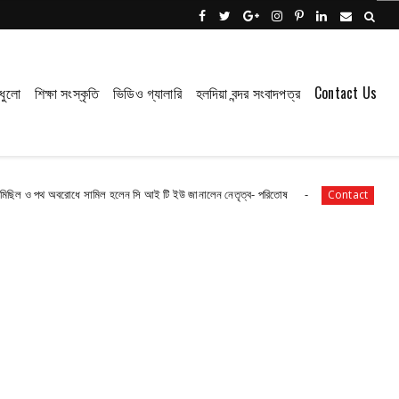
ধুলো
শিক্ষা সংস্কৃতি
ভিডিও গ্যালারি
হলদিয়া বন্দর সংবাদপত্র
Contact Us
বরোধে সামিল হলেন সি আই টি ইউ জানালেন নেতৃত্ব- পরিতোষ
পাঁশকুড়া এক নম্বর 
Contact