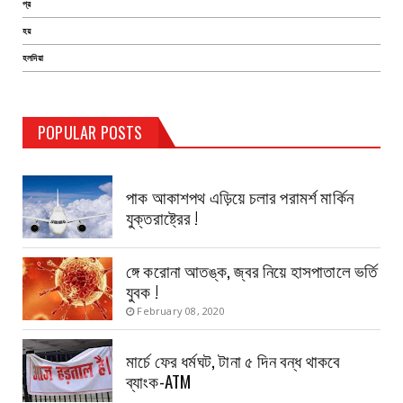
প্র
হয়
হলদিয়া
TEST PAGE
POPULAR POSTS
Haldia Bandar
August 14, 2019
পাক আকাশপথ এড়িয়ে চলার পরামর্শ মার্কিন
যুক্তরাষ্ট্রের !
ঙ্গে করোনা আতঙ্ক, জ্বর নিয়ে হাসপাতালে ভর্তি
যুবক !
February 08, 2020
মার্চে ফের ধর্মঘট, টানা ৫ দিন বন্ধ থাকবে
ব্যাংক-ATM