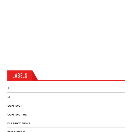
LABELS
।
১০
CONTACT
CONTACT US
DISTRICT NEWS