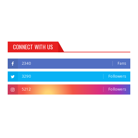
CONNECT WITH US
2340
Fans
3290
Followers
5212
Followers