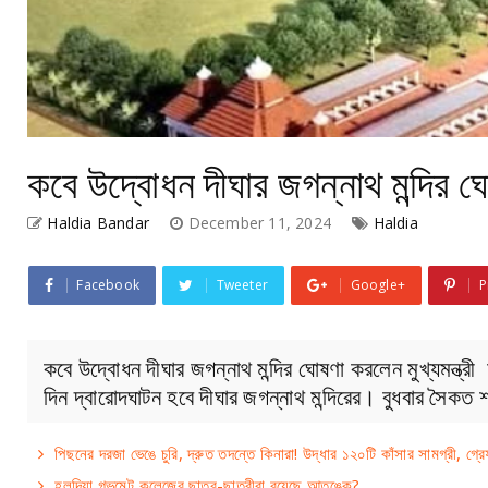
কবে উদ্বোধন দীঘার জগন্নাথ মন্দির ঘো
Haldia Bandar
December 11, 2024
Haldia
Facebook
Tweeter
Google+
P
কবে উদ্বোধন দীঘার জগন্নাথ মন্দির ঘোষণা করলেন মুখ্যমন্ত্রী
দিন দ্বারোদঘাটন হবে দীঘার জগন্নাথ মন্দিরের। বুধবার সৈকত শ
পিছনের দরজা ভেঙে চুরি, দ্রুত তদন্তে কিনারা! উদ্ধার ১২০টি কাঁসার সামগ্রী, গ্
হলদিয়া গভমেন্ট কলেজের ছাত্র-ছাত্রীরা রয়েছে আতঙ্কে?