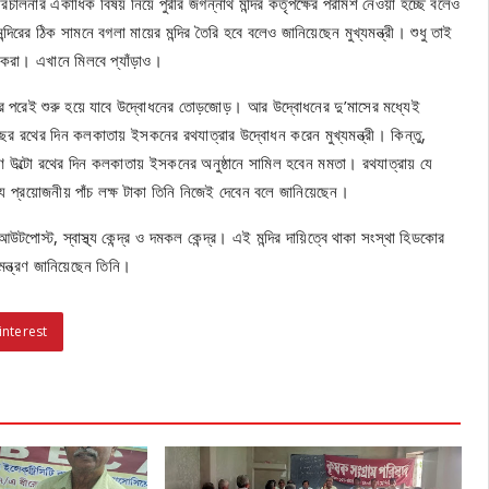
চালনার একাধিক বিষয় নিয়ে পুরীর জগন্নাথ মন্দির কর্তৃপক্ষের পরামর্শ নেওয়া হচ্ছে বলেও
িরের ঠিক সামনে বগলা মায়ের মন্দির তৈরি হবে বলেও জানিয়েছেন মুখ্যমন্ত্রী। শুধু তাই
যটকরা। এখানে মিলবে প্যাঁড়াও।
 পরেই শুরু হয়ে যাবে উদ্বোধনের তোড়জোড়। আর উদ্বোধনের দু’মাসের মধ্যেই
ছর রথের দিন কলকাতায় ইসকনের রথযাত্রার উদ্বোধন করেন মুখ্যমন্ত্রী। কিন্তু,
ল্টো রথের দিন কলকাতায় ইসকনের অনুষ্ঠানে সামিল হবেন মমতা। রথযাত্রায় যে
ন্য প্রয়োজনীয় পাঁচ লক্ষ টাকা তিনি নিজেই দেবেন বলে জানিয়েছেন।
টপোস্ট, স্বাস্থ্য কেন্দ্র ও দমকল কেন্দ্র। এই মন্দির দায়িত্বে থাকা সংস্থা হিডকোর
মন্ত্রণ জানিয়েছেন তিনি।
interest