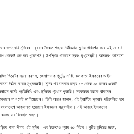
ঘার জগন্নাথ মন্দিরের। বুধবার সৈকত শহরে নির্মীয়মান মন্দির পরিদর্শন করে এই ঘোষণা
 আগে থেকেই শুরু হবে পুজোপাঠ। উপস্থিত থাকবেন স্বয়ং মুখ্যমন্ত্রী। আমন্ত্রণ জানানো
নেজিং ডিরেক্টর সঞ্জয় বনশল, জেলাশাসক পূর্ণেন্দু মাঝি, কলকাতা ইসকনের ভাইস
্যালোচনা বৈঠক করেন মুখ্যমন্ত্রী। মন্দির পরিচালনার জন্য ১৫ থেকে ২০ জনের একটি
নাতন ধর্মের প্রতিনিধি এবং মন্দিরের প্রধান পুজারি। সরকারের তরফে থাকবেন
ে থাকছেন না বলেই জানিয়েছেন। তিনি আরও জানান, এই ট্রাস্টির দ্বারাই পরিচালিত হবে
, বাংলাদেশে আক্রান্ত হয়েছেন ইসকনের সন্ন্যাসীরা। এই আবহে ইসকনের
েই মনে করছে ওয়াকিবহাল মহল।
়ে থাকা দীঘার এই মন্দির। এর উচ্চতাও প্রায় ৬৫ মিটার। পুরীর মন্দিরের মতো,