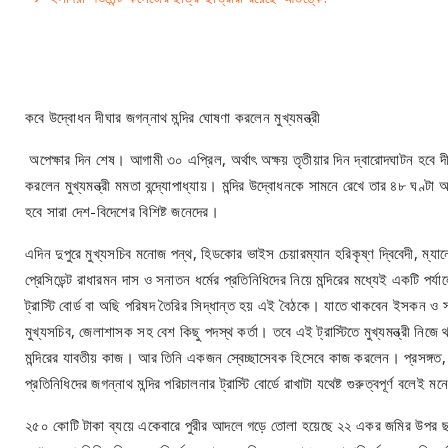
কবে উদ্বোধন দীঘার জগন্নাথ মন্দির ঘোষণা করলেন মুখ্যমন্ত্রী
অপেক্ষার দিন শেষ। আগামী ৩০ এপ্রিল, অর্থাৎ অক্ষয় তৃতীয়ার দিন দ্বারোদঘাটন হবে দী
করলেন মুখ্যমন্ত্রী মমতা বন্দ্যোপাধ্যায়। মন্দির উদ্বোধনকে সামনে রেখে তার ৪৮ ঘণ্টা
হবে সারা দেশ-বিদেশের বিশিষ্ট জনেদের।
এদিন দুপুরে মুখ্যসচিব মনোজ পন্থ, হিডকোর ভাইস চেয়ারম্যান হরিকৃষ্ণ দ্বিবেদী, ম্যা
প্রেসিডেন্ট রাধারমন দাস ও সনাতন ধর্মের প্রতিনিধিদের নিয়ে মন্দিরের মধ্যেই একটি পর
ট্রাস্টি বোর্ড বা অছি পরিষদ তৈরির সিদ্ধান্ত হয় এই বৈঠকে। যাতে থাকবেন ইসকন ও স
মুখ্যসচিব, জেলাশাসক সহ বেশ কিছু পদস্থ কর্তা। তবে এই ট্রাস্টিতে মুখ্যমন্ত্রী নিজ
মন্দিরের যাবতীয় কাজ। আর তিনি একজন স্বেচ্ছাসেবক হিসেবে কাজ করলেন। প্রসঙ্গত
প্রতিনিধিদের জগন্নাথ মন্দির পরিচালনার ট্রাস্টি বোর্ডে রাখাটা যথেষ্ট গুরুত্বপূর্ণ বল
২৫০ কোটি টাকা ব্যয়ে একেবারে পুরীর আদলে গড়ে তোলা হয়েছে ২২ একর জমির উপর ছড়িয