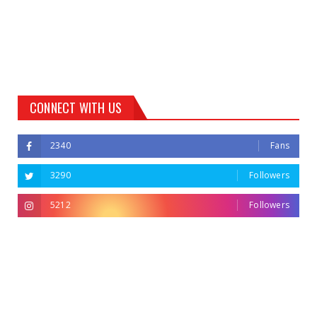
CONNECT WITH US
2340
Fans
3290
Followers
5212
Followers