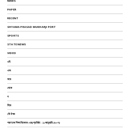
NEWS
PAPER
RECENT
SHYAMA PRASAD MUKHARJI PORT
SPORTS
STATE NEWS
VIDEO
এই
এবং
করে
থেকে
ধ
নিয়ে
নৌ ঔষধ
পরাণচক শিক্ষানিকেতন-এর(প্রতিষ্ঠা : ১১ জানুয়ারি ১৯০৭)