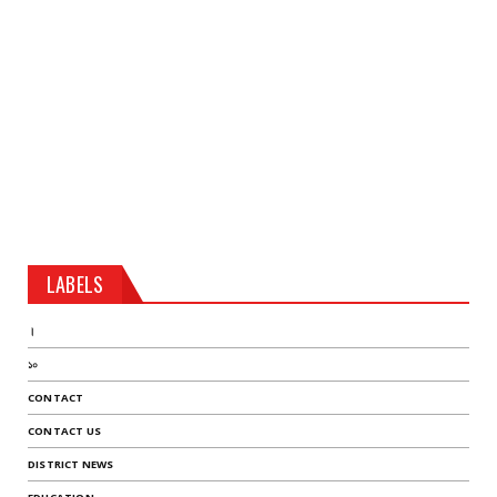
LABELS
।
১০
CONTACT
CONTACT US
DISTRICT NEWS