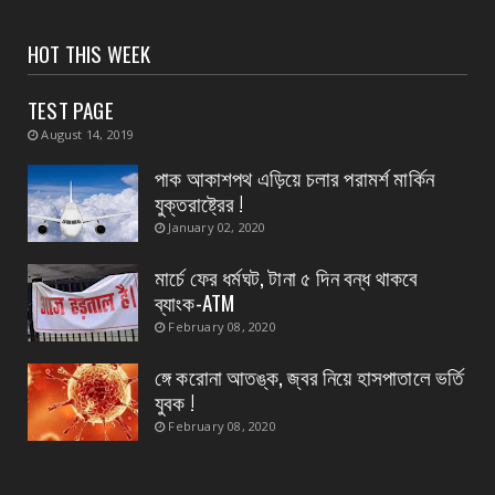
August 05, 2026
CONTACT
HOT THIS WEEK
পাঁশকুড়া এক নম্বর গ্রাম পঞ্চায়েতের বোর্ড গঠন করলো
বিজেপি
TEST PAGE
August 05, 2026
August 14, 2019
CONTACT
পাক আকাশপথ এড়িয়ে চলার পরামর্শ মার্কিন
তমলুক থানার বড় সাফল্য চুরি হওয়া এলপিজি গ্যাস
যুক্তরাষ্ট্রের !
সিলিন্ডার উদ্...
January 02, 2020
August 05, 2026
মার্চে ফের ধর্মঘট, টানা ৫ দিন বন্ধ থাকবে
CONTACT
ব্যাংক-ATM
পাইপ লাইনের গ*র্তে পড়ে শিশুর মৃ*ত্যু, ঘটনাস্থলে
February 08, 2020
উপস্থিত মহি...
ঙ্গে করোনা আতঙ্ক, জ্বর নিয়ে হাসপাতালে ভর্তি
August 05, 2026
যুবক !
February 08, 2020