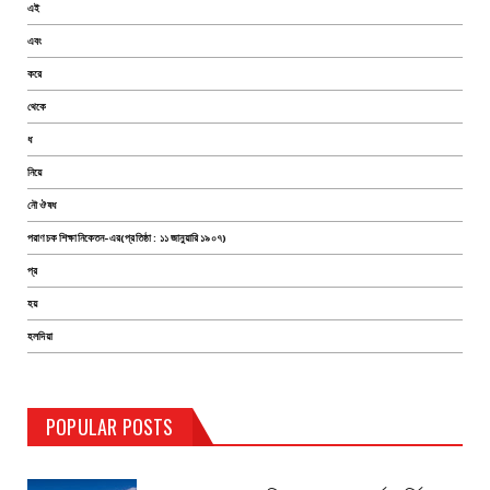
এই
এবং
করে
থেকে
ধ
নিয়ে
নৌ ঔষধ
পরাণচক শিক্ষানিকেতন-এর(প্রতিষ্ঠা : ১১ জানুয়ারি ১৯০৭)
প্র
হয়
হলদিয়া
TEST PAGE
POPULAR POSTS
Haldia Bandar
August 14, 2019