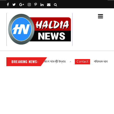
BREAKING NEWS:
যুক্ত গ্রেফতার, লুঠ হওয়া অধিকাংশ সামগ্রী উদ্ধার
পশ্চিমবঙ্গ আবাস’, দ্বিতীয় কি
Contact