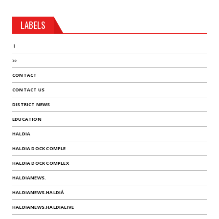
LABELS
।
১০
CONTACT
CONTACT US
DISTRICT NEWS
EDUCATION
HALDIA
HALDIA DOCK COMPLE
HALDIA DOCK COMPLEX
HALDIANEWS.
HALDIANEWS.HALDIÁ
HALDIANEWS.HALDIALIVE