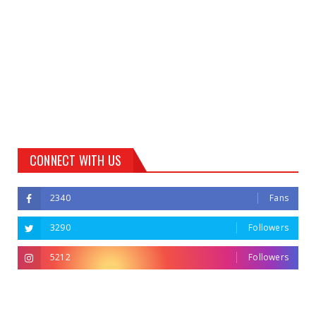
CONNECT WITH US
2340
Fans
3290
Followers
5212
Followers