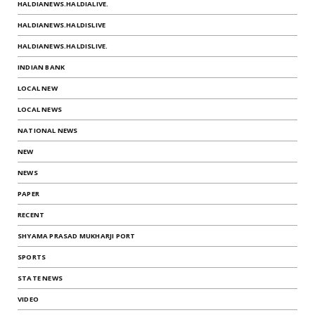
HALDIANEWS.HALDIALIVE.
HALDIANEWS.HALDISLIVE
HALDIANEWS.HALDISLIVE.
INDIAN BANK
LOCAL NEW
LOCAL NEWS
NATIONAL NEWS
NEW
NEWS
PAPER
RECENT
SHYAMA PRASAD MUKHARJI PORT
SPORTS
STATE NEWS
VIDEO