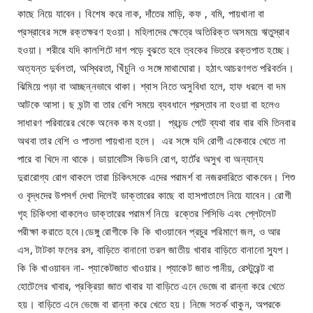
কাছে নিয়ে যাবেন। বিশেষ করে নাক, দাঁতের মাড়ি, কফ , বমি, পায়খানা বা
প্রস্রাবের সঙ্গে রক্তক্ষরণ হওয়া। মহিলাদের ক্ষেত্রে অতিরিক্ত অসময়ে ঋতুস্রাব
হওয়া। শরীরে যদি কালশিটে দাগ পড়ে বুঝতে হবে ত্বকের ভিতরে রক্তপাত হচ্ছে।
অত্যন্ত দুর্বলতা, অস্থিরতা, খিঁচুনি ও সঙ্গে মাথাঘোরা। হঠাৎ আচরণগত পরিবর্তন।
ঝিমিয়ে পড়া বা আচ্ছন্নভাবে থাকা। শ্বাস নিতে অসুবিধা হলে, হাফ ধরলে বা দম
আটকে আসা। ছ ঘন্টা বা তার বেশি সময়ে ব্যবধানে প্রস্তাব না হওয়া বা হলেও
সাধারণ পরিবারের থেকে অনেক কম হওয়া। প্রচন্ড পেটে ব্যথা বার বার বমি তিনবার
অথবা তার বেশি ও পাতলা পায়খানা হলে। এর সঙ্গে যদি রোগী একেবারে খেতে না
পারে বা খিদে না থাকে। ডায়াবেটিস কিডনি রোগ, হার্টের অসুখ বা অন্যান্য
দুরারোগ্য রোগ থাকলে তারা চিকিৎসকে এদের পরামর্শ বা নজরদারিতে থাকবেন। শিশু
ও বৃদ্ধদের উপসর্গ দেখা দিলেই ডাক্তারের কাছে বা হাসপাতালে নিয়ে যাবেন। রোগী
গৃহ চিকিৎসা থাকলেও ডাক্তারের পরামর্শ নিয়ে রক্তের পিসিভি এবং প্লেটলেট
পরীক্ষা করাতে হবে।ডেঙ্গু রোগীকে কি কি খাওয়াবেন প্রচুর পরিমাণে জল, ও আর
এস, টাটকা ফলের রস, বাড়িতে বানানো তরল জাতীয় খাবার বাড়িতে বানানো স্যুপ।
কি কি খাওয়াবন না- প্যাকেটজাত খাওয়ার। প্যাকেট জাত পানীয়, রেস্টুরেন্ট বা
হোটেলের খাবার, প্রক্রিয়া জাত খাবার যা বাড়িতে এনে ভেজে বা রান্না করে খেতে
হয়। বাড়িতে এনে ভেজে বা রান্না করে খেতে হয়। নিজে সতর্ক থাকুন, অপরকে