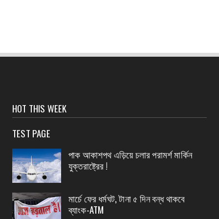
আতঙ্কে?
August 07, 2026
CONTACT
হলদিয়া পুরসভার ওয়ার্ড পুনর্বিন্যাসের পরামর্শ মুখ্যমন্ত্রীর,
...
August 07, 2026
CONTACT
সংবাদপত্রের ধার্যকৃত সোনা ও রূপার গহনা দর:
HOT THIS WEEK
August 07, 2026
TEST PAGE
CONTACT
বিদ্যুৎপৃষ্ঠ হয়ে মহিলার মৃত্যু
পাক আকাশপথ এড়িয়ে চলার পরামর্শ মার্কিন
যুক্তরাষ্ট্রের !
August 07, 2026
CONTACT
নৈপুর গ্রাম পঞ্চায়েতে বিজেপির নতুন বোর্ড গঠন, প্রধান
মার্চে ফের ধর্মঘট, টানা ৫ দিন বন্ধ থাকবে
পদে মদ...
ব্যাংক-ATM
August 07, 2026