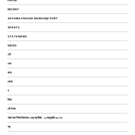
PAPER
RECENT
SHYAMA PRASAD MUKHARJI PORT
SPORTS
STATE NEWS
VIDEO
এই
এবং
করে
থেকে
ধ
নিয়ে
নৌ ঔষধ
পরাণচক শিক্ষানিকেতন-এর(প্রতিষ্ঠা : ১১ জানুয়ারি ১৯০৭)
প্র