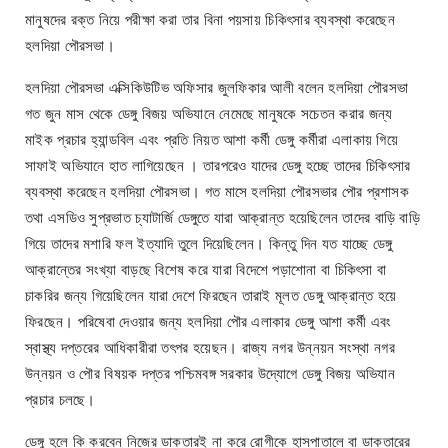
মানুষদের রক্ত নিয়ে পরীক্ষা করা তার বিনা পয়সায় চিকিৎসার ব্যবস্থা করেছেন
হলদিয়া পৌরসভা।
হলদিয়া পৌরসভা এক্সিকিউটিভ অফিসার জুলফিকার আলী বলেন হলদিয়া পৌরসভা
গত জুন মাস থেকে ডেঙ্গু বিজয় অভিযানে নেমেছে মানুষকে সচেতন করার জন্য
মাইক প্রচার হ্যান্ডবিল এবং প্রতি নিয়ত আশা কর্মী ডেঙ্গু কর্মীরা এলাকায় গিয়ে
সাফাই অভিযানে হাত লাগিয়েছেন । তারপরেও যাদের ডেঙ্গু হচ্ছে তাদের চিকিৎসার
ব্যবস্থা করেছেন হলদিয়া পৌরসভা। গত মাসে হলদিয়া পৌরসভার পৌর প্রশাসক
তথা এসডিও সুপ্রভাত চ্যাটার্জি ডেঙ্গুতে যারা আক্রান্ত হয়েছিলেন তাদের বাড়ি বাড়ি
গিয়ে তাদের মশারি ফল ইত্যাদি তুলে দিয়েছিলেন। কিন্তু দিন যত যাচ্ছে ডেঙ্গু
আক্রান্তের সংখ্যা বাড়ছে বিশেষ করে যারা বিদেশে পড়াশোনা বা চিকিৎসা বা
চাকরির জন্য গিয়েছিলেন যারা দেশে ফিরছেন তারাই মূলত ডেঙ্গু আক্রান্ত হয়ে
ফিরছেন। পরিষেবা দেওয়ার জন্য হলদিয়া পৌর এলাকার ডেঙ্গু আশা কর্মী এবং
স্বাস্থ্য দপ্তরের আধিকারীরা তৎপর হয়েছন। রাজ্য নগর উন্নয়ন সংস্থা নগর
উন্নয়ন ও পৌর বিষয়ক দপ্তর পশ্চিমবঙ্গ সরকার উদ্যোগে ডেঙ্গু বিজয় অভিযান
প্রচার চলছে।
ডেঙ্গু হলে কি করবেন নিজের ডাক্তারই না করে রোগীকে হাসপাতালে বা ডাক্তারের