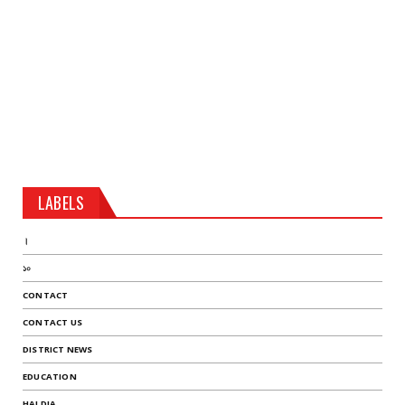
LABELS
।
১০
CONTACT
CONTACT US
DISTRICT NEWS
EDUCATION
HALDIA