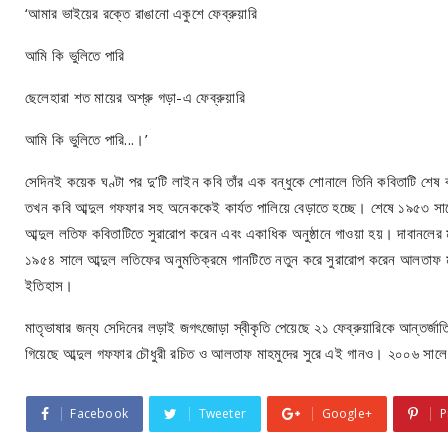
‘আমার ভাইয়ের রক্তে রাঙানো একুশে ফেব্রুয়ারি
আমি কি ভুলিতে পারি
ছেলেহারা শত মায়ের অশ্রু গড়া-এ ফেব্রুয়ারি
আমি কি ভুলিতে পারি...।’
সেদিনই কয়েক ঘণ্টা পর দু’টি লাইন কবি তাঁর এক বন্ধুকে শোনালে তিনি কবিতাটি 
তখন কবি আব্দুল গফফার সহ অনেককেই কার্যত পালিয়ে বেড়াতে হচ্ছে। শেষে ১৯৫৩ সা
আব্দুল লতিফ কবিতাটিতে সুরারোপ করেন এবং একাধিক অনুষ্ঠানে গাওয়া হয়। দাবানলের
১৯৫৪ সালে আব্দুল লতিফের অনুমতিক্রমে গানটিতে নতুন করে সুরারোপ করেন আলতাফ 
ইতিহাস।
মাতৃভাষার জন্য সেদিনের লড়াই জগৎজোড়া স্বীকৃতি পেয়েছে ২১ ফেব্রুয়ারিকে আন্তর্জাত
গিয়েছে আব্দুল গফফার চৌধুরী রচিত ও আলতাফ মাহমুদের সুরে এই গানও। ২০০৬ সালে বি
Facebook
Tweeter
Google+
P