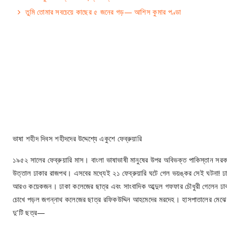
তুমি তোমার সবচেয়ে কাছের ৫ জনের গড়— আশিস কুমার পণ্ডা
ভাষা শহীদ দিবস শহীদদের উদ্দেশ্যে একুশে ফেব্রুয়ারি
১৯৫২ সালের ফেব্রুয়ারি মাস। বাংলা ভাষাভাষী মানুষের উপর অবিভক্ত পাকিস্তান সরকারের উ
উত্তাল ঢাকার রাজপথ। এসবের মধ্যেই ২১ ফেব্রুয়ারি ঘটে গেল ভয়ঙ্কর সেই ঘটনা! ঢ
আরও কয়েকজন। ঢাকা কলেজের ছাত্র এবং সাংবাদিক আব্দুল গফফার চৌধুরী গেলেন ঢাক
চোখে পড়ল জগন্নাথ কলেজের ছাত্র রফিকউদ্দিন আহমেদের মরদেহ। হাসপাতালের মেঝে ত
দু’টি ছত্র—