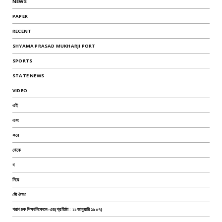
NEWS
PAPER
RECENT
SHYAMA PRASAD MUKHARJI PORT
SPORTS
STATE NEWS
VIDEO
এই
এবং
করে
থেকে
ধ
নিয়ে
নৌ ঔষধ
পরাণচক শিক্ষানিকেতন-এর(প্রতিষ্ঠা : ১১ জানুয়ারি ১৯০৭)