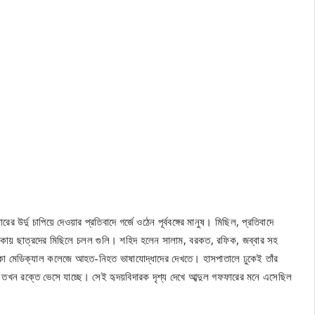
র্দু চাপিয়ে দেওয়ার প্রতিবাদে গর্জে ওঠেন পূর্ববঙ্গের মানুষ। মিছিল, প্রতিবাদে
াকায় ছাত্রদের মিছিলে চলল গুলি। শহিদ হলেন সালাম, বরকত, রফিক, জব্বার সহ
া মেডিক্যাল কলেজে আহত-নিহত ভাষাযোদ্ধাদের দেখতে। হাসপাতালে ঢুকেই তাঁর
খন রক্তে ভেসে যাচ্ছে। সেই হৃদয়বিদারক দৃশ্য দেখে আব্দুল গফফারের মনে এসেছিল