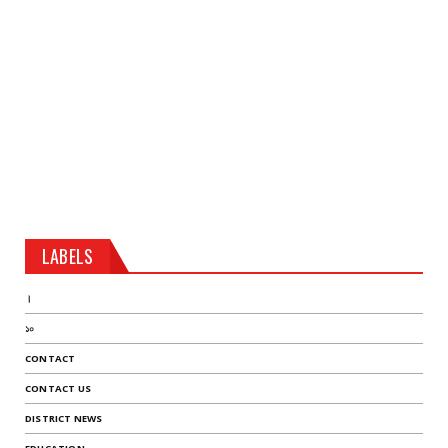
LABELS
।
১০
CONTACT
CONTACT US
DISTRICT NEWS