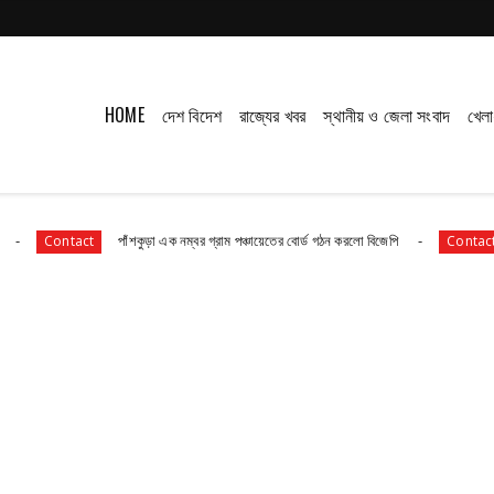
HOME
দেশ বিদেশ
রাজ্যের খবর
স্থানীয় ও জেলা সংবাদ
খেলা
পাঁশকুড়া এক নম্বর গ্রাম পঞ্চায়েতের বোর্ড গঠন করলো বিজেপি
তমলুক থান
act
Contact