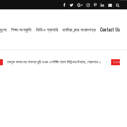
ধুলো
শিক্ষা সংস্কৃতি
ভিডিও গ্যালারি
হলদিয়া বন্দর সংবাদপত্র
Contact Us
ার বড় সাফল্য চুরি হওয়া এলপিজি গ্যাস সিলিন্ডার উদ্ধার, গ্রেফতার ২
পাইপ লাইনের
Contact