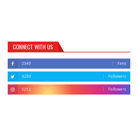
CONNECT WITH US
2340
Fans
3290
Followers
5212
Followers