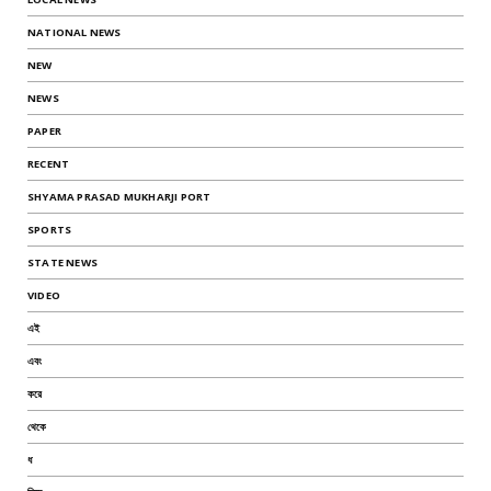
NATIONAL NEWS
NEW
NEWS
PAPER
RECENT
SHYAMA PRASAD MUKHARJI PORT
SPORTS
STATE NEWS
VIDEO
এই
এবং
করে
থেকে
ধ