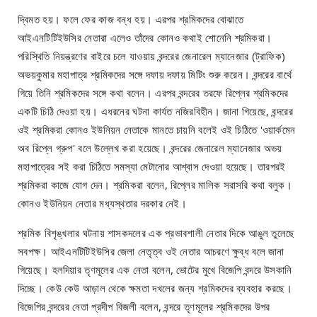
দ্বিমত হয়। ফলে ফের কাজ বন্ধ হয়। এরপর শ্রমিকদের বোঝাতে
আইএনটিটিইউসির নেতারা এলেও তাঁদের কোনও কথাই শোনেনি শ্রমিকরা।
পরিস্থিতি নিয়ন্ত্রণের বাইরে চলে যাওয়ায় বন্দরের জেনারেল ম্যানেজার (ট্রাফিক)
অভয়কুমার মহাপাত্র শ্রমিকদের সঙ্গে দফায় দফায় মিটিং শুরু করেন। বন্দরের বার্থে
গিয়ে তিনি শ্রমিকদের সঙ্গে কথা বলেন। এরপর বন্দরের তরফে রিপ্লের শ্রমিকদের
একটি চিঠি দেওয়া হয়। এধরনের ঘটনা কার্যত নজিরবিহীন। জানা গিয়েছে, বন্দরের
ওই শ্রমিকরা কোনও ইউনিয়ন নেতাকে মানতে চায়নি বলেই ওই চিঠিতে 'ওয়ার্কমেন
অব রিপ্লে গ্রুপ' বলে উল্লেখ করা হয়েছে। বন্দরের জেনারেল ম্যানেজার অভয়
মহাপাত্রের সই করা চিঠিতে সমস্যা মেটানোর আশ্বাস দেওয়া হয়েছে। তারপরই
শ্রমিকরা কাজে যোগ দেন। শ্রমিকরা বলেন, রিপ্লের মালিক সরাসরি কথা বলুক।
কোনও ইউনিয়ন নেতার মধ্যস্থতার দরকার নেই।
শ্রমিক বিশৃঙ্খলার ঘটনায় শাসকদলের এক প্রভাবশালী নেতার দিকে আঙুল তুলেছে
সবপক্ষ। আইএনটিটিইউসির জেলা নেতৃত্ব ওই নেতার আচরণে ক্ষুব্ধ বলে জানা
গিয়েছে। হলদিয়ার তৃণমূলের এক নেতা বলেন, ভোটের মুখে বিজেপি বন্দরে উসকানি
দিচ্ছে। কেউ কেউ আড়াল থেকে ক্ষমতা দখলের জন্য শ্রমিকদের ব্যবহার করছে।
বিজেপির বন্দরের নেতা প্রদীপ বিজলী বলেন, বন্দরে তৃণমূলের শ্রমিকদের উপর