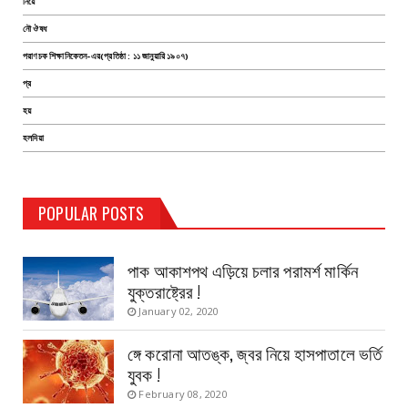
নিয়ে
নৌ ঔষধ
পরাণচক শিক্ষানিকেতন-এর(প্রতিষ্ঠা : ১১ জানুয়ারি ১৯০৭)
প্র
হয়
হলদিয়া
TEST PAGE
POPULAR POSTS
Haldia Bandar
August 14, 2019
পাক আকাশপথ এড়িয়ে চলার পরামর্শ মার্কিন
যুক্তরাষ্ট্রের !
January 02, 2020
ঙ্গে করোনা আতঙ্ক, জ্বর নিয়ে হাসপাতালে ভর্তি
যুবক !
February 08, 2020