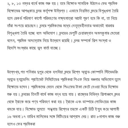
২, ৮, ১৩ নম্বর বার্থে কাজ শুরু হয়। তবে বিক্ষোভ সাময়িক উঠলেও ফের শ্রমিক
বিক্ষোভের আশঙ্কায় বন্দর কর্তৃপক্ষ উদ্বিগ্ন। এভাবে নিয়মিত বন্দরে বিশৃঙ্খলা তৈরি
হলে রেকর্ড পরিমাণ কার্গো পরিবহণের লক্ষ্যমাত্রা আদৌ পূরণ হবে কি না, তা নিয়ে
তাঁরা সংশয়ে রয়েছেন। বন্দরে শ্রমিকদের মধ্যে নেতৃত্বহীনতার অভাবেই বারবার
বিশৃঙ্খলা তৈরি হচ্ছে বলে অভিযোগ। বন্দরের ডেপুটি চেয়ারম্যান অমলকুমার মেহেরা
বলেন, শ্রমিক অসন্তোষ নিয়ে উদ্বেগে রয়েছি। বন্দর সম্পর্কে শিল্প সংস্থা ও
বিদেশি সংস্থার কাছে ভুল বার্তা যাচ্ছে।
উল্লেখ্য,গত শনিবার দুপুর থেকে হলদিয়া বন্দরে রিপ্লে অ্যান্ড কোম্পানি স্টিভেডরিং
অ্যান্ড হ্যান্ডেলিং প্রাইভেট লিমিটেডের শ্রমিকরা পিএফ নিয়ে বঞ্চনার অভিযোগ তুলে
বিক্ষোভে বসেন। শ্রমিকদের বেতন থেকে পিএফের টাকা কেটে নেওয়া ঘিরে বিক্ষোভ
শুরু হয়। বন্দরের তিনটি বার্থে কাজ বন্ধ হয়ে যায়। রাজ্যের বিভিন্ন শিল্পাঞ্চলে বন্দর
থেকে ট্রাকে করে পণ্য পরিবহণ করা হয়। ট্রাকে এবং ডাম্পারে লোডিংয়ের কাজ
থমকে যায়। বিক্ষোভ তুলতে সন্ধ্যায় রিপ্লের তরফে একটি চিঠি ইস্যু করে আগামী
১৬ অথবা ১৭ তারিখ মালিকের সঙ্গে মিটিংয়ের আশ্বাস দেয়। রাত ৮নাগাদ কাজ শুরু
হলেও ফের শ্রমিকরা