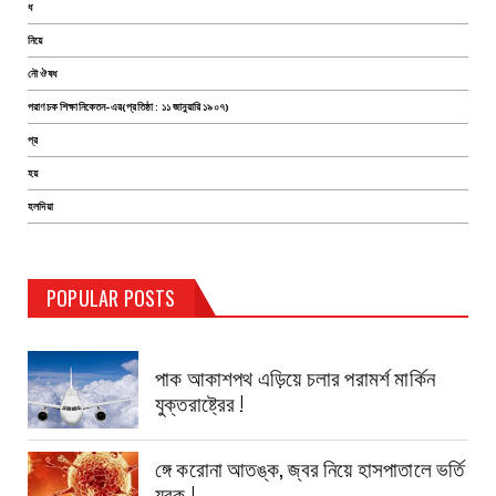
ধ
নিয়ে
নৌ ঔষধ
পরাণচক শিক্ষানিকেতন-এর(প্রতিষ্ঠা : ১১ জানুয়ারি ১৯০৭)
প্র
হয়
হলদিয়া
TEST PAGE
POPULAR POSTS
Haldia Bandar
August 14, 2019
পাক আকাশপথ এড়িয়ে চলার পরামর্শ মার্কিন
যুক্তরাষ্ট্রের !
ঙ্গে করোনা আতঙ্ক, জ্বর নিয়ে হাসপাতালে ভর্তি
যুবক !