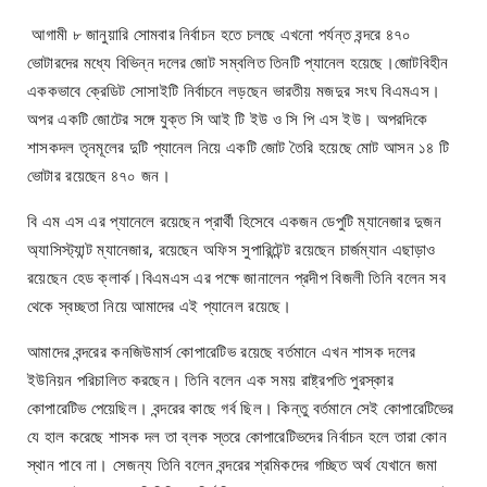
আগামী ৮ জানুয়ারি সোমবার নির্বাচন হতে চলছে এখনো পর্যন্ত বন্দরে ৪৭০
ভোটারদের মধ্যে বিভিন্ন দলের জোট সম্বলিত তিনটি প্যানেল হয়েছে।জোটবিহীন
এককভাবে ক্রেডিট সোসাইটি নির্বাচনে লড়ছেন ভারতীয় মজদুর সংঘ বিএমএস।
অপর একটি জোটের সঙ্গে যুক্ত সি আই টি ইউ ও সি পি এস ইউ। অপরদিকে
শাসকদল তৃনমূলের দুটি প্যানেল নিয়ে একটি জোট তৈরি হয়েছে মোট আসন ১৪ টি
ভোটার রয়েছেন ৪৭০ জন।
বি এম এস এর প্যানেলে রয়েছেন প্রার্থী হিসেবে একজন ডেপুটি ম্যানেজার দুজন
অ্যাসিস্ট্যান্ট ম্যানেজার, রয়েছেন অফিস সুপারিন্টেন্ট রয়েছেন চার্জম্যান এছাড়াও
রয়েছেন হেড ক্লার্ক।বিএমএস এর পক্ষে জানালেন প্রদীপ বিজলী তিনি বলেন সব
থেকে স্বচ্ছতা নিয়ে আমাদের এই প্যানেল রয়েছে।
আমাদের বন্দরের কনজিউমার্স কোপারেটিভ রয়েছে বর্তমানে এখন শাসক দলের
ইউনিয়ন পরিচালিত করছেন। তিনি বলেন এক সময় রাষ্ট্রপতি পুরস্কার
কোপারেটিভ পেয়েছিল। বন্দরের কাছে গর্ব ছিল। কিন্তু বর্তমানে সেই কোপারেটিভের
যে হাল করেছে শাসক দল তা ব্লক স্তরে কোপারেটিভদের নির্বাচন হলে তারা কোন
স্থান পাবে না। সেজন্য তিনি বলেন বন্দরের শ্রমিকদের গচ্ছিত অর্থ যেখানে জমা