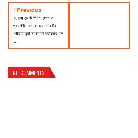
Previous
৩৮তম কে.টি.পি.পি. মেলা ও
প্রদর্শনী -২০২৪ এর বর্ণনাট্য
শোভাযাত্রা সহযোগে শুভারম্ভ হল
....
NO COMMENTS