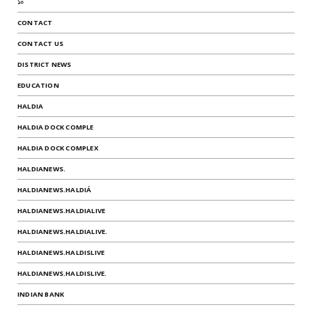
১০
CONTACT
CONTACT US
DISTRICT NEWS
EDUCATION
HALDIA
HALDIA DOCK COMPLE
HALDIA DOCK COMPLEX
HALDIANEWS.
HALDIANEWS.HALDIÁ
HALDIANEWS.HALDIALIVE
HALDIANEWS.HALDIALIVE.
HALDIANEWS.HALDISLIVE
HALDIANEWS.HALDISLIVE.
INDIAN BANK