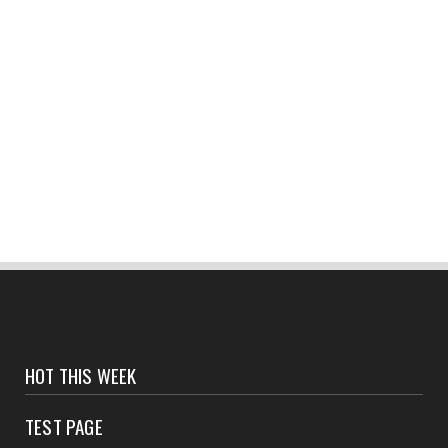
CONTACT
পঁচেটগড় উচ্চমাধ্যমিক বিদ্যালয়ে দুঃসাহসিক চুরি, নগদ
অর্থ-গু...
August 06, 2026
CONTACT
কখনো সাংবাদিক,কখনো রেলের আধিকারিক,কখনো
ব্যাংকের আধিকারিক,পরি...
August 06, 2026
CONTACT
সংবাদপত্রের ধার্যকৃত সোনা ও রূপার গহনা দর :
August 05, 2026
CONTACT
বর্ষাকালেও নিরবচ্ছিন্ন জনসেবায় সিভিক ভলান্টিয়ারদের
HOT THIS WEEK
পাশে পূ...
TEST PAGE
August 05, 2026