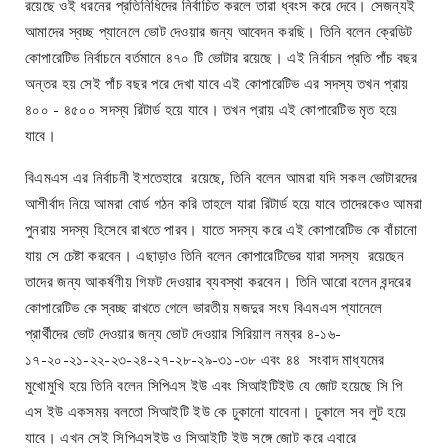
রয়েছে ওই ধরনের প্রতিনিধিদের নির্বাচিত করলে তারা ধ্বংস করে দেবে। সেজন্যই
আমাদের স্বচ্ছ প্যানেলে ভোট দেওয়ার জন্য আবেদন করছি। তিনি বলেন ক্রেডিট
কোপারেটিভ নির্বাচনে বর্তমানে ৪৭০ টি ভোটার রয়েছে। এই নির্বাচন প্রতি পাঁচ বছর
অন্তর হয় সেই পাঁচ বছর পরে দেখা যাবে এই কোপারেটিভ এর সদস্য তখন প্রায়
৪০০ - ৪৫০০ সদস্য রিটার্ড হয়ে যাবে। তখন প্রায় এই কোপারেটিভ মৃত হয়ে
যাবে।
বিএমএস এর নির্বাচনী ইশতেহারে রয়েছে, তিনি বলেন আমরা যদি সকল ভোটারদের
আশীর্বাদ নিয়ে আমরা বোর্ড গঠন করি তাহলে যারা রিটার্ড হয়ে যাবে তাদেরকেও আমরা
পুনরায় সদস্য হিসেবে রাখতে পারব। যাতে সদস্য করে এই কোপারেটিভ কে বাঁচানো
যায় সে চেষ্টা করবেন। এছাড়াও তিনি বলেন কোপারেটিভের যারা সদস্য রয়েছেন
তাদের জন্য আকর্ষণীয় গিফট দেওয়ার ব্যবস্থা করবেন। তিনি আরো বলেন বন্দরের
কোপারেটিভ কে স্বচ্ছ রাখতে গেলে ভারতীয় মজদুর সংঘ বিএমএস প্যানেলে
প্রার্থীদের ভোট দেওয়ার জন্য ভোট দেওয়ার সিরিয়াল নম্বর ৪-১৬-
১৭-২০-২১-২২-২৩-২৪-২৭-২৮-২৯-৩১-৩৮ এবং ৪৪ সংবাদ মাধ্যমের
মুখোমুখি হয়ে তিনি বলেন সিপিএস ইউ এবং সিআইটিইউ যে জোট হয়েছে সি পি
এস ইউ একসময় বলতো সিআইটি ইউ কে ঢুকানো যাবেনা। ঢুকালে সব লুট হয়ে
যাবে। এখন সেই সিপিএসইউ ও সিআইটি ইউ সঙ্গে জোট করে এবারে