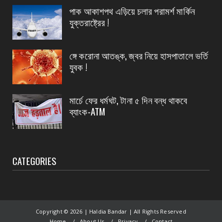
CONTACT
পাক আকাশপথ এড়িয়ে চলার পরামর্শ মার্কিন
হলদিয়া রানি চকে বিক্ষোভ মিছিল ও পথ অবরোধে সামিল
যুক্তরাষ্ট্রের !
হলেন সি আই ...
August 05, 2026
ঙ্গে করোনা আতঙ্ক, জ্বর নিয়ে হাসপাতালে ভর্তি
CONTACT
যুবক !
পাঁশকুড়া এক নম্বর গ্রাম পঞ্চায়েতের বোর্ড গঠন করলো
বিজেপি
মার্চে ফের ধর্মঘট, টানা ৫ দিন বন্ধ থাকবে
August 05, 2026
ব্যাংক-ATM
CATEGORIES
Copyright ©
2026 | Haldia Bandar | All Rights Reserved
Home
About Us
Privacy
Contact