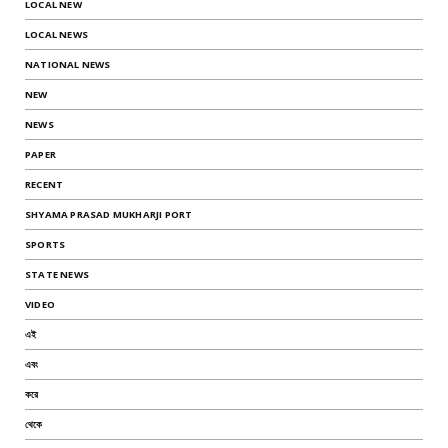
LOCAL NEW
LOCAL NEWS
NATIONAL NEWS
NEW
NEWS
PAPER
RECENT
SHYAMA PRASAD MUKHARJI PORT
SPORTS
STATE NEWS
VIDEO
এই
এবং
করে
থেকে