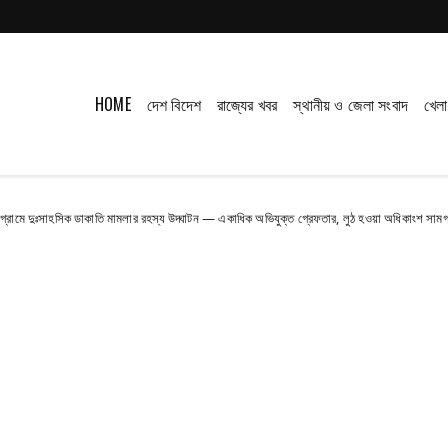
HOME
দেশ বিদেশ
রাজ্যের খবর
স্থানীয় ও জেলা সংবাদ
খেলা
িক ডাকাতি মামলার রহস্য উদ্ঘাটন — একাধিক অভিযুক্ত গ্রেফতার, লুঠ হওয়া অধিকাংশ সামগ্রী উদ্ধার