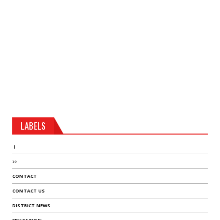
LABELS
।
১০
CONTACT
CONTACT US
DISTRICT NEWS