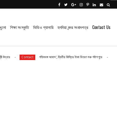
ধুলো
শিক্ষা সংস্কৃতি
ভিডিও গ্যালারি
হলদিয়া বন্দর সংবাদপত্র
Contact Us
পশ্চিমবঙ্গ আবাস’, দ্বিতীয় কিস্তির টাকা বিতরণ শুরু পটাশপুরে
গ্রে
Contact
Contact