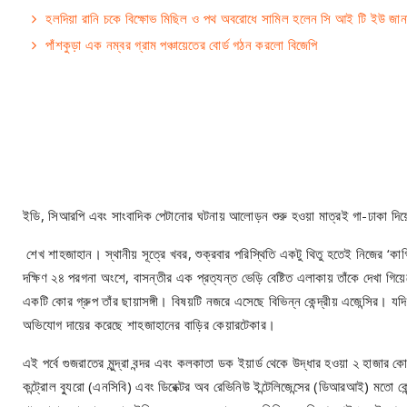
হলদিয়া রানি চকে বিক্ষোভ মিছিল ও পথ অবরোধে সামিল হলেন সি আই টি ইউ জান
পাঁশকুড়া এক নম্বর গ্রাম পঞ্চায়েতের বোর্ড গঠন করলো বিজেপি
ইডি, সিআরপি এবং সাংবাদিক পেটানোর ঘটনায় আলোড়ন শুরু হওয়া মাত্রই গা-ঢাকা দিয়েছে
শেখ শাহজাহান। স্থানীয় সূত্রে খবর, শুক্রবার পরিস্থিতি একটু থিতু হতেই নিজের ‘কার্গি
দক্ষিণ ২৪ পরগনা অংশে, বাসন্তীর এক প্রত্যন্ত ভেড়ি বেষ্টিত এলাকায় তাঁকে দেখা গিয়
একটি কোর গ্রুপ তাঁর ছায়াসঙ্গী। বিষয়টি নজরে এসেছে বিভিন্ন কেন্দ্রীয় এজেন্সির। য
অভিযোগ দায়ের করেছে শাহজাহানের বাড়ির কেয়ারটেকার।
এই পর্বে গুজরাতের মুন্দ্রা বন্দর এবং কলকাতা ডক ইয়ার্ড থেকে উদ্ধার হওয়া ২ হাজার ক
কন্ট্রোল ব্যুরো (এনসিবি) এবং ডিরেক্টর অব রেভিনিউ ইন্টেলিজেন্সের (ডিআরআই) মতো কে