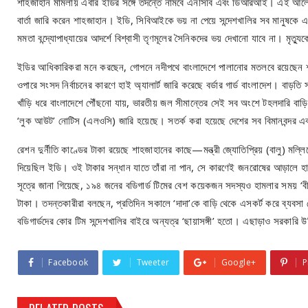
শাহজাহান মামলায় এবার ইডির সঙ্গে তদন্তে নামবে এনসিবি এবং ডিআরআই। এই আলোড়
বার্তা জারি করেন শাহজাহান। ইডি, সিবিআইকে ভয় না পেয়ে সন্দেশখালির সব মানুষকে
মমতা বন্দ্যোপাধ্যায়ের আদর্শে বিশ্বাসী তৃণমূলের সৈনিকদের ভয় দেখানো যাবে না। মৃত্
ইডির আধিকারিকরা মনে করছেন, গোপনে নদীপথে বাংলাদেশে পালানোর মতলবে রয়েছেন শাহজ
ওপারে সংসদ নির্বাচনের কারণে হাই অ্যালার্ট জারি করেছে বর্ডার গার্ড বাংলাদেশ। বা
খাঁড়ি ধরে বাংলাদেশে পৌঁছনো যায়, ভারতীয় জল সীমান্তের সেই সব অংশে টহলদারি বাড়ি
‘লুক আউট’ নোটিস (এলওসি) জারি হয়েছে। সতর্ক করা হয়েছে দেশের সব বিমানবন্দর এবং 
রেশন দুর্নীতি কাণ্ডের টাকা রয়েছে শাহজাহানের কাছে—মন্ত্রী জ্যোতিপ্রিয় (বালু) মল্লি
দিয়েছিল ইডি। ওই টাকার সন্ধান যাতে তাঁরা না পান, সে কারণেই জনরোষের আড়ালে
সূত্রে জানা গিয়েছে, ১৯৪ জনের বডিগার্ড টিমের বেশ কয়েকজন সদস্যও হামলার সময় 
টাকা। তদন্তকারীরা বলছেন, প্রতিদিন সকালে ‘দাদা’কে বাড়ি থেকে এসকর্ট করে ব্যবসা ক
বডিগার্ডদের কোর টিম সন্দেশখালির বাইরে অন্যত্র ‘ছায়াসঙ্গী’ হতো। এছাড়াও সরকারি
Facebook
Tweeter
Google+
P