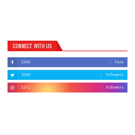
CONNECT WITH US
2340
Fans
3290
Followers
5212
Followers