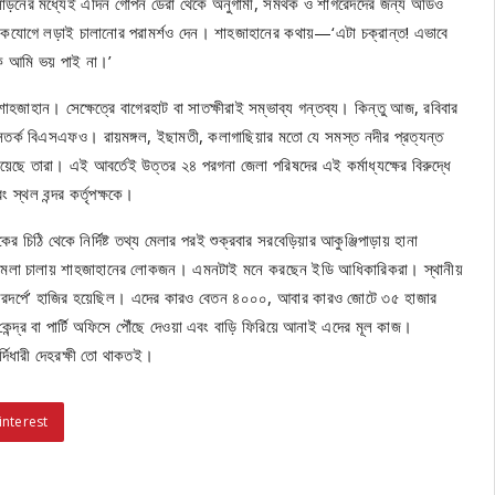
নের মধ্যেই এদিন গোপন ডেরা থেকে অনুগামী, সমর্থক ও শাগরেদদের জন্য অডিও
 একযোগে লড়াই চালানোর পরামর্শও দেন। শাহজাহানের কথায়—‘এটা চক্রান্ত! এভাবে
যুকে আমি ভয় পাই না।’
াহান। সেক্ষেত্রে বাগেরহাট বা সাতক্ষীরাই সম্ভাব্য গন্তব্য। কিন্তু আজ, রবিবার
ড়তি সতর্ক বিএসএফও। রায়মঙ্গল, ইছামতী, কলাগাছিয়ার মতো যে সমস্ত নদীর প্রত্যন্ত
য়েছে তারা। এই আবর্তেই উত্তর ২৪ পরগনা জেলা পরিষদের এই কর্মাধ্যক্ষের বিরুদ্ধে
স্থল বন্দর কর্তৃপক্ষকে।
কের চিঠি থেকে নির্দিষ্ট তথ্য মেলার পরই শুক্রবার সরবেড়িয়ার আকুঞ্জিপাড়ায় হানা
 হামলা চালায় শাহজাহানের লোকজন। এমনটাই মনে করছেন ইডি আধিকারিকরা। স্থানীয়
‘বীরদর্পে’ হাজির হয়েছিল। এদের কারও বেতন ৪০০০, আবার কারও জোটে ৩৫ হাজার
েন্দ্র বা পার্টি অফিসে পৌঁছে দেওয়া এবং বাড়ি ফিরিয়ে আনাই এদের মূল কাজ।
 উর্দিধারী দেহরক্ষী তো থাকতই।
interest