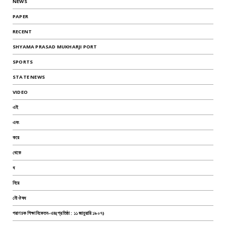
NEWS
PAPER
RECENT
SHYAMA PRASAD MUKHARJI PORT
SPORTS
STATE NEWS
VIDEO
এই
এবং
করে
থেকে
ধ
নিয়ে
নৌ ঔষধ
পরাণচক শিক্ষানিকেতন-এর(প্রতিষ্ঠা : ১১ জানুয়ারি ১৯০৭)