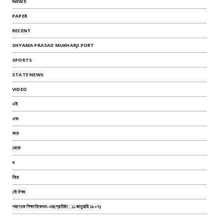
NEWS
PAPER
RECENT
SHYAMA PRASAD MUKHARJI PORT
SPORTS
STATE NEWS
VIDEO
এই
এবং
করে
থেকে
ধ
নিয়ে
নৌ ঔষধ
পরাণচক শিক্ষানিকেতন-এর(প্রতিষ্ঠা : ১১ জানুয়ারি ১৯০৭)