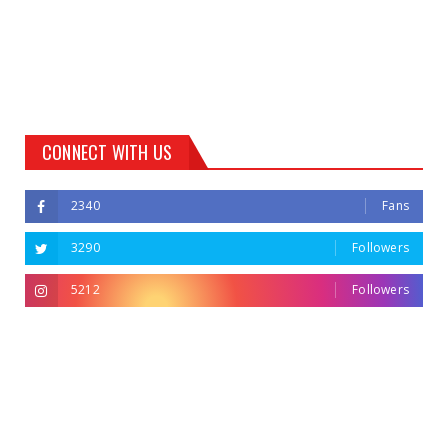
CONNECT WITH US
2340
Fans
3290
Followers
5212
Followers