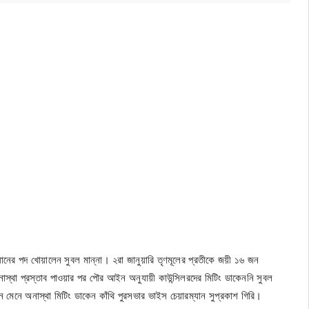
ানের পদ খোয়ালেন সুবল মান্না। ২রা জানুয়ারি তৃণমূলের প্রতীকে জয়ী ১৬ জন
অনাস্থা প্রস্তাব পাওয়ার পর পৌর আইন অনুযায়ী কাউন্সিলরদের মিটিং ডাকেননি সুবল
ন মেনে অনাস্থা মিটিং ডাকেন কাঁথি পুরসভার ভাইস চেয়ারম্যান সুপ্রকাশ গিরি।