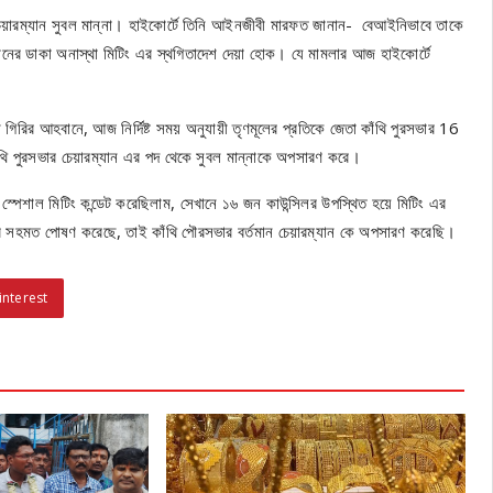
র চেয়ারম্যান সুবল মান্না। হাইকোর্টে তিনি আইনজীবী মারফত জানান- বেআইনিভাবে তাকে
যানের ডাকা অনাস্থা মিটিং এর স্থগিতাদেশ দেয়া হোক। যে মামলার আজ হাইকোর্টে
 গিরির আহবানে, আজ নির্দিষ্ট সময় অনুযায়ী তৃণমূলের প্রতিকে জেতা কাঁথি পুরসভার 16
কাঁথি পুরসভার চেয়ারম্যান এর পদ থেকে সুবল মান্নাকে অপসারণ করে।
্পেশাল মিটিং কন্ডেট করেছিলাম, সেখানে ১৬ জন কাউন্সিলর উপস্থিত হয়ে মিটিং এর
উন্সিলর সহমত পোষণ করেছে, তাই কাঁথি পৌরসভার বর্তমান চেয়ারম্যান কে অপসারণ করেছি।
interest