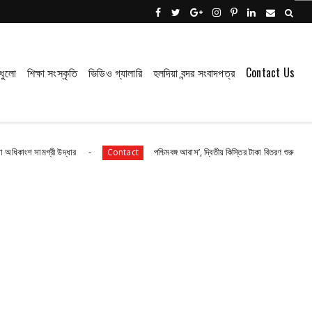
ধুলো
শিক্ষা সংস্কৃতি
ভিডিও গ্যালারি
হলদিয়া বন্দর সংবাদপত্র
Contact Us
ী উদ্ধার
পশ্চিমবঙ্গ আবাস’, দ্বিতীয় কিস্তির টাকা বিতরণ শুরু পটাশপুরে
Contact
Co