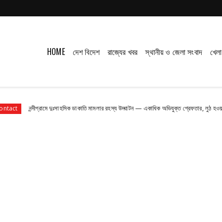
HOME
দেশ বিদেশ
রাজ্যের খবর
স্থানীয় ও জেলা সংবাদ
খেলা
দীগ্রামে দুঃসাহসিক ডাকাতি মামলার রহস্য উদ্ঘাটন — একাধিক অভিযুক্ত গ্রেফতার, লুঠ হওয়া অধিকাংশ সামগ্র