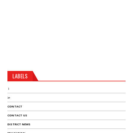
LABELS
।
১০
CONTACT
CONTACT US
DISTRICT NEWS