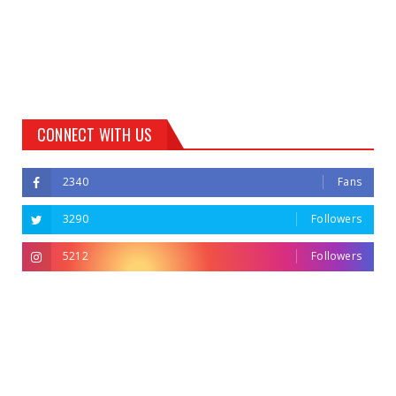
CONNECT WITH US
2340
Fans
3290
Followers
5212
Followers