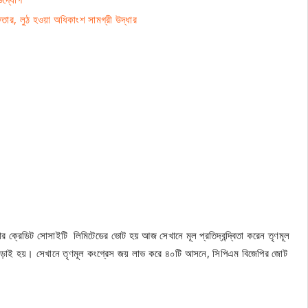
তার, লুঠ হওয়া অধিকাংশ সামগ্রী উদ্ধার
চার ক্রেডিট সোসাইটি লিমিটেডের ভোট হয় আজ সেখানে মূল প্রতিদ্বন্দ্বিতা করেন তৃণমূল
াই হয়। সেখানে তৃণমূল কংগ্রেস জয় লাভ করে ৪০টি আসনে, সিপিএম বিজেপির জোট