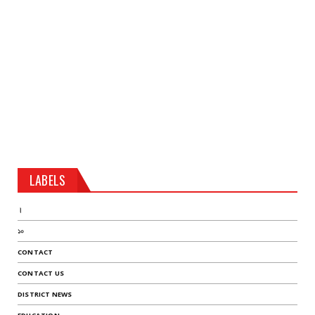
LABELS
।
১০
CONTACT
CONTACT US
DISTRICT NEWS