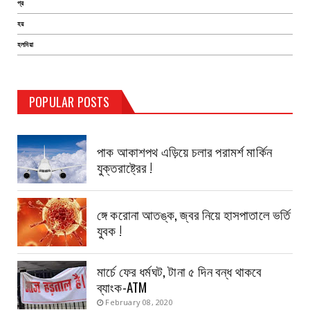
প্র
হয়
হলদিয়া
POPULAR POSTS
TEST PAGE
পাক আকাশপথ এড়িয়ে চলার পরামর্শ মার্কিন
যুক্তরাষ্ট্রের !
ঙ্গে করোনা আতঙ্ক, জ্বর নিয়ে হাসপাতালে ভর্তি
যুবক !
মার্চে ফের ধর্মঘট, টানা ৫ দিন বন্ধ থাকবে
ব্যাংক-ATM
February 08, 2020