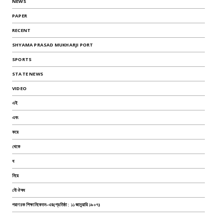
NEWS
PAPER
RECENT
SHYAMA PRASAD MUKHARJI PORT
SPORTS
STATE NEWS
VIDEO
এই
এবং
করে
থেকে
ধ
নিয়ে
নৌ ঔষধ
পরাণচক শিক্ষানিকেতন-এর(প্রতিষ্ঠা : ১১ জানুয়ারি ১৯০৭)