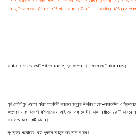
নন্দীগ্রামে দুঃসাহসিক ডাকাতি মামলার রহস্য উদ্ঘাটন — একাধিক অভিযুক্ত গ্রেফ
আবারো রামবামের জোট পরাস্ত করল তৃণমূল কংগ্রেস। সমবায় ভোট ঝরল রক্ত।
পূর্ব মেদিনীপুর জেলার শহীদ মাতঙ্গিনী ব্লকের বল্লুক ইউনিয়ন কো-অপারেটিভ এগ্রিকাল
কংগ্রেস এবং বিজেপি সিপিএমের ও আই এস এফ জোট। আজ নির্বাচনে ৪৪ টি আসনে লড়
জয় লাভ করে চারটি আসন।
তৃণমূলের সমবায়ের বোর্ড পুনরায় তৃণমূল জয় লাভ করেন।