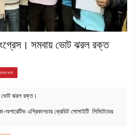
কংগ্রেস। সমবায় ভোট ঝরল রক্ত
interest
য় ভোট ঝরল রক্ত।
়ন কো-অপারেটিভ এগ্রিকালচার ক্রেডিট সোসাইটি লিমিটেডের
 উদ্যোগ