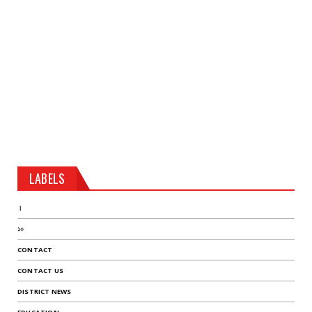
LABELS
।
১০
CONTACT
CONTACT US
DISTRICT NEWS