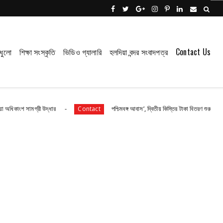
ধুলো
শিক্ষা সংস্কৃতি
ভিডিও গ্যালারি
হলদিয়া বন্দর সংবাদপত্র
Contact Us
উদ্ধার
পশ্চিমবঙ্গ আবাস’, দ্বিতীয় কিস্তির টাকা বিতরণ শুরু পটাশপুরে
Contact
Cont