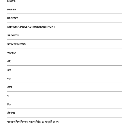
NEWS
PAPER
RECENT
SHYAMA PRASAD MUKHARJI PORT
SPORTS
STATE NEWS
VIDEO
এই
এবং
করে
থেকে
ধ
নিয়ে
নৌ ঔষধ
পরাণচক শিক্ষানিকেতন-এর(প্রতিষ্ঠা : ১১ জানুয়ারি ১৯০৭)