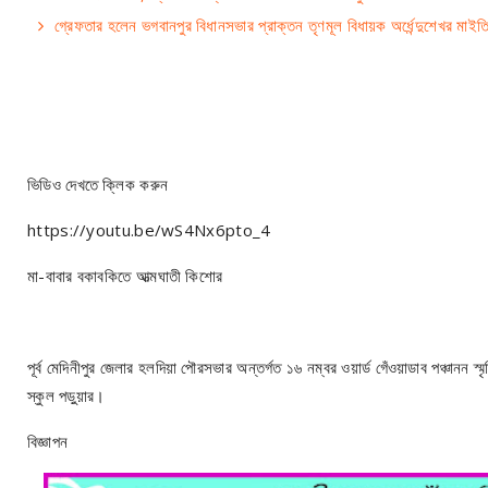
গ্রেফতার হলেন ভগবানপুর বিধানসভার প্রাক্তন তৃণমূল বিধায়ক অর্ধেন্দুশেখর মাইত
ভিডিও দেখতে ক্লিক করুন
https://youtu.be/wS4Nx6pto_4
মা-বাবার বকাবকিতে আত্মঘাতী কিশোর
পূর্ব মেদিনীপুর জেলার হলদিয়া পৌরসভার অন্তর্গত ১৬ নম্বর ওয়ার্ড গেঁওয়াডাব পঞ্চানন স্
স্কুল পড়ুয়ার।
বিজ্ঞাপন