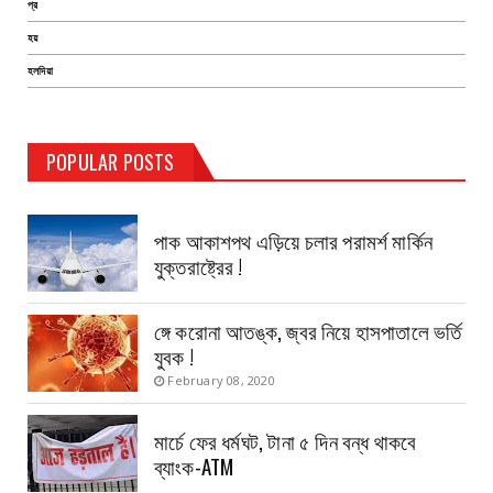
প্র
হয়
হলদিয়া
POPULAR POSTS
TEST PAGE
পাক আকাশপথ এড়িয়ে চলার পরামর্শ মার্কিন
যুক্তরাষ্ট্রের !
ঙ্গে করোনা আতঙ্ক, জ্বর নিয়ে হাসপাতালে ভর্তি
যুবক !
February 08, 2020
মার্চে ফের ধর্মঘট, টানা ৫ দিন বন্ধ থাকবে
ব্যাংক-ATM