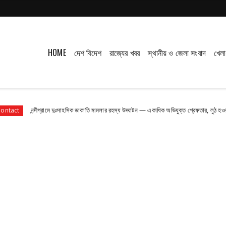
HOME
দেশ বিদেশ
রাজ্যের খবর
স্থানীয় ও জেলা সংবাদ
খেলা
্রামে দুঃসাহসিক ডাকাতি মামলার রহস্য উদ্ঘাটন — একাধিক অভিযুক্ত গ্রেফতার, লুঠ হওয়া অধিকাংশ সামগ্রী 