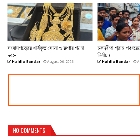
সংবাদপত্রের ধার্যকৃত সোনা ও রুপার গয়না
চকদ্বীপা গ্রাম পঞ্চায়
দরঃ-
নির্বাচন
Haldia Bandar
August 06, 2026
Haldia Bandar
Au
NO COMMENTS