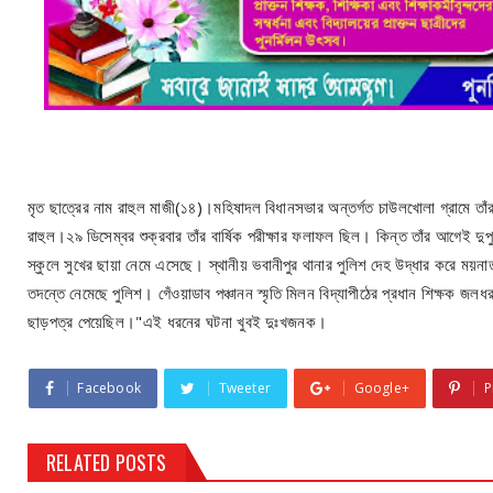
মৃত ছাত্রের নাম রাহুল মাজী(১৪)।মহিষাদল বিধানসভার অন্তর্গত চাউলখোলা গ্রামে তাঁর বা
রাহুল।২৯ ডিসেম্বর শুক্রবার তাঁর বার্ষিক পরীক্ষার ফলাফল ছিল। কিন্ত তাঁর আগেই দু
স্কুলে সুখের ছায়া নেমে এসেছে। স্থানীয় ভবানীপুর থানার পুলিশ দেহ উদ্ধার করে ময়ন
তদন্তে নেমেছে পুলিশ। গেঁওয়াডাব পঞ্চানন স্মৃতি মিলন বিদ্যাপীঠের প্রধান শিক্ষক জলধর
ছাড়পত্র পেয়েছিল।"এই ধরনের ঘটনা খুবই দুঃখজনক।
Facebook
Tweeter
Google+
P
RELATED POSTS