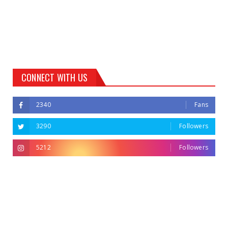
CONNECT WITH US
2340
Fans
3290
Followers
5212
Followers