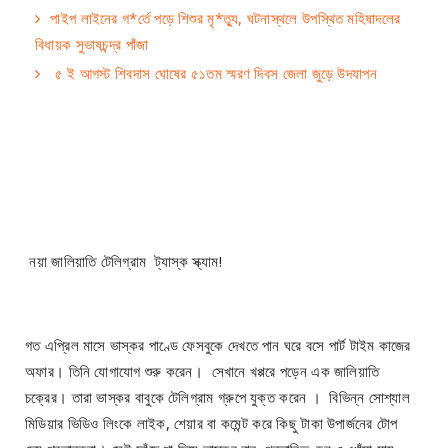
পাইপ লাইনের গ*র্তে পড়ে শিশুর মৃ*ত্যু, ঘটনাস্থলে উপস্থিত মহিষাদলের
বিধায়ক সুভাষচন্দ্র পাঁজা
৫ ই আগস্ট শিবদাস ঘোষের ৫১তম স্মরণ দিবস জেলা জুড়ে উদযাপন
নয়া জালিয়াতি টেলিগ্রাম ট্যাস্ক স্ক্যাম!
গত এপ্রিল মাসে ভাস্কর পাণ্ডে ফেসবুকে দেখতে পান ঘরে বসে পার্ট টাইম কাজের
অফার। তিনি যোগাযোগ শুরু করেন। সেখানে খপ্পরে পড়েন এক জালিয়াতি
চক্রের। তারা ভাস্কর বাবুকে টেলিগ্রাম গ্রুপে যুক্ত করেন । বিভিন্ন সোশ্যাল
মিডিয়ার ভিডিও লিংকে লাইক, শেয়ার বা কমেন্ট করে কিছু টাকা উপার্জনের টোপ