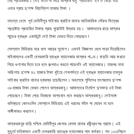
দেয় প্রতারকরা। সেই ফাঁদে পা দিয়ে ভাস্কর বাবু প্রতারিত হন ও খোঁয়া যায়
ওনার প্রায় দু'লক্ষ বিয়াল্লিশ হাজার টাকা ।
তদন্তে নেমে পূর্ব মেদিনীপুর সাইবার ক্রাইম থানার আধিকারিক সৌরভ মিত্রের
প্রচেষ্টায় প্রতারিত টাকার প্রায় পুরোটাই উদ্ধার হয়। আদালতের রায়ে ভাস্কর
পান্ডের ব্যাঙ্ক একাউন্টে সেই টাকা ফেরত দিতে পেরেছেন !
সোশ্যাল মিডিয়ায় ঘরে বসে আয়ের সুযোগ। এমনই বিজ্ঞাপন দেখে সাড়া দিয়েছিলেন
মহিষাদলের একটি বেসরকারি ব্যাঙ্ক ম্যানেজার ভাস্কর পাণ্ড। বাড়তি আয় করতে
গিয়ে গুণাগার দিতে হবে বলে কল্পনাও করতে পারেননি ওই ম্যানেজার। তারপর নানা
অছিলায় দু’লক্ষ ৪২ হাজার টাকা খুইয়ে শেষপর্যন্ত ওই ব্যাঙ্ক ম্যানেজার তমলুক
সাইবার ক্রাইম থানার দ্বারস্থ হয়েছিলেন। অবশেষে পুলিসের তৎপরতায় দু’লক্ষ
৩৮হাজার টাকা ফেরত পেলেন ভাস্করবাবু। আদালতের নির্দেশে দু’দফায় ওই টাকা
পেয়েছেন। টাকা পেয়ে নিজেকে ভাগ্যবান মনে করছেন ভাস্করবাবু। সেইসঙ্গে
ভবিষ্যতে কোনওদিন সোশ্যাল মিডিয়ায় এই ধরনের ফাঁদে পা দেবেন না বলে
অঙ্গীকারও করলেন।
ভাস্করবাবুর বাড়ি পশ্চিম মেদিনীপুর জেলার বেলদা থানার রবীন্দ্রনগর গ্রামে। এই
মুহূর্তে মহিষাদলে একটি বেসরকারি ব্যাঙ্কে ম্যানেজার পদে কর্মরত। গত ১৩এপ্রিল