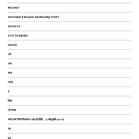
RECENT
SHYAMA PRASAD MUKHARJI PORT
SPORTS
STATE NEWS
VIDEO
এই
এবং
করে
থেকে
ধ
নিয়ে
নৌ ঔষধ
পরাণচক শিক্ষানিকেতন-এর(প্রতিষ্ঠা : ১১ জানুয়ারি ১৯০৭)
প্র
হয়