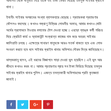
আদালত থেকে অনুমতি নিয়ে তাঁকে ওই টাকা ফেরত দিয়েছে তমলুক সাইবার ক্রাইম
থানা।
ইদানীং সাইবার অপরাধের সংখ্যা ব্যাপকহারে বেড়েছে। প্রতারকরা প্রতারণার
কৌশলও বদলেছে। কখনও শুক্রাণু বিক্রির লোভনীয় অফার, আবার কখনও মোটা
অর্থের প্রলোভনে টাওয়ার বসানোর টোপ দেওয়া হচ্ছে। এছাড়া ব্যাঙ্ক কর্মী পরিচয়
দিয়ে ক্রেডিট কার্ড ও অ্যাকাউন্ট সংক্রান্ত কাজের নাম করে অহরহ সাইবার
জালিয়াতি চলছে। এক্ষেত্রে সাধারণ মানুষকে আরও সতর্ক থাকতে হবে এবং লোভ
সংবরণ করতে হবে বলে সাইবার ক্রাইম থানার অফিসার সৌরভ মিত্র জানিয়েছেন।
ভাস্করবাবু বলেন, এই ধরনের বিজ্ঞাপনে সাড়া দেওয়া ভুল হয়েছিল। এই ভুল আর
জীবনে কখনও করব না। আমার প্রতারণার প্রায় সব টাকা ফিরিয়ে দিয়েছে তমলুক
সাইবার ক্রাইম থানার পুলিস। এজন্য তদন্তকারী অফিসারদের প্রতি কৃতজ্ঞতা
জানাই।