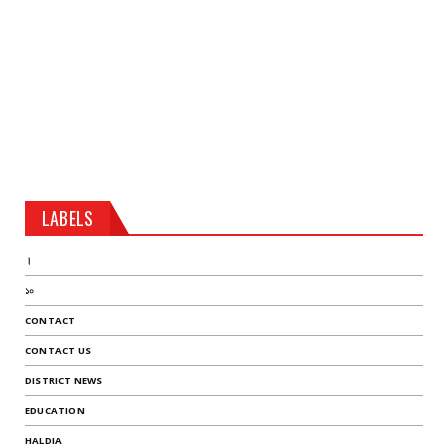
LABELS
।
১০
CONTACT
CONTACT US
DISTRICT NEWS
EDUCATION
HALDIA