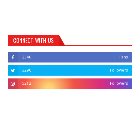
CONNECT WITH US
2340
Fans
3290
Followers
5212
Followers