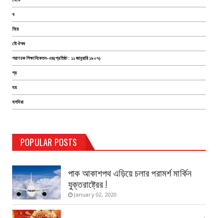
ধ
নিয়ে
নৌ ঔষধ
পরাণচক শিক্ষানিকেতন-এর(প্রতিষ্ঠা : ১১ জানুয়ারি ১৯০৭)
প্র
হয়
হলদিয়া
TEST PAGE
POPULAR POSTS
Haldia Bandar
August 14, 2019
পাক আকাশপথ এড়িয়ে চলার পরামর্শ মার্কিন
যুক্তরাষ্ট্রের !
January 02, 2020