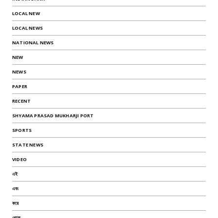
LOCAL NEW
LOCAL NEWS
NATIONAL NEWS
NEW
NEWS
PAPER
RECENT
SHYAMA PRASAD MUKHARJI PORT
SPORTS
STATE NEWS
VIDEO
এই
এবং
করে
থেকে