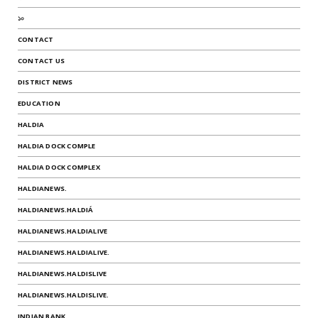
১০
CONTACT
CONTACT US
DISTRICT NEWS
EDUCATION
HALDIA
HALDIA DOCK COMPLE
HALDIA DOCK COMPLEX
HALDIANEWS.
HALDIANEWS.HALDIÁ
HALDIANEWS.HALDIALIVE
HALDIANEWS.HALDIALIVE.
HALDIANEWS.HALDISLIVE
HALDIANEWS.HALDISLIVE.
INDIAN BANK