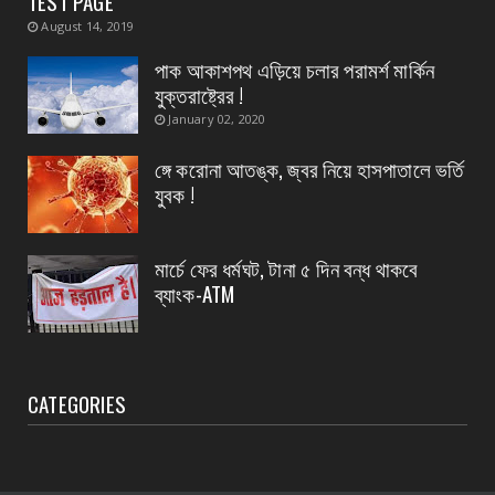
TEST PAGE
August 04, 2026
August 14, 2019
CONTACT
পাক আকাশপথ এড়িয়ে চলার পরামর্শ মার্কিন
অদক্ষ কায়িক শ্রমের জন্য পশ্চিমবঙ্গ রাজ্যের ক্ষেত্রে
যুক্তরাষ্ট্রের !
প্রযোজ্...
January 02, 2020
August 04, 2026
ঙ্গে করোনা আতঙ্ক, জ্বর নিয়ে হাসপাতালে ভর্তি
CONTACT
যুবক !
নদী বাঁধ পরিদর্শন করলেন হলদিয়ার বিধায়ক প্রদীপ
August 04, 2026
মার্চে ফের ধর্মঘট, টানা ৫ দিন বন্ধ থাকবে
ব্যাংক-ATM
CATEGORIES