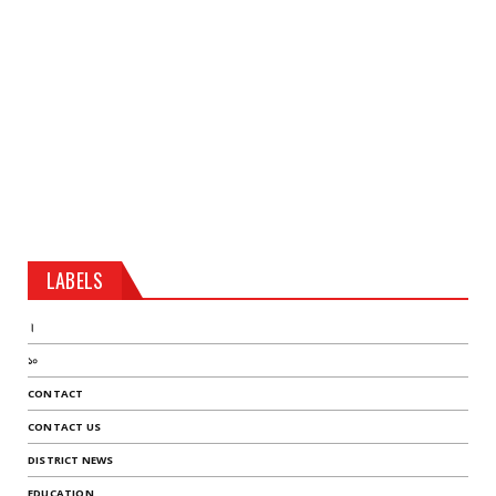
LABELS
।
১০
CONTACT
CONTACT US
DISTRICT NEWS
EDUCATION