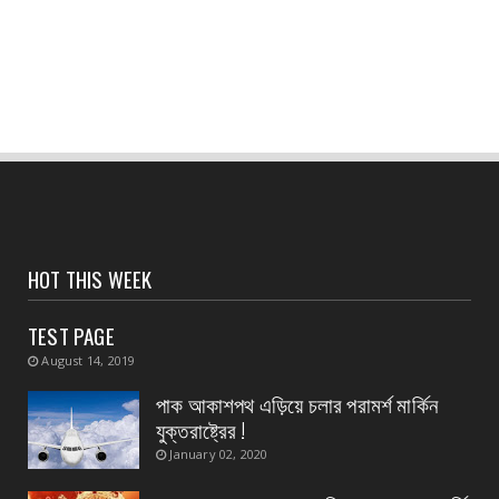
CONTACT
নন্দীগ্রামে দুঃসাহসিক ডাকাতি মামলার রহস্য উদ্ঘাটন —
একাধিক অ...
August 06, 2026
CONTACT
পশ্চিমবঙ্গ আবাস’, দ্বিতীয় কিস্তির টাকা বিতরণ শুরু
পটাশপুরে
August 06, 2026
CONTACT
HOT THIS WEEK
গ্রেফতার হলেন ভগবানপুর বিধানসভার প্রাক্তন তৃণমূল
বিধায়ক অর্...
TEST PAGE
August 06, 2026
August 14, 2019
CONTACT
পাক আকাশপথ এড়িয়ে চলার পরামর্শ মার্কিন
আবাস যোজনা দ্বিতীয় পর্যায়ে টাকা ১০০ জনের হাতে চেক
যুক্তরাষ্ট্রের !
তুলেদিল...
January 02, 2020
August 06, 2026