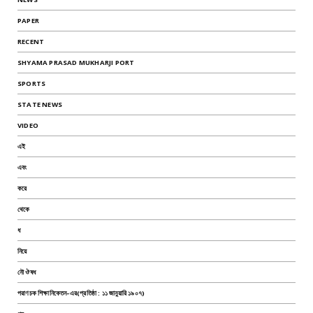
PAPER
RECENT
SHYAMA PRASAD MUKHARJI PORT
SPORTS
STATE NEWS
VIDEO
এই
এবং
করে
থেকে
ধ
নিয়ে
নৌ ঔষধ
পরাণচক শিক্ষানিকেতন-এর(প্রতিষ্ঠা : ১১ জানুয়ারি ১৯০৭)